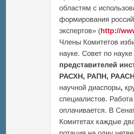
областям с использо
формирования россий
экспертов» (
http://ww
Члены Комитетов изб
науке. Совет по наук
представителей инс
РАСХН, РАПН, РААСН
научной диаспоры
,
кр
специалистов. Работа
оплачивается. В Сена
Комитетах каждые два
ротация на одну четве