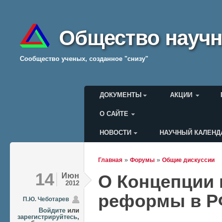
Общество научн
Cообщество ученых, созданное "снизу"
Главное меню
ДОКУМЕНТЫ
АКЦИИ
О САЙТЕ
НОВОСТИ
НАУЧНЫЙ КАЛЕНД
Меню пользователя
»
»
Главная
Форумы
Общие дискуссии
Вы здесь
14
Июн
О Концепции 
2012
реформы в 
П.Ю. Чеботарев
Войдите
или
зарегистрируйтесь
,