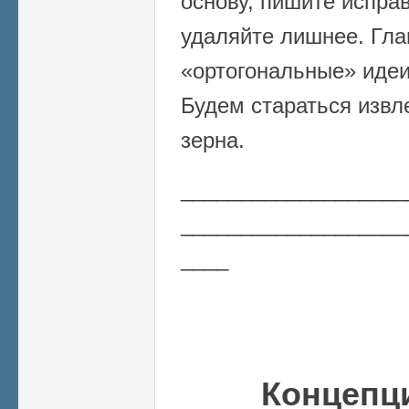
основу, пишите испра
удаляйте лишнее. Гла
«ортогональные» идеи
Будем стараться извл
зерна.
___________________
___________________
____
Концепц