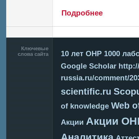
о Общественное о
Подробнее
системы аттестаци
Российской Федер
Подвал
Ключевые
10 лет ОНР
1000 лаб
слова сайта
Google Scholar
http:/
russia.ru/comment/2
Scop
scientific.ru
Web o
of knowledge
Акции ОН
Акции
Аналитика
Аттес