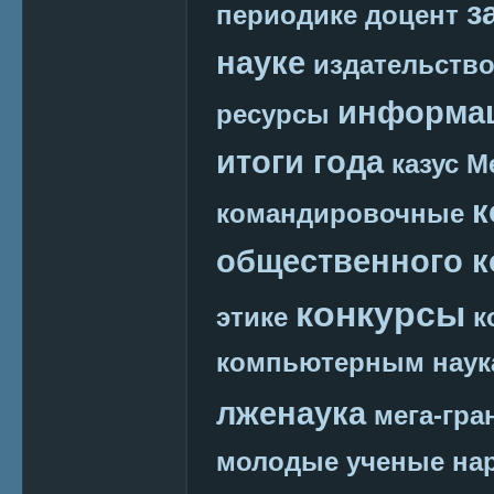
з
периодике
доцент
науке
издательств
информац
ресурсы
итоги года
казус М
к
командировочные
общественного к
конкурсы
этике
к
компьютерным наук
лженаука
мега-гра
молодые ученые
на