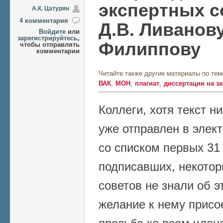
экспертных с
А.К. Цатурян
4 комментария
Д.В. Ливанову
Войдите
или
зарегистрируйтесь
,
Филиппову
чтобы отправлять
комментарии
Читайте также другие материалы по тем
ВАК
МОН
плагиат
диссертации на за
Коллеги, хотя текст 
уже отправлен в эле
со списком первых 31
подписавших, некото
советов не знали об 
желание к нему присо