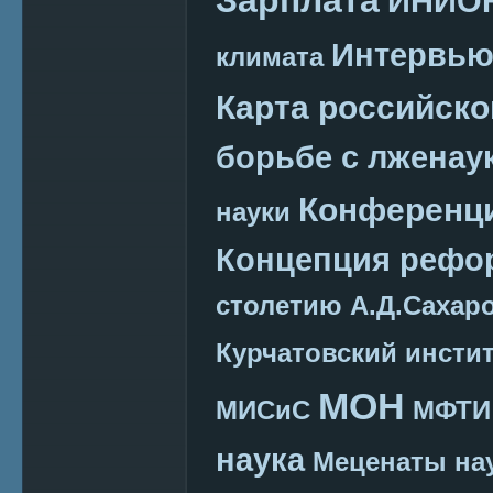
ИНИО
Интервь
климата
Карта российско
борьбе с лженау
Конференц
науки
Концепция реф
столетию А.Д.Сахар
Курчатовский инсти
МОН
МИСиС
МФТИ
наука
Меценаты нау