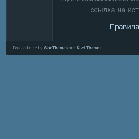
ссылка на ист
Правила
Drupal theme by
WooThemes
and
Kiwi Themes