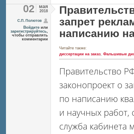
02
мая
Правительст
2018
запрет рекла
C.П. Полютов
Войдите
или
написанию н
зарегистрируйтесь
,
чтобы отправлять
комментарии
Читайте также:
диссертации на заказ
Фальшивые дис
Правительство Р
законопроект о за
по написанию кв
и научных работ,
служба кабинета 