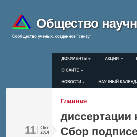
Общество научн
Cообщество ученых, созданное "снизу"
Главное меню
ДОКУМЕНТЫ
АКЦИИ
О САЙТЕ
НОВОСТИ
НАУЧНЫЙ КАЛЕНД
Меню пользователя
Главная
Вы здесь
диссертации 
11
Окт
Сбор подписе
2014