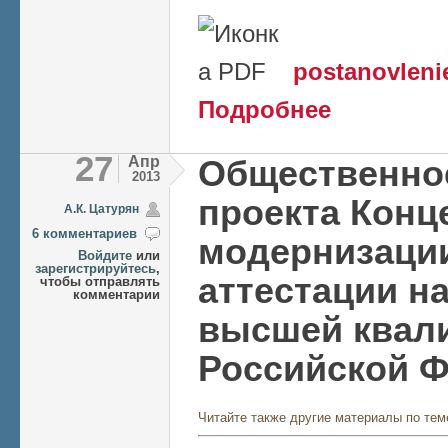
postanovleni
о Сбор подписей п
Подробнее
РФ «О внесении и
степеней»
27
Апр
Общественно
2013
проекта Конц
А.К. Цатурян
6 комментариев
модернизаци
Войдите
или
зарегистрируйтесь
,
аттестации н
чтобы отправлять
комментарии
высшей квал
Российской 
Читайте также другие материалы по тем