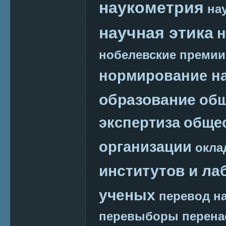
наукометрия
на
научная этика
н
нобелевские премии
нормирование на
образование
общ
экспертиза
обще
организации
окла
институтов и ла
ученых
перевод на
перевыборы
перена