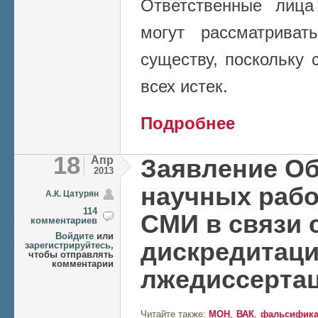
Ответственные лица
могут рассматрива
существу,
поскольку 
всех истек.
о Сага о 25 депута
Подробнее
18
Апр
Заявление О
2013
научных рабо
А.К. Цатурян
114
СМИ в связи 
комментариев
Войдите
или
дискредитаци
зарегистрируйтесь
,
чтобы отправлять
комментарии
лжедиссерта
Читайте также:
МОН
ВАК
фальсифика