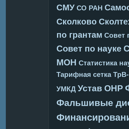
СМУ
Само
СО РАН
Сколково
Сколте
по грантам
Совет 
Совет по науке
С
МОН
Статистика на
Тарифная сетка
ТрВ-
Устав ОНР
УМКД
Фальшивые ди
Финансировани