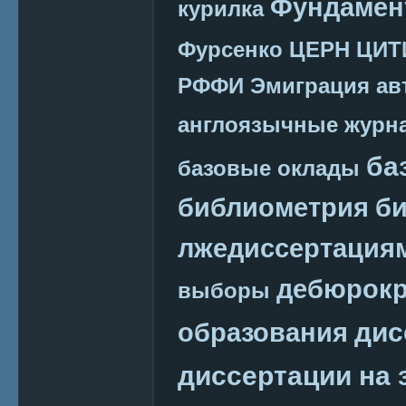
Фундамен
курилка
Фурсенко
ЦЕРН
ЦИТ
РФФИ
Эмиграция
ав
англоязычные журн
ба
базовые оклады
библиометрия
би
лжедиссертация
дебюрокр
выборы
дис
образования
диссертации на 