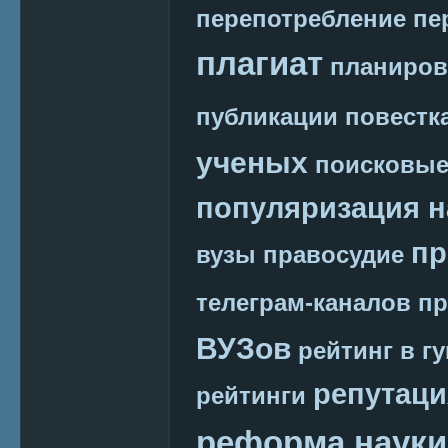
перепотребление
пе
плагиат
планиров
публикации
повестк
ученых
поисковые
популяризация н
пр
вузы
правосудие
телеграм-каналов
пр
ВУЗов
рейтинг в г
репутаци
рейтинги
реформа науки