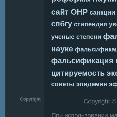
сайт ОНР
санкции
спбгу
стипендия
ув
фа
ученые степени
науке
фальсификац
фальсификация 
эк
цитируемость
советы
эпидемия
эф
Copyright
Copyright 
При использовании м