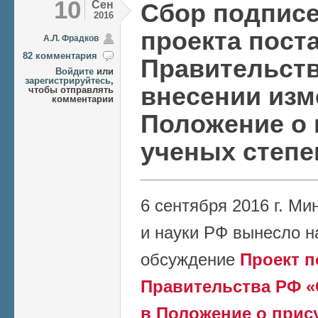
10
Сен
Сбор подписе
2016
проекта пост
А.Л. Фрадков
82 комментария
Правительст
Войдите
или
зарегистрируйтесь
,
внесении изм
чтобы отправлять
комментарии
Положение о
ученых степе
6 сентября 2016 г. М
и науки РФ вынесло 
обсуждение
Проект 
Правительства РФ «
в Положение о прис