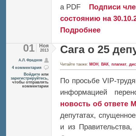
Подписи чле
состоянию на 30.10.
о Сбор подписей ч
Подробнее
Ливанову и В.М. Ф
01
Ноя
Сага о 25 деп
2013
А.Л. Фрадков
Читайте также:
МОН
ВАК
плагиат
дис
4 комментария
Войдите
или
зарегистрируйтесь
,
По просьбе VIP-трудя
чтобы отправлять
комментарии
информацией перен
новость об ответе 
депутатах, спущенно
и из Правительства,