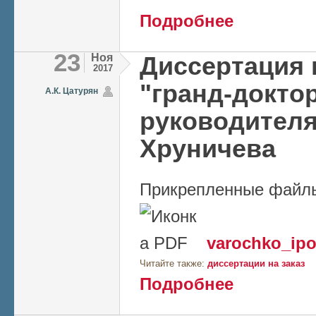
о Правительство о
Подробнее
научных работ
23
Ноя
Диссертация 
2017
"гранд-докто
А.К. Цатурян
руководителя
Хруничева
Прикрепленные файл
varochko_ipo
Читайте также:
диссертации на заказ
о Диссертация на 
Подробнее
Хруничева