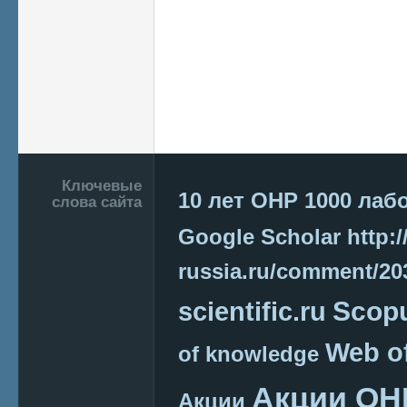
Подвал
Ключевые
10 лет ОНР
1000 лаб
слова сайта
Google Scholar
http:/
russia.ru/comment/2
Scop
scientific.ru
Web o
of knowledge
Акции ОН
Акции