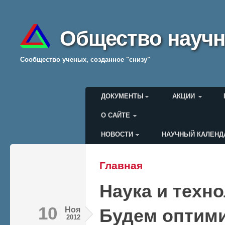
Общество научн
Cообщество ученых, созданное "снизу"
Главное меню
ДОКУМЕНТЫ
АКЦИИ
О САЙТЕ
НОВОСТИ
НАУЧНЫЙ КАЛЕНД
Меню пользователя
Главная
Вы здесь
Наука и техн
10
Ноя
Будем оптим
2012