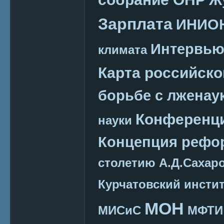
Зарплата
ИНИО
Интервь
климата
Карта российско
борьбе с лженау
Конференц
науки
Концепция реф
столетию А.Д.Сахар
Курчатовский инсти
МОН
МИСиС
МФТИ