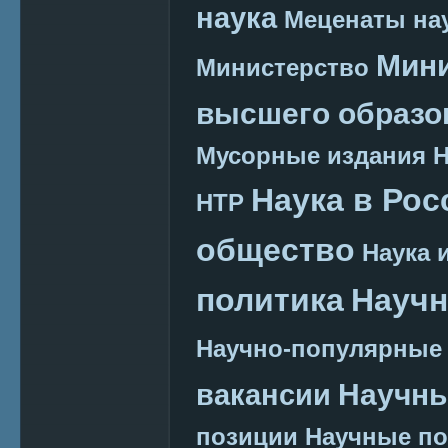
наука
Меценаты нау
Мини
Министерство
высшего образо
Мусорные издания
Наука в Рос
НТР
общество
Наука 
политика
Научн
Научно-популярные
Научн
вакансии
позиции
Научные п