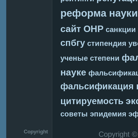
реформа науки
сайт ОНР
санкции
спбгу
стипендия
ув
фа
ученые степени
науке
фальсификац
фальсификация 
эк
цитируемость
советы
эпидемия
эф
Copyright
Copyright 