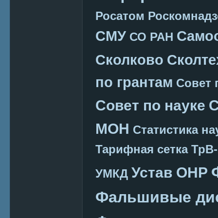
Росатом
Роскомнадз
СМУ
Само
СО РАН
Сколково
Сколте
по грантам
Совет 
Совет по науке
С
МОН
Статистика на
Тарифная сетка
ТрВ-
Устав ОНР
УМКД
Фальшивые ди