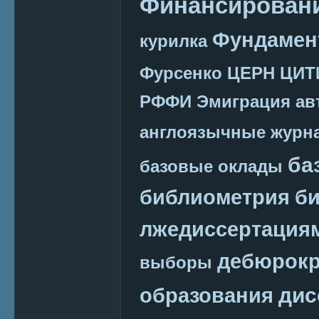
Финансировани
Фундамен
курилка
Фурсенко
ЦЕРН
ЦИТ
РФФИ
Эмиграция
ав
англоязычные журн
ба
базовые оклады
библиометрия
би
лжедиссертация
дебюрокр
выборы
дис
образования