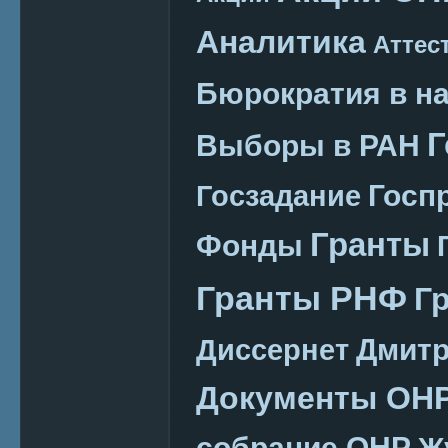
Аналитика
Аттес
Бюрократия в н
Г
Выборы в РАН
Госп
Госзадание
Гранты
Фонды
Гранты РНФ
Г
Дмитр
Диссернет
Документы ОН
собрание ОНР
Ж