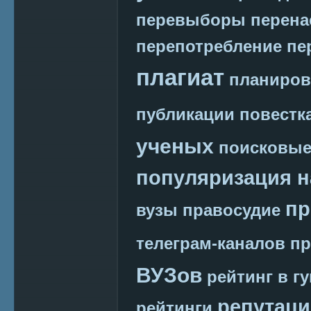
перевыборы
перена
перепотребление
пе
плагиат
планиров
публикации
повестк
ученых
поисковые
популяризация н
пр
вузы
правосудие
телеграм-каналов
пр
ВУЗов
рейтинг в г
репутаци
рейтинги