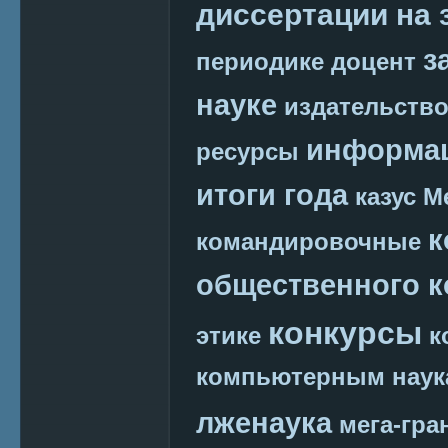
диссертации на 
з
периодике
доцент
науке
издательств
информац
ресурсы
итоги года
казус М
к
командировочные
общественного к
конкурсы
этике
к
компьютерным наук
лженаука
мега-гра