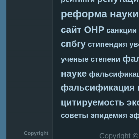
реформа науки
сайт ОНР
санкции
спбгу
стипендия
ув
фа
ученые степени
науке
фальсификац
фальсификация 
эк
цитируемость
советы
эпидемия
эф
Copyright
Copyright 