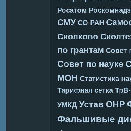
Росатом
Роскомнадз
СМУ
Само
СО РАН
Сколково
Сколте
по грантам
Совет 
Совет по науке
С
МОН
Статистика на
Тарифная сетка
ТрВ-
Устав ОНР
УМКД
Фальшивые ди