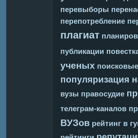
перевыборы
перена
перепотребление
пе
плагиат
планиров
публикации
повестк
ученых
поисковые
популяризация н
пр
вузы
правосудие
телеграм-каналов
пр
ВУЗов
рейтинг в г
репутаци
рейтинги