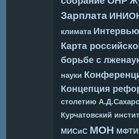
собрание ОНР
Ж
Зарплата
ИНИО
Интервь
климата
Карта российско
борьбе с лженау
Конференц
науки
Концепция реф
столетию А.Д.Сахар
Курчатовский инсти
МОН
МИСиС
МФТИ