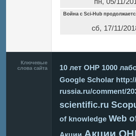
пн, 05/11/20
Война с Sci-Hub продолжаетс
сб, 17/11/201
Страницы
Подвал
Ключевые
10 лет ОНР
1000 лаб
слова сайта
Google Scholar
http:/
russia.ru/comment/2
Scop
scientific.ru
Web o
of knowledge
Акции ОН
Акции