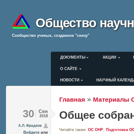
Общество научн
Cообщество ученых, созданное "снизу"
Главное меню
ДОКУМЕНТЫ
АКЦИИ
О САЙТЕ
НОВОСТИ
НАУЧНЫЙ КАЛЕНД
Меню пользователя
»
Главная
Материалы 
Вы здесь
30
Сен
Общее собран
2018
А.Л. Фрадков
Читайте также:
ОС ОНР
Подготовка О
Войдите
или