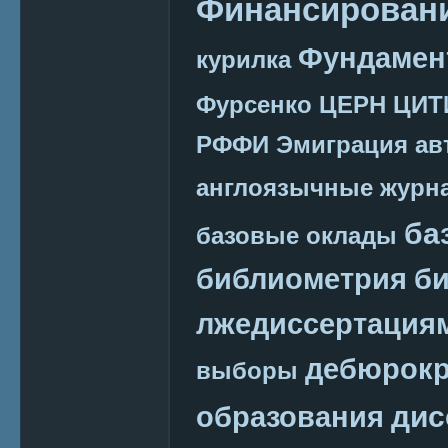
Финансировани
Фундамен
курилка
Фурсенко
ЦЕРН
ЦИТ
РФФИ
Эмиграция
ав
англоязычные журн
ба
базовые оклады
библиометрия
би
лжедиссертация
дебюрокр
выборы
дис
образования