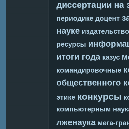
диссертации на 
з
периодике
доцент
науке
издательств
информац
ресурсы
итоги года
казус М
к
командировочные
общественного к
конкурсы
этике
к
компьютерным наук
лженаука
мега-гра