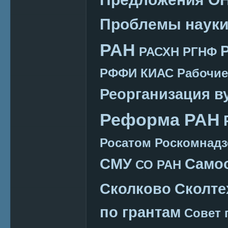
Проблемы наук
РАН
РАСХН
РГНФ
РФФИ КИАС
Рабочие
Реорганизация в
Реформа РАН
Росатом
Роскомнадз
СМУ
Само
СО РАН
Сколково
Сколте
по грантам
Совет 