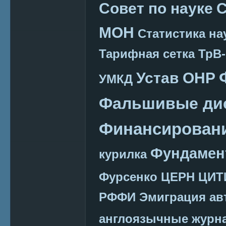
Совет по науке
С
МОН
Статистика на
Тарифная сетка
ТрВ-
Устав ОНР
УМКД
Фальшивые ди
Финансировани
Фундамен
курилка
Фурсенко
ЦЕРН
ЦИТ
РФФИ
Эмиграция
ав
англоязычные журн