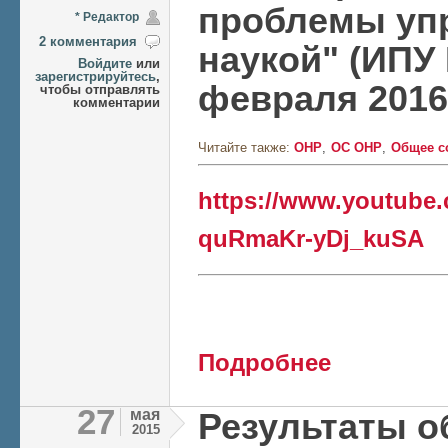
проблемы уп
* Редактор
2 комментария
наукой" (ИПУ 
Войдите
или
зарегистрируйтесь
,
февраля 2016
чтобы отправлять
комментарии
Читайте также:
ОНР
ОС ОНР
Общее с
https://www.youtube
quRmaKr-yDj_kuSA
о Семинар "Актуал
Подробнее
РАН, 29 февраля 2
27
мая
Результаты о
2015