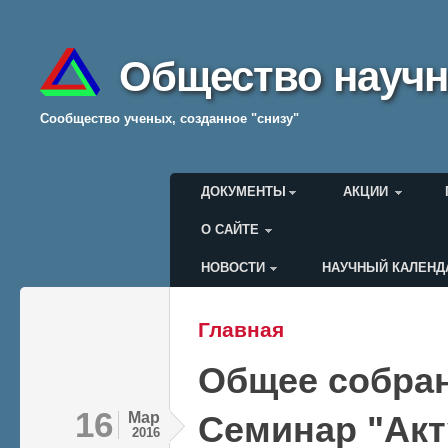
Общество научн
Cообщество ученых, созданное "снизу"
Главное меню
ДОКУМЕНТЫ
АКЦИИ
О САЙТЕ
НОВОСТИ
НАУЧНЫЙ КАЛЕНД
Меню пользователя
Главная
Вы здесь
Общее собра
16
Мар
Семинар "Ак
2016