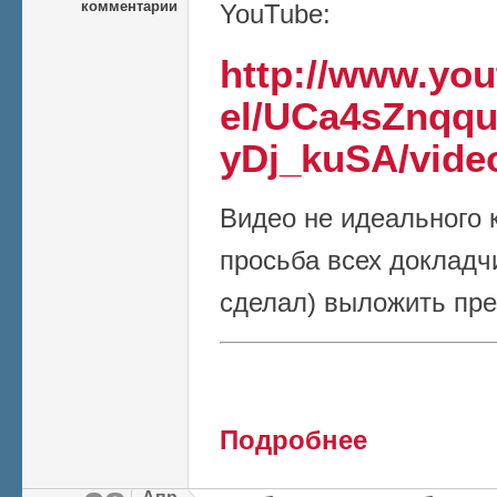
комментарии
YouTube:
http://www.yo
el/UCa4sZnqq
yDj_kuSA/vide
Видео не идеального 
просьба всех докладчи
сделал) выложить пре
о Видеозапись ОС
Подробнее