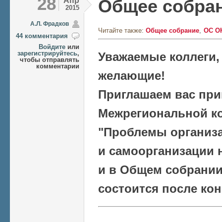
28
Апр
Общее собран
2015
А.Л. Фрадков
Читайте также:
Общее собрание
ОС О
44 комментария
Войдите
или
зарегистрируйтесь
,
Уважаемые коллеги,
чтобы отправлять
комментарии
желающие!
Приглашаем вас прин
Межрегиональной к
"Проблемы организа
и самоорганизации 
и в Общем собрании
состоится после ко