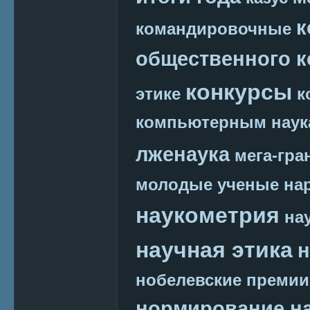
к
командировочные
общественного к
конкурсы
этике
к
компьютерным наук
лженаука
мега-гра
молодые ученые
на
наукометрия
на
научная этика
н
нобелевские премии
нормирование на