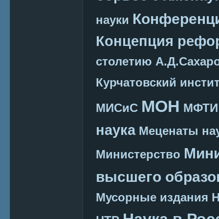
Конференц
науки
Концепция реф
столетию А.Д.Сахар
Курчатовский инсти
МОН
МИСиС
МФТИ
наука
Меценаты нау
Мини
Министерство
высшего образо
Мусорные издания
Наука в Рос