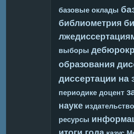
ба
базовые оклады
библиометрия
би
лжедиссертация
дебюрокр
выборы
дис
образования
диссертации на 
з
периодике
доцент
науке
издательств
информац
ресурсы
итоги года
казус М