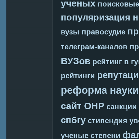
ученых
поисковые
популяризация н
пр
вузы
правосудие
телеграм-каналов
пр
ВУЗов
рейтинг в г
репутаци
рейтинги
реформа науки
сайт ОНР
санкции
спбгу
стипендия
ув
фа
ученые степени