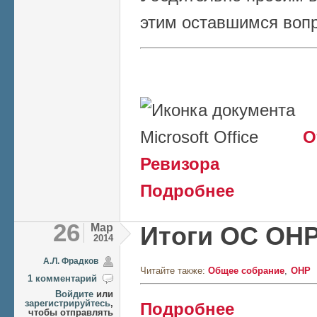
этим оставшимся воп
О
Ревизора
о Дополнительное
Подробнее
26
Мар
Итоги ОС ОН
2014
А.Л. Фрадков
Читайте также:
Общее собрание
ОНР
1 комментарий
Войдите
или
о Итоги ОС ОНР
зарегистрируйтесь
,
Подробнее
чтобы отправлять