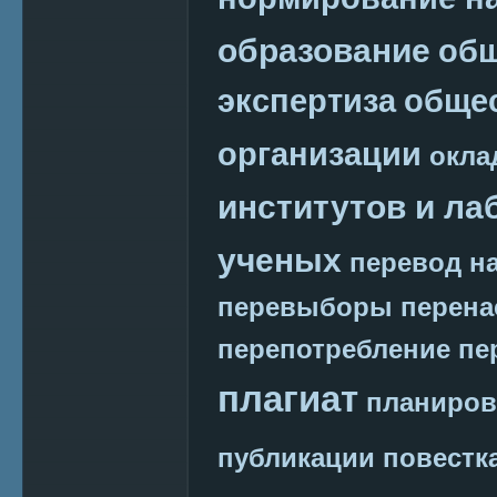
образование
общ
экспертиза
обще
организации
окла
институтов и ла
ученых
перевод на
перевыборы
перена
перепотребление
пе
плагиат
планиров
публикации
повестк