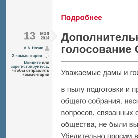
о Общее собрание 
Подробнее
13
мая
Дополнитель
2014
голосование 
А.А. Нозик
2 комментария
Войдите
или
зарегистрируйтесь
,
чтобы отправлять
Уважаемые дамы и го
комментарии
в пылу подготовки и 
общего собрания, нес
вопросов, связанных 
общества, не были вы
Убедительно просим в