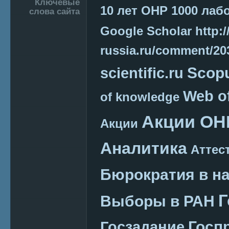
Подвал
Ключевые
10 лет ОНР
1000 лаб
слова сайта
Google Scholar
http:/
russia.ru/comment/2
Scop
scientific.ru
Web o
of knowledge
Акции ОН
Акции
Аналитика
Аттес
Бюрократия в н
Г
Выборы в РАН
Госп
Госзадание