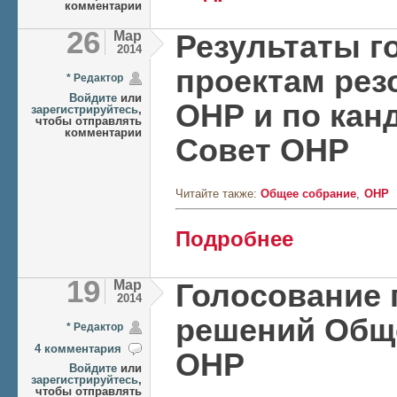
комментарии
26
Мар
Результаты г
2014
проектам ре
* Редактор
Войдите
или
ОНР и по кан
зарегистрируйтесь
,
чтобы отправлять
комментарии
Совет ОНР
Читайте также:
Общее собрание
ОНР
о Результаты голо
Подробнее
кандидатам в Сов
19
Мар
Голосование 
2014
решений Общ
* Редактор
4 комментария
ОНР
Войдите
или
зарегистрируйтесь
,
чтобы отправлять