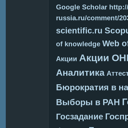
Google Scholar
http:/
russia.ru/comment/2
Scop
scientific.ru
Web o
of knowledge
Акции ОН
Акции
Аналитика
Аттес
Бюрократия в н
Г
Выборы в РАН
Госп
Госзадание