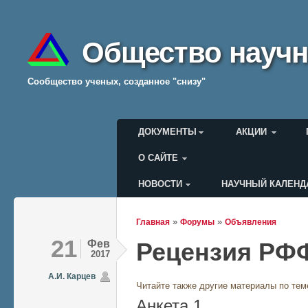
Общество научн
Cообщество ученых, созданное "снизу"
Главное меню
ДОКУМЕНТЫ
АКЦИИ
О САЙТЕ
НОВОСТИ
НАУЧНЫЙ КАЛЕНД
Меню пользователя
»
»
Главная
Форумы
Объявления
Вы здесь
21
Фев
Рецензия РФ
2017
А.И. Карцев
Читайте также другие материалы по тем
Анкета 1