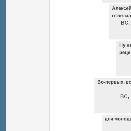
Алексе
ответил.
вс,
Ну н
реце
Во-первых, вс
вс,
для молоды