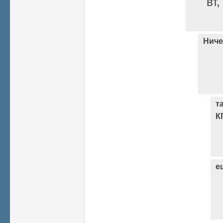
вт,
Ниче
т
К
е