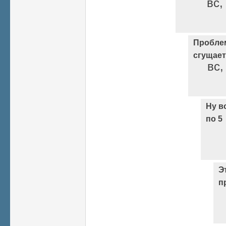
вс,
Проблем
сгущаете
вс,
Ну в
по 5
Э
п