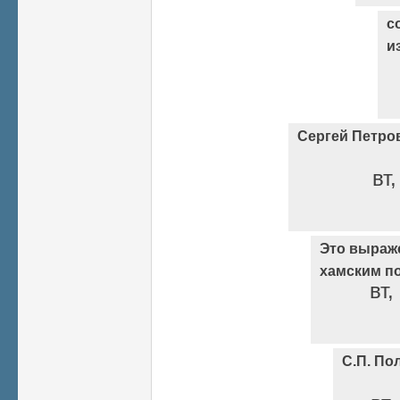
с
и
Сергей Петро
вт
Это выраж
хамским по
вт,
С.П. По