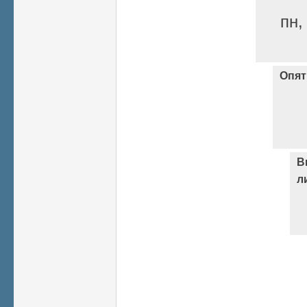
пн,
Опят
В
л