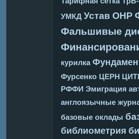
Тарифная сетка
ТрВ-
Устав ОНР
УМКД
Фальшивые ди
Финансировани
Фундамен
курилка
Фурсенко
ЦЕРН
ЦИТ
РФФИ
Эмиграция
ав
англоязычные журн
ба
базовые оклады
библиометрия
би