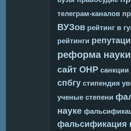
телеграм-каналов
пр
ВУЗов
рейтинг в г
репутаци
рейтинги
реформа науки
сайт ОНР
санкции
спбгу
стипендия
ув
фа
ученые степени
науке
фальсификац
фальсификация 