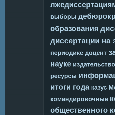
лжедиссертация
дебюрокр
выборы
дис
образования
диссертации на 
з
периодике
доцент
науке
издательств
информац
ресурсы
итоги года
казус М
к
командировочные
общественного к