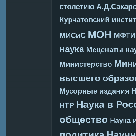
столетию А.Д.Сахар
Курчатовский инсти
МОН
МИСиС
МФТИ
наука
Меценаты нау
Мини
Министерство
высшего образо
Мусорные издания
Наука в Рос
НТР
общество
Наука 
политика
Научн