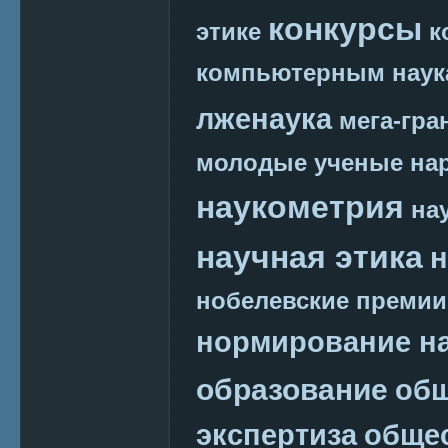
конкурсы
этике
к
компьютерным наук
лженаука
мега-гра
молодые ученые
на
наукометрия
на
научная этика
н
нобелевские премии
нормирование на
образование
общ
экспертиза
обще