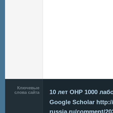
Подвал
Ключевые
10 лет ОНР
1000 лаб
слова сайта
Google Scholar
http:/
russia.ru/comment/2