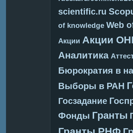
Scop
scientific.ru
Web o
of knowledge
Акции ОН
Акции
Аналитика
Аттес
Бюрократия в н
Г
Выборы в РАН
Госп
Госзадание
Гранты
Фонды
Гранты РНФ
Г