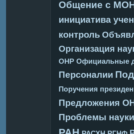
Общение с МО
инициатива уче
контроль
Объяв
Организация нау
ОНР
Официальные 
Под
Персоналии
Поручения президен
Предложения О
Проблемы наук
РАН
РАСХН
РГНФ