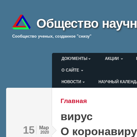
Общество научн
Cообщество ученых, созданное "снизу"
Главное меню
ДОКУМЕНТЫ
АКЦИИ
О САЙТЕ
НОВОСТИ
НАУЧНЫЙ КАЛЕНД
Меню пользователя
Главная
Вы здесь
вирус
15
Мар
О коронавиру
2020