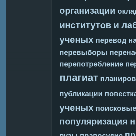
организации
окла
институтов и ла
ученых
перевод на
перевыборы
перена
перепотребление
пе
плагиат
планиров
публикации
повестк
ученых
поисковые
популяризация н
пр
вузы
правосудие