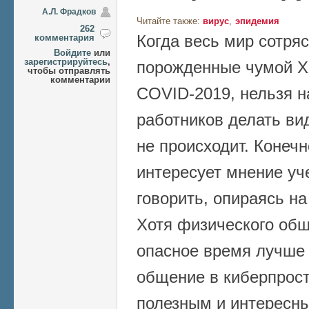
А.Л. Фрадков
Читайте также:
вирус
эпидемия
262
Когда весь мир сотряс
комментария
Войдите
или
зарегистрируйтесь
,
порожденные чумой XX
чтобы отправлять
комментарии
COVID-2019, нельзя 
работников делать ви
не происходит. Конечн
интересует мнение уче
говорить, опираясь н
Хотя физического общ
опасное время лучше 
общение в киберпрост
полезным и интересны