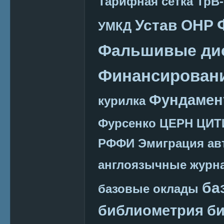
Тарифная сетка
ТрВ-
Устав ОНР
УМКД
Фальшивые ди
Финансировани
Фундамен
курилка
Фурсенко
ЦЕРН
ЦИТ
РФФИ
Эмиграция
ав
англоязычные журн
ба
базовые оклады
библиометрия
би