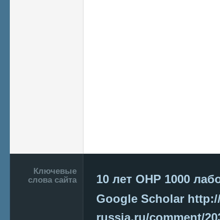
Подвал
Ключевые
10 лет ОНР
1000 лаб
слова сайта
Google Scholar
http:/
russia.ru/comment/2