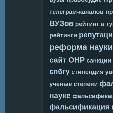
телеграм-каналов
пр
ВУЗов
рейтинг в г
репутаци
рейтинги
реформа науки
сайт ОНР
санкции
спбгу
стипендия
ув
фа
ученые степени
науке
фальсификац
фальсификация 