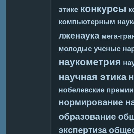
конкурсы
этике
к
компьютерным наук
лженаука
мега-гра
молодые ученые
на
наукометрия
на
научная этика
н
нобелевские премии
нормирование на
образование
общ
экспертиза
обще