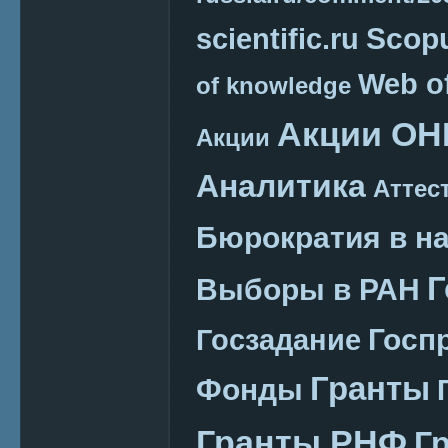
Scop
scientific.ru
Web o
of knowledge
Акции ОН
Акции
Аналитика
Аттес
Бюрократия в н
Г
Выборы в РАН
Госп
Госзадание
Гранты
Фонды
Гранты РНФ
Г