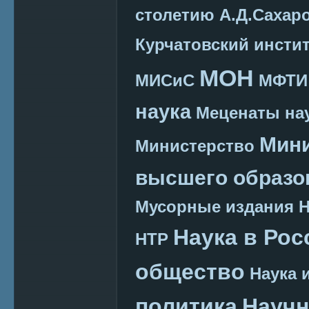
столетию А.Д.Сахар
Курчатовский инсти
МОН
МИСиС
МФТИ
наука
Меценаты нау
Мини
Министерство
высшего образо
Мусорные издания
Наука в Рос
НТР
общество
Наука 
политика
Научн