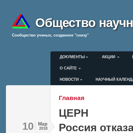
Общество научн
Cообщество ученых, созданное "снизу"
Главное меню
ДОКУМЕНТЫ
АКЦИИ
О САЙТЕ
НОВОСТИ
НАУЧНЫЙ КАЛЕНД
Меню пользователя
Главная
Вы здесь
ЦЕРН
10
Мар
Россия отказ
2018