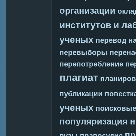
организации
окла
институтов и ла
ученых
перевод на
перевыборы
перена
перепотребление
пе
плагиат
планиров
публикации
повестк
ученых
поисковые
популяризация н
пр
вузы
правосудие