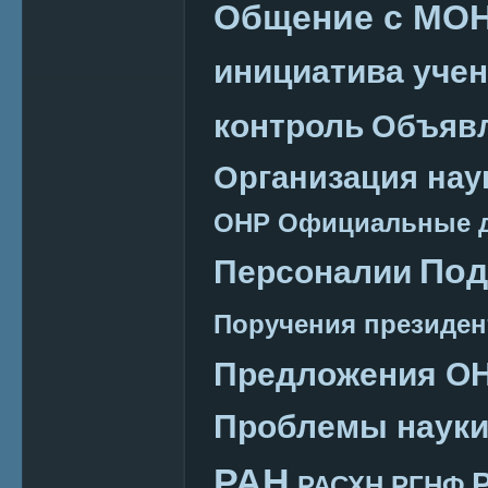
Общение с МО
инициатива уче
контроль
Объяв
Организация нау
ОНР
Официальные 
Под
Персоналии
Поручения президен
Предложения О
Проблемы наук
РАН
РАСХН
РГНФ