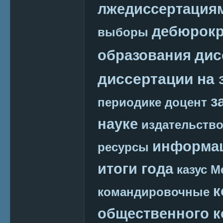
лжедиссертация
дебюрокр
выборы
дис
образования
диссертации на 
з
периодике
доцент
науке
издательств
информац
ресурсы
итоги года
казус М
к
командировочные
общественного к