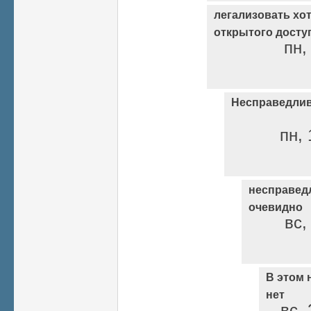
легализовать хо
открытого досту
пн,
Несправедлив
пн, 
несправедл
очевидно
вс,
В этом 
нет
вс, 