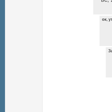
ок, 
З