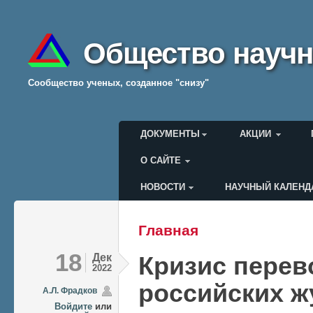
Общество научн
Cообщество ученых, созданное "снизу"
Главное меню
ДОКУМЕНТЫ
АКЦИИ
О САЙТЕ
НОВОСТИ
НАУЧНЫЙ КАЛЕНД
Меню пользователя
Главная
Вы здесь
18
Дек
Кризис пере
2022
российских ж
А.Л. Фрадков
Войдите
или