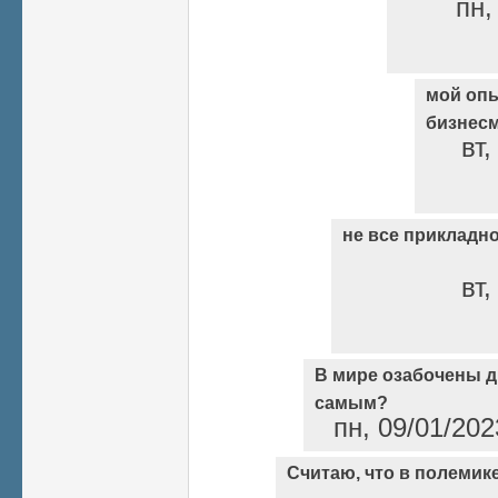
пн,
мой опы
бизнес
вт,
не все прикладн
вт,
В мире озабочены д
самым?
пн, 09/01/202
Считаю, что в полемике