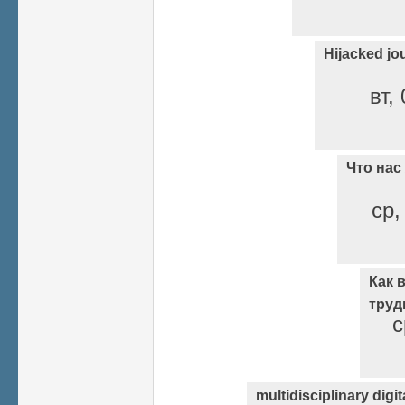
Hijacked jo
вт,
Что нас
ср,
Как 
труд
с
multidisciplinary digit