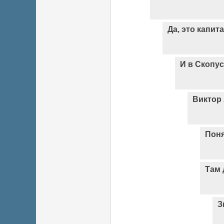
Да, это капит
И в Скопус
Виктор
Пон
Там 
З