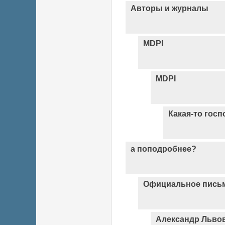
Авторы и журналы
MDPI
MDPI
Какая-то госп
а поподробнее?
Официальное письм
Александр Львов