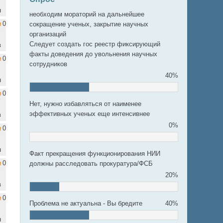
н
необходим мораторий на дальнейшее
0
сокращение ученых, закрытие научных
организаций
Следует создать гос реестр фиксирующий
в
факты доведения до увольнения научных
0
сотрудников
40%
н
0
Нет, нужно избавляться от наименее
эффективных ученых еще интенсивнее
в
0%
0
н
Факт прекращения функционирования НИИ
0
должны расследовать прокуратура/ФСБ
20%
в
0
Проблема не актуальна - Вы бредите
40%
н