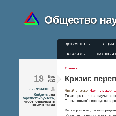
Общество нау
Главное меню
ДОКУМЕНТЫ
АКЦИИ
НОВОСТИ
НАУЧНЫЙ 
Меню пользоват
Главная
Вы здесь
18
Дек
Кризис пере
2022
А.Л. Фрадков
Читайте также:
Научные журн
Войдите
или
Позавчера коллега получил соо
зарегистрируйтесь
,
Телемеханика" переводная верси
чтобы отправлять
комментарии
Во втором предложении редакци
обсуждается вопрос о выкладыв