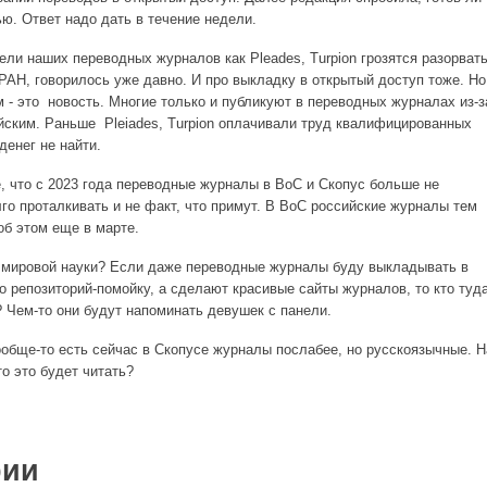
ю. Ответ надо дать в течение недели.
тели наших переводных журналов как Pleades, Turpion грозятся разорват
РАН, говорилось уже давно. И про выкладку в открытый доступ тоже. Но
 - это новость. Многие только и публикуют в переводных журналах из-з
йским. Раньше Pleiades, Turpion оплачивали труд квалифицированных
денег не найти.
е, что с 2023 года переводные журналы в ВоС и Скопус больше не
го проталкивать и не факт, что примут. В ВоС российские журналы тем
об этом еще в марте.
" мировой науки? Если даже переводные журналы буду выкладывать в
то репозиторий-помойку, а сделают красивые сайты журналов, то кто туд
? Чем-то они будут напоминать девушек с панели.
ообще-то есть сейчас в Скопусе журналы послабее, но русскоязычные. Н
то это будет читать?
рии