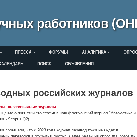
чных работников (ОН
ПРЕССА
ФОРУМЫ
АНАЛИТИКА
ОПРО
КАЛЕНДАРЬ
ПОИСК
ОБЪЯВЛЕНИЯ
еля
водных российских журналов
алы
англоязычные журналы
бщение о принятии его статьи в наш флагманский журнал "Автоматика и
я - Scopus Q2).
я сообщала, что c 2023 года журнал переводиться не будет и
ании переводов в открытый доступ. Далее редакция спросила, готов ли