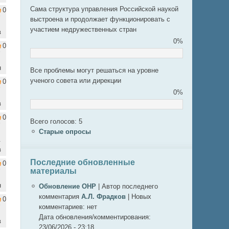
Сама структура управления Российской наукой
0
выстроена и продолжает функционировать с
участием недружественных стран
в
0%
0
н
Все проблемы могут решаться на уровне
ученого совета или дирекции
0
0%
в
0
Всего голосов: 5
Старые опросы
.
в
Последние обновленные
0
материалы
н
Обновление ОНР
|
Автор последнего
комментария
А.Л. Фрадков
|
Новых
0
комментариев:
нет
Дата обновления/комментирования:
в
23/06/2026 - 23:18