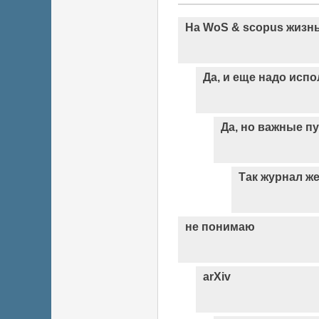
На WoS & scopus жизнь
Да, и еще надо исп
Да, но важные п
Так журнал же
не понимаю
arXiv