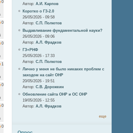
0
Автор:
А.И. Карпов
Коротко о ГЗ-2.0
в
26/05/2026 - 09:58
0
Автор:
C.П. Полютов
Выдавливание фундаментальной науки?
й
26/05/2026 - 09:06
Автор:
А.Л. Фрадков
0
ГЗ+РНФ
25/05/2026 - 17:33
в
Автор:
C.П. Полютов
1
Лично у меня не было никаких проблем с
заходом на сайт ОНР
н
20/05/2026 - 19:51
0
Автор:
С.В. Дорожкин
Обновление сайта ОНР и ОС ОНР
н
19/05/2026 - 12:55
0
Автор:
А.Л. Фрадков
еще
в
0
Опрос