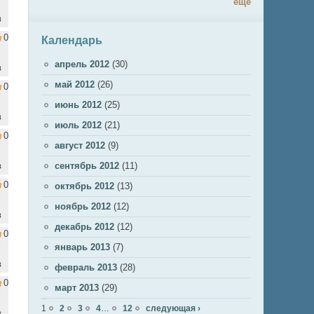
ещё
в
0
Календарь
апрель 2012
(30)
в
май 2012
(26)
0
июнь 2012
(25)
в
июль 2012
(21)
0
август 2012
(9)
в
сентябрь 2012
(11)
0
октябрь 2012
(13)
ноябрь 2012
(12)
в
декабрь 2012
(12)
0
январь 2013
(7)
в
февраль 2013
(28)
0
март 2013
(29)
Страницы
1
2
3
4
…
12
следующая ›
в