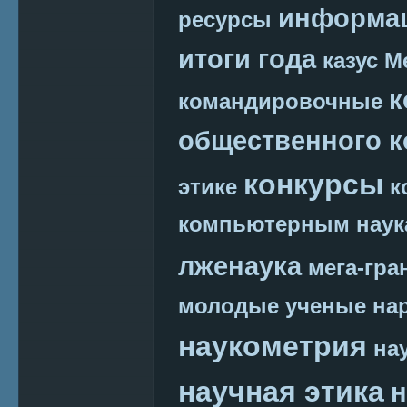
информац
ресурсы
итоги года
казус М
к
командировочные
общественного к
конкурсы
этике
к
компьютерным наук
лженаука
мега-гра
молодые ученые
на
наукометрия
на
научная этика
н