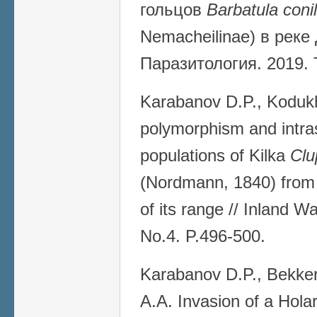
гольцов
Barbatula coni
Nemacheilinae) в реке
Паразитология. 2019. 
Karabanov D.P., Koduk
polymorphism and intras
populations of Kilka
Clu
(Nordmann, 1840) from 
of its range // Inland W
No.4. P.496-500.
Karabanov D.P., Bekker 
A.A. Invasion of a Hola