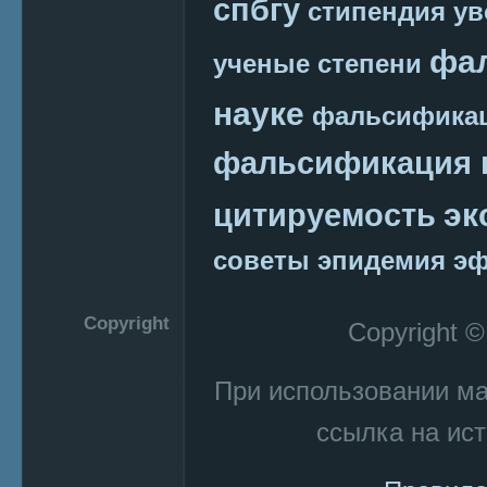
спбгу
стипендия
ув
фа
ученые степени
науке
фальсификац
фальсификация 
эк
цитируемость
советы
эпидемия
эф
Copyright
Copyright 
При использовании м
ссылка на ист