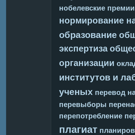
нобелевские премии
нормирование на
образование
общ
экспертиза
обще
организации
окла
институтов и ла
ученых
перевод на
перевыборы
перена
перепотребление
пе
плагиат
планиров