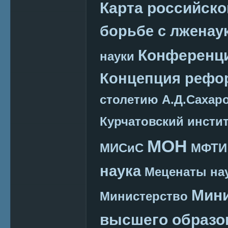
Карта российско
борьбе с лженау
Конференц
науки
Концепция реф
столетию А.Д.Сахар
Курчатовский инсти
МОН
МИСиС
МФТИ
наука
Меценаты нау
Мини
Министерство
высшего образо