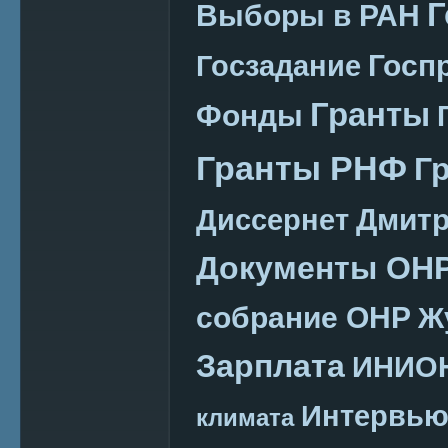
Г
Выборы в РАН
Госп
Госзадание
Гранты
Фонды
Гранты РНФ
Г
Дмитр
Диссернет
Документы ОН
собрание ОНР
Ж
Зарплата
ИНИО
Интервь
климата