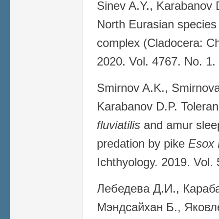
Sinev A.Y., Karabanov 
North Eurasian species
complex (Cladocera: Ch
2020. Vol. 4767. No. 1.
Smirnov A.K., Smirnova
Karabanov D.P. Toleran
fluviatilis
and amur slee
predation by pike
Esox 
Ichthyology. 2019. Vol.
Лебедева Д.И., Караба
Мэндсайхан Б., Яковл