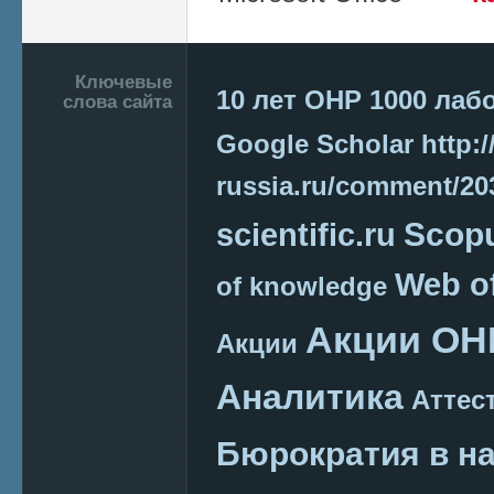
Подвал
Ключевые
10 лет ОНР
1000 лаб
слова сайта
Google Scholar
http:/
russia.ru/comment/2
Scop
scientific.ru
Web o
of knowledge
Акции ОН
Акции
Аналитика
Аттес
Бюрократия в н