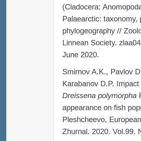
(Cladocera: Anomopoda
Palaearctic: taxonomy,
phylogeography // Zoolo
Linnean Society. zlaa04
June 2020.
Smirnov A.K., Pavlov D
Karabanov D.P. Impact 
Dreissena polymorpha
P
appearance on fish popu
Pleshcheevo, European 
Zhurnal. 2020. Vol.99. 