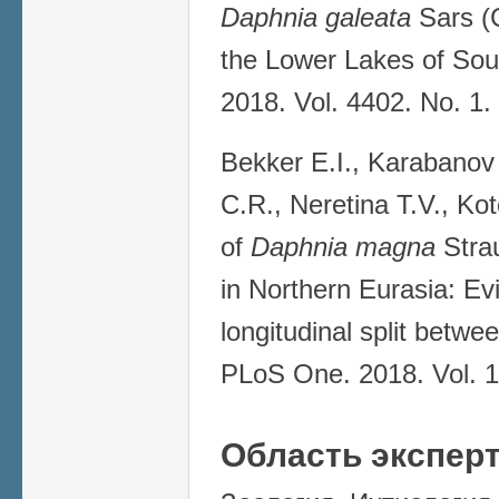
Daphnia galeata
Sars (C
the Lower Lakes of Sout
2018. Vol. 4402. No. 1.
Bekker E.I., Karabanov
C.R., Neretina T.V., K
of
Daphnia magna
Strau
in Northern Eurasia: Ev
longitudinal split betwe
PLoS One. 2018. Vol. 1
Область экспер