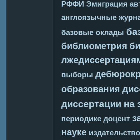
РФФИ
Эмиграция
ав
англоязычные журн
ба
базовые оклады
библиометрия
би
лжедиссертация
дебюрокр
выборы
дис
образования
диссертации на 
з
периодике
доцент
науке
издательств