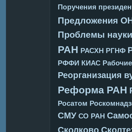
Поручения президен
Предложения О
Проблемы наук
РАН
РАСХН
РГНФ
РФФИ КИАС
Рабочие
Реорганизация в
Реформа РАН
Росатом
Роскомнадз
СМУ
Само
СО РАН
Сколково
Сколте