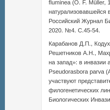
fluminea (O. F. Müller, 
натурализовавшейся в
Российский Журнал Би
2020. №4. С.45-54.
Карабанов Д.П., Кодух
Решетников А.Н., Мах
на запад»: в инвазии 
Pseudorasbora parva (Ac
участвуют представит
филогенетических лин
Биологических Инвазий