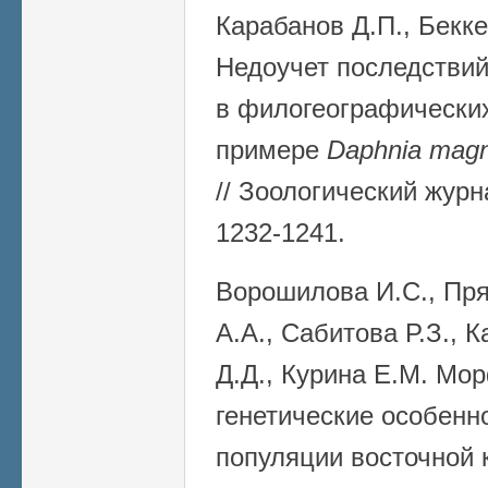
Карабанов Д.П., Бекке
Недоучет последствий
в филогеографических
примере
Daphnia mag
// Зоологический журна
1232-1241.
Ворошилова И.С., Пря
А.А., Сабитова Р.З., 
Д.Д., Курина Е.М. Мо
генетические особенн
популяции восточной 