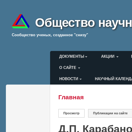
Общество научн
Cообщество ученых, созданное "снизу"
Главное меню
ДОКУМЕНТЫ
АКЦИИ
О САЙТЕ
НОВОСТИ
НАУЧНЫЙ КАЛЕНД
Меню пользователя
Главная
Вы здесь
Главные вкладки
Просмотр
(активная вкладка)
Публикации на сайте
Д.П. Карабан