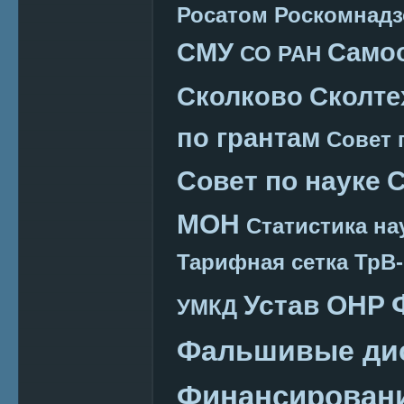
Росатом
Роскомнадз
СМУ
Само
СО РАН
Сколково
Сколте
по грантам
Совет 
Совет по науке
С
МОН
Статистика на
Тарифная сетка
ТрВ-
Устав ОНР
УМКД
Фальшивые ди
Финансировани