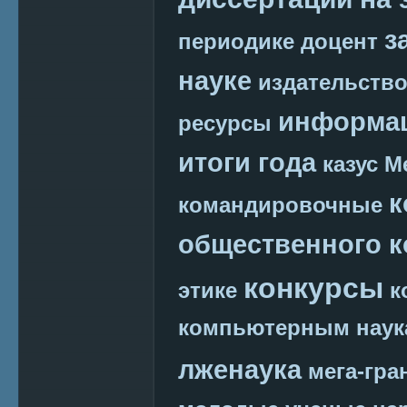
з
периодике
доцент
науке
издательств
информац
ресурсы
итоги года
казус М
к
командировочные
общественного к
конкурсы
этике
к
компьютерным наук
лженаука
мега-гра