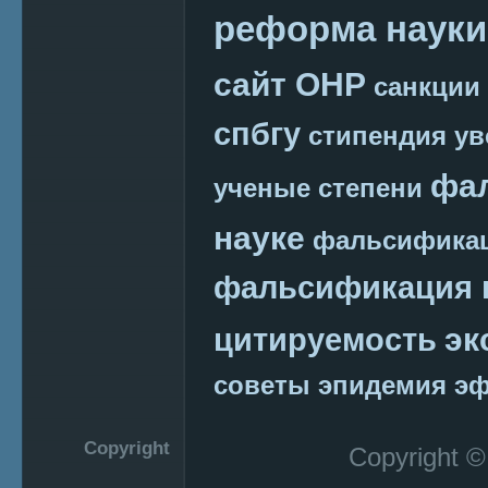
реформа науки
сайт ОНР
санкции
спбгу
стипендия
ув
фа
ученые степени
науке
фальсификац
фальсификация 
эк
цитируемость
советы
эпидемия
эф
Copyright
Copyright 