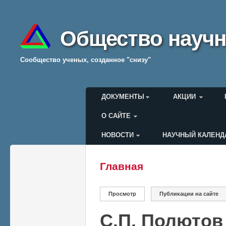
Общество научн
Cообщество ученых, созданное "снизу"
Главное меню
ДОКУМЕНТЫ
АКЦИИ
О САЙТЕ
НОВОСТИ
НАУЧНЫЙ КАЛЕНД
Меню пользователя
Главная
Вы здесь
Главные вкладки
Просмотр
(активная вкладка)
Публикации на сайте
C.П. Полютов