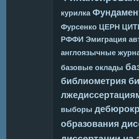
Фундамен
курилка
Фурсенко
ЦЕРН
ЦИТ
РФФИ
Эмиграция
ав
англоязычные журн
ба
базовые оклады
библиометрия
би
лжедиссертация
дебюрокр
выборы
дис
образования
диссертации на 