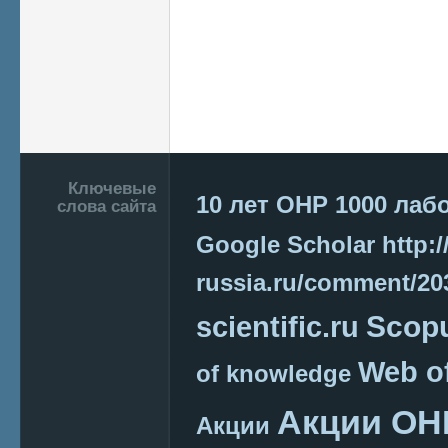
Подвал
Ключевые
10 лет ОНР
1000 лаб
слова сайта
Google Scholar
http:/
russia.ru/comment/2
Scop
scientific.ru
Web o
of knowledge
Акции ОН
Акции