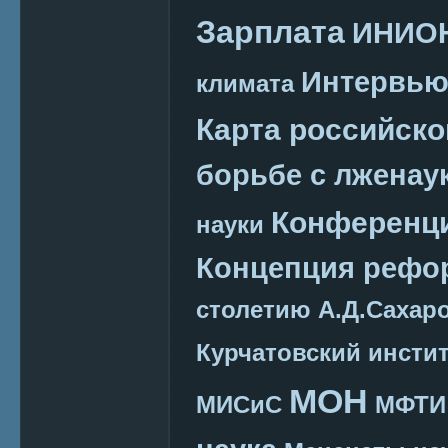
Зарплата
ИНИО
Интервь
климата
Карта российско
борьбе с лженау
Конференц
науки
Концепция реф
столетию А.Д.Сахар
Курчатовский инсти
МОН
МИСиС
МФТИ