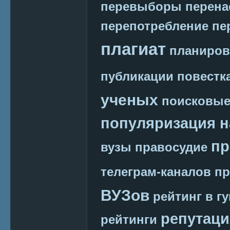
перевыборы
перена
перепотребление
пе
плагиат
планиров
публикации
повестк
ученых
поисковые
популяризация н
пр
вузы
правосудие
телеграм-каналов
пр
ВУЗов
рейтинг в г
репутаци
рейтинги