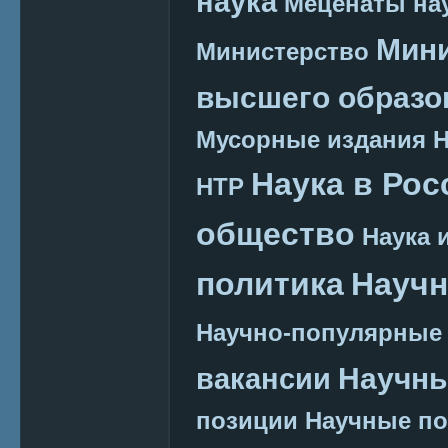
наука
Меценаты нау
Мини
Министерство
высшего образо
Мусорные издания
Наука в Рос
НТР
общество
Наука 
политика
Научн
Научно-популярные
Научн
вакансии
позиции
Научные п