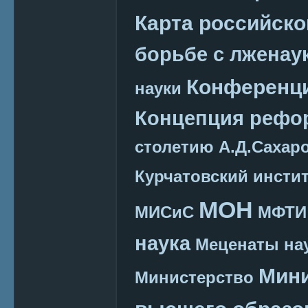
Карта российско
борьбе с лженау
Конференц
науки
Концепция реф
столетию А.Д.Сахар
Курчатовский инсти
МОН
МИСиС
МФТИ
наука
Меценаты нау
Мини
Министерство