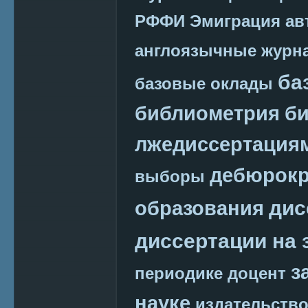
РФФИ
Эмиграция
ав
англоязычные журн
ба
базовые оклады
библиометрия
би
лжедиссертация
дебюрокр
выборы
дис
образования
диссертации на 
з
периодике
доцент
науке
издательств