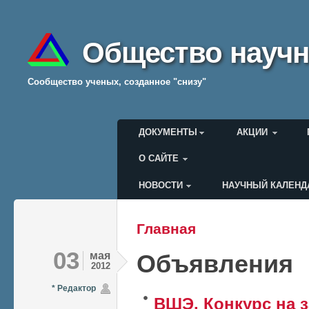
Общество научн
Cообщество ученых, созданное "снизу"
Главное меню
ДОКУМЕНТЫ
АКЦИИ
О САЙТЕ
НОВОСТИ
НАУЧНЫЙ КАЛЕНД
Меню пользователя
Главная
Вы здесь
03
мая
Объявления
2012
* Редактор
ВШЭ. Конкурс на 