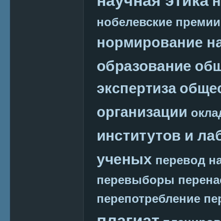
научная этика
н
нобелевские премии
нормирование на
образование
общ
экспертиза
обще
организации
окла
институтов и ла
ученых
перевод на
перевыборы
перена
перепотребление
пе
плагиат