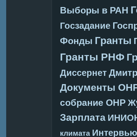
Г
Выборы в РАН
Госп
Госзадание
Гранты
Фонды
Гранты РНФ
Г
Дмитр
Диссернет
Документы ОН
собрание ОНР
Ж
Зарплата
ИНИО
Интервь
климата