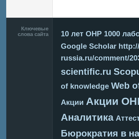
Подвал
Ключевые
10 лет ОНР
1000 лаб
слова сайта
Google Scholar
http:/
russia.ru/comment/2
Scop
scientific.ru
Web o
of knowledge
Акции ОН
Акции
Аналитика
Аттес
Бюрократия в н