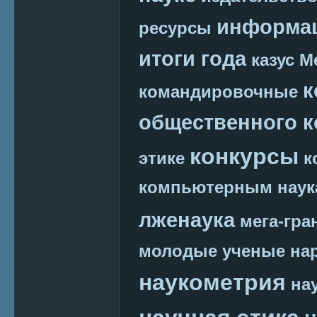
информац
ресурсы
итоги года
казус М
к
командировочные
общественного к
конкурсы
этике
к
компьютерным наук
лженаука
мега-гра
молодые ученые
на
наукометрия
на