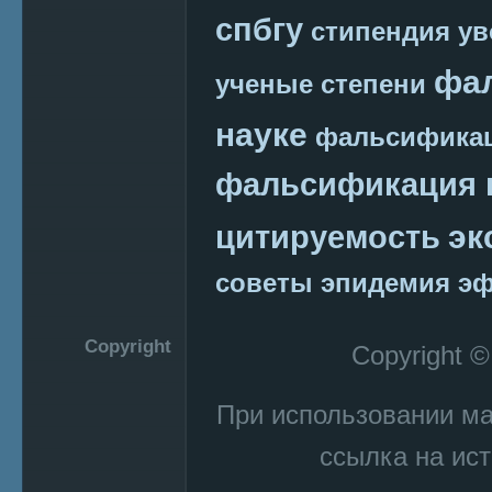
спбгу
стипендия
ув
фа
ученые степени
науке
фальсификац
фальсификация 
эк
цитируемость
советы
эпидемия
эф
Copyright
Copyright 
При использовании м
ссылка на ист