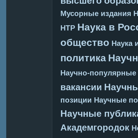
высшего образо
Мусорные издания
Наука в Рос
НТР
общество
Наука 
политика
Научн
Научно-популярные
Научн
вакансии
позиции
Научные п
Научные публик
Академгородок
Н