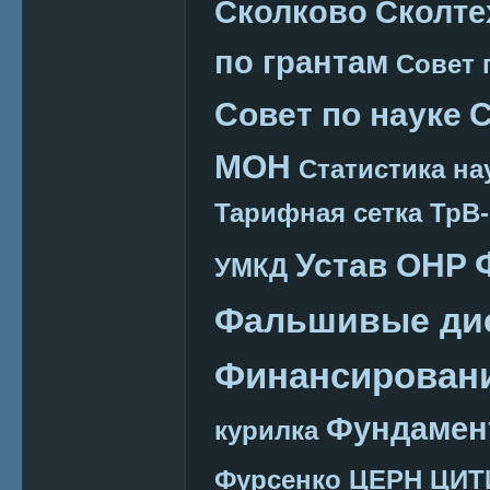
Сколково
Сколте
по грантам
Совет 
Совет по науке
С
МОН
Статистика на
Тарифная сетка
ТрВ-
Устав ОНР
УМКД
Фальшивые ди
Финансировани
Фундамен
курилка
Фурсенко
ЦЕРН
ЦИТ