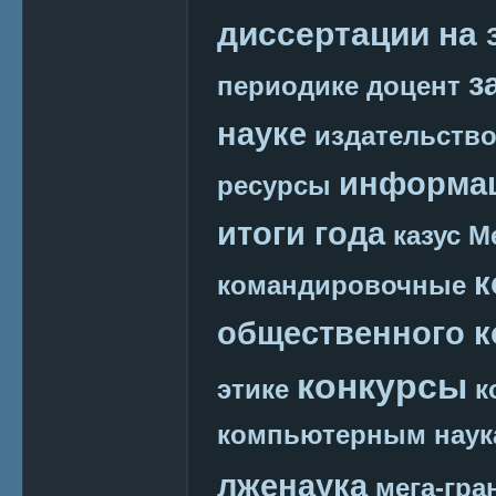
диссертации на 
з
периодике
доцент
науке
издательств
информац
ресурсы
итоги года
казус М
к
командировочные
общественного к
конкурсы
этике
к
компьютерным наук
лженаука
мега-гра