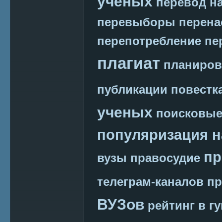
ученых
перевод на
перевыборы
перена
перепотребление
пе
плагиат
планиров
публикации
повестк
ученых
поисковые
популяризация н
пр
вузы
правосудие
телеграм-каналов
пр
ВУЗов
рейтинг в г