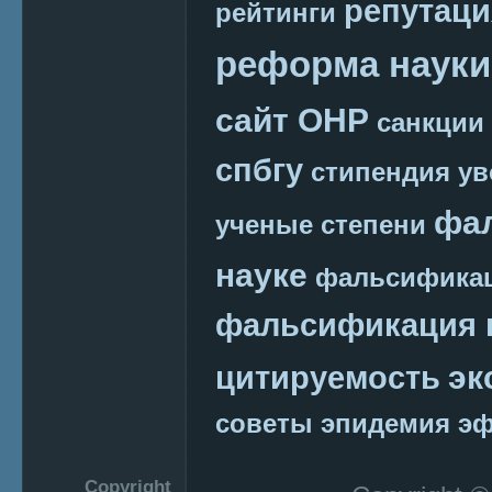
репутаци
рейтинги
реформа науки
сайт ОНР
санкции
спбгу
стипендия
ув
фа
ученые степени
науке
фальсификац
фальсификация 
эк
цитируемость
советы
эпидемия
эф
Copyright