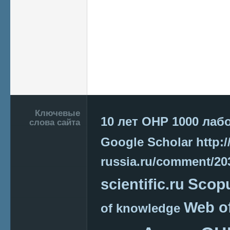
Подвал
Ключевые
10 лет ОНР
1000 лаб
слова сайта
Google Scholar
http:/
russia.ru/comment/2
Scop
scientific.ru
Web o
of knowledge