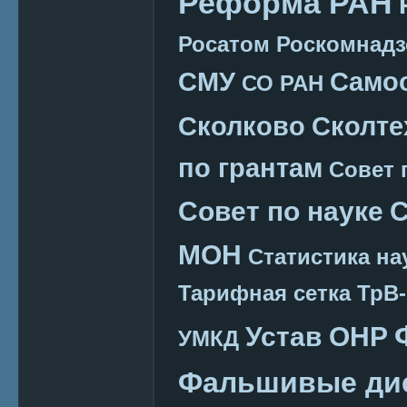
Реформа РАН
Росатом
Роскомнадз
СМУ
Само
СО РАН
Сколково
Сколте
по грантам
Совет 
Совет по науке
С
МОН
Статистика на
Тарифная сетка
ТрВ-
Устав ОНР
УМКД
Фальшивые ди