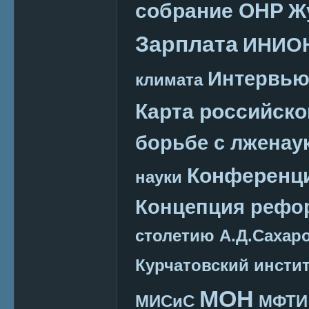
собрание ОНР
Ж
Зарплата
ИНИО
Интервь
климата
Карта российско
борьбе с лженау
Конференц
науки
Концепция реф
столетию А.Д.Сахар
Курчатовский инсти
МОН
МИСиС
МФТИ