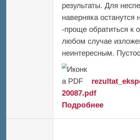
результаты. Для несп
наверняка останутся 
-проще обратиться к 
любом случае изложе
неинтересным. Пусто
rezultat_eksp
20087.pdf
о Рецензия РФФИ
Подробнее