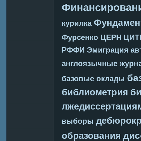
Финансировани
Фундамен
курилка
Фурсенко
ЦЕРН
ЦИТ
РФФИ
Эмиграция
ав
англоязычные журн
ба
базовые оклады
библиометрия
би
лжедиссертация
дебюрокр
выборы
дис
образования