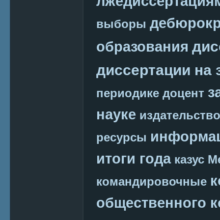
лжедиссертация
дебюрокр
выборы
дис
образования
диссертации на 
з
периодике
доцент
науке
издательств
информац
ресурсы
итоги года
казус М
к
командировочные
общественного к