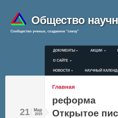
Общество научн
Cообщество ученых, созданное "снизу"
Главное меню
ДОКУМЕНТЫ
АКЦИИ
О САЙТЕ
НОВОСТИ
НАУЧНЫЙ КАЛЕНД
Меню пользователя
Главная
Вы здесь
реформа
21
Мар
Открытое пи
2019