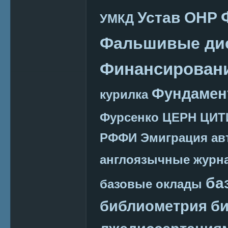
Устав ОНР
УМКД
Фальшивые ди
Финансировани
Фундамен
курилка
Фурсенко
ЦЕРН
ЦИТ
РФФИ
Эмиграция
ав
англоязычные журн
ба
базовые оклады
библиометрия
би