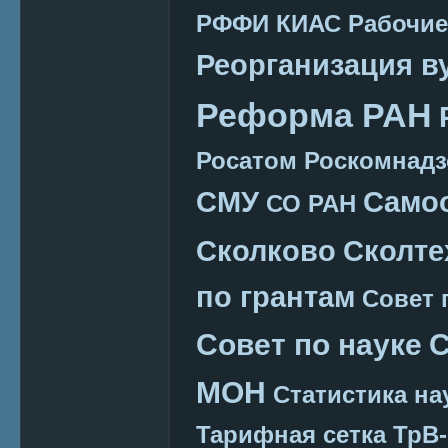
РФФИ КИАС
Рабочие
Реорганизация в
Реформа РАН
Росатом
Роскомнадз
СМУ
Само
СО РАН
Сколково
Сколте
по грантам
Совет 
Совет по науке
С
МОН
Статистика на
Тарифная сетка
ТрВ-