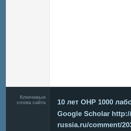
Подвал
Ключевые
10 лет ОНР
1000 лаб
слова сайта
Google Scholar
http:/
russia.ru/comment/2