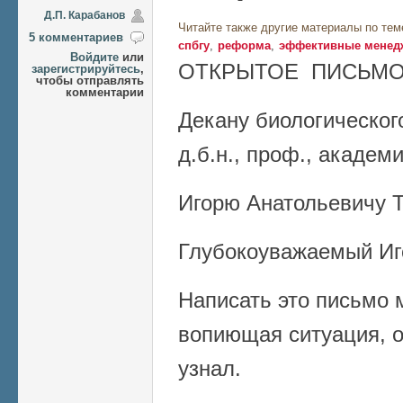
Д.П. Карабанов
Читайте также другие материалы по тем
5 комментариев
спбгу
реформа
эффективные менед
Войдите
или
ОТКРЫТОЕ ПИСЬМ
зарегистрируйтесь
,
чтобы отправлять
комментарии
Декану биологическог
д.б.н., проф., академ
Игорю Анатольевичу 
Глубокоуважаемый Иг
Написать это письмо 
вопиющая ситуация, о
узнал.