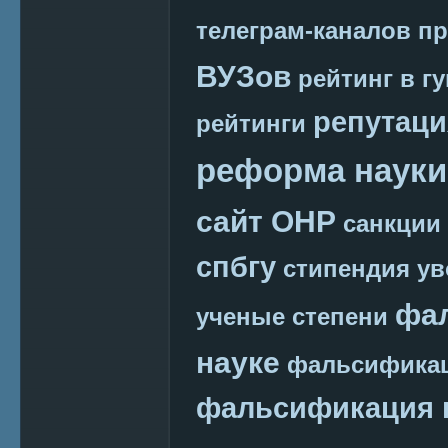
телеграм-каналов
пр
ВУЗов
рейтинг в г
репутаци
рейтинги
реформа науки
сайт ОНР
санкции
спбгу
стипендия
ув
фа
ученые степени
науке
фальсификац
фальсификация 