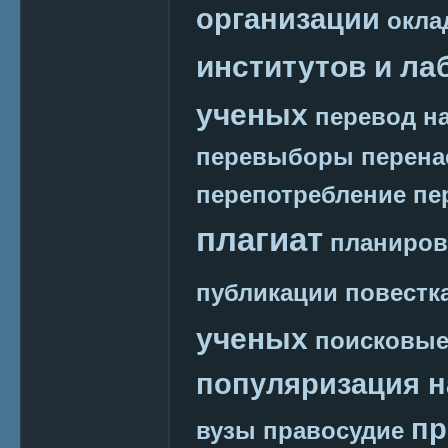
организации
окла
институтов и ла
ученых
перевод на
перевыборы
перена
перепотребление
пе
плагиат
планиров
публикации
повестк
ученых
поисковые
популяризация н
пр
вузы
правосудие