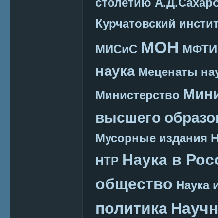
столетию А.Д.Сахар
Курчатовский инсти
МОН
МИСиС
МФТИ
наука
Меценаты нау
Мини
Министерство
высшего образо
Мусорные издания
Наука в Рос
НТР
общество
Наука 
политика
Научн