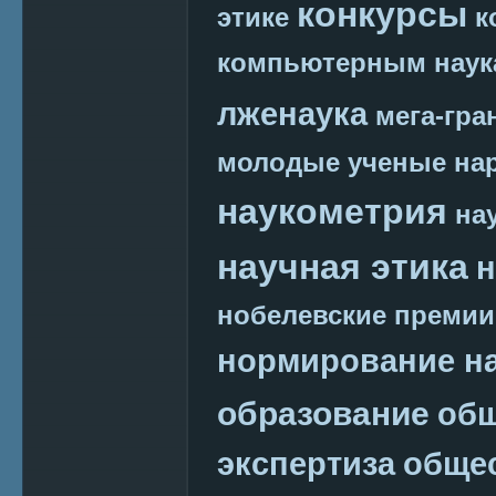
конкурсы
этике
к
компьютерным наук
лженаука
мега-гра
молодые ученые
на
наукометрия
на
научная этика
н
нобелевские премии
нормирование на
образование
общ
экспертиза
обще