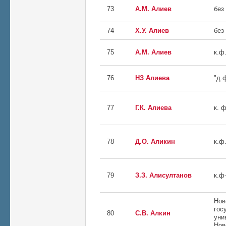
73
А.М. Алиев
без
74
Х.У. Алиев
без
75
А.М. Алиев
к.ф.
76
НЗ Алиева
"д.
77
Г.К. Алиева
к. ф
78
Д.О. Аликин
к.ф.
79
З.З. Алисултанов
к.ф
Нов
гос
80
С.В. Алкин
уни
Нов