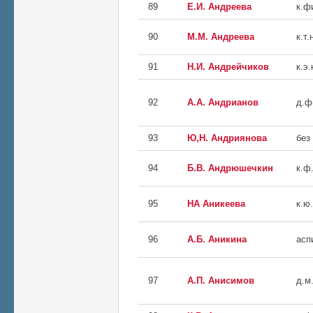
89
Е.И. Андреева
к.ф
90
М.М. Андреева
к.т.
91
Н.И. Андрейчиков
к.э.
92
А.А. Андрианов
д.ф
93
Ю,Н. Андриянова
без
94
Б.В. Андрюшечкин
к.ф.
95
НА Аникеева
к.ю.
96
А.Б. Аникина
асп
97
А.П. Анисимов
д.м.