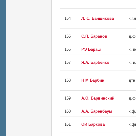
154
Л. С. Банщикова
к.г.н
155
С.П. Баранов
д.ф
156
РЭ Бараш
к. п
157
Я.А. Барбенко
к. и
158
Н М Барбин
дтн
159
А.О. Барвинский
д.ф
160
А.А. Баренбаум
к.ф.
161
ОИ Баркова
к.ф