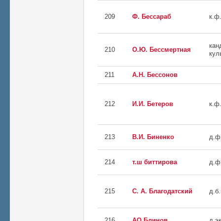
209
Ф. Бессараб
к.ф
кан
210
О.Ю. Бессмертная
кул
211
А.Н. Бессонов
212
И.И. Бетеров
к.ф.
213
В.И. Биненко
д.ф
214
т.ш биттирова
д.ф
215
С. А. Благодатский
д.б.
216
АО Блинов
д.эк