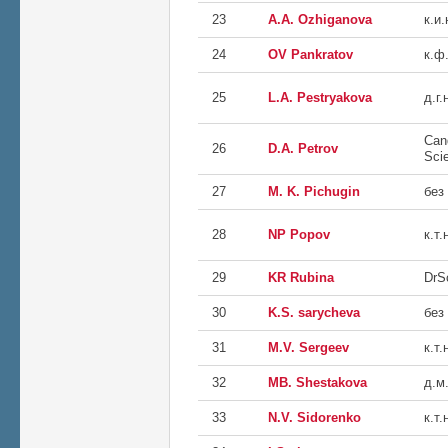
23
А.А. Ozhiganova
к.и.
24
OV Pankratov
к.ф.
25
L.A. Pestryakova
д.г.
Can
26
D.A. Petrov
Sci
27
M. K. Pichugin
без
28
NP Popov
к.т.
29
KR Rubina
DrS
30
K.S. sarycheva
без
31
M.V. Sergeev
к.т.
32
МВ. Shestakova
д.м.
33
N.V. Sidorenko
к.т.