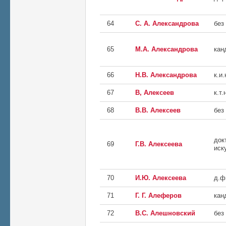
64
С. А. Александрова
без
65
М.А. Александрова
кан
66
Н.В. Александрова
к.и.
67
В, Алексеев
к.т.
68
В.В. Алексеев
без
док
69
Г.В. Алексеева
иск
70
И.Ю. Алексеева
д.ф
71
Г. Г. Алеферов
кан
72
В.С. Алешновский
без