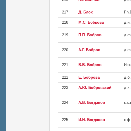
217
Д. Блох
Ph.
218
М.С. Бобкова
д.и.
219
П.П. Бобров
д.ф
220
А.Г. Бобров
д.ф
221
В.В. Бобров
Ист
222
Е. Боброва
д.б.
223
А.Ю. Бобровский
д.х.
224
А.В. Богданов
к.х.
225
И.И. Богданов
к.ф.