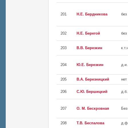
201
Н.Е. Бердникова
без
202
Н.Е. Берегой
без
203
В.В. Березкин
к.т.
204
Ю.Е. Березкин
д.и.
205
В.А. Березницкий
нет
206
С.Ю. Бершицкий
д.б.
207
О. М. Бескровная
Без
208
Т.В. Беспалова
д.ф.