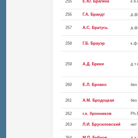
255
Е.Ю. Брагина
к.б.
256
Г.А. Брандт
д.ф
257
А.С. Братусь
д.ф
258
Г.Б. Брауэр
к.ф
259
А.Д. Бреки
д.т.
260
Е.Л. Бровко
без
261
А.М. Бродоцкая
без
262
г.к. бронников
Ph.
263
Л.И. Брусиловский
нет
264
М.П. Бубнов
д.х.