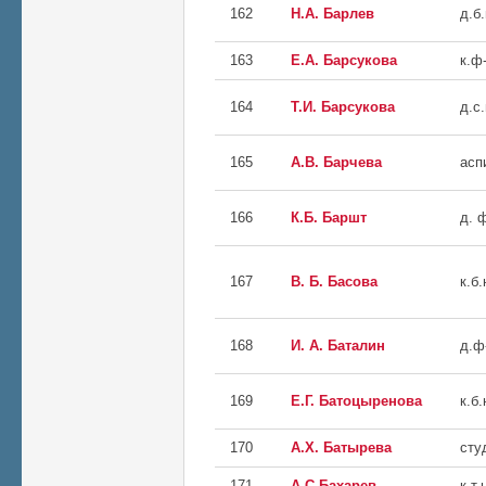
162
Н.А. Барлев
д.б.
163
Е.А. Барсукова
к.ф
164
Т.И. Барсукова
д.с.
165
А.В. Барчева
асп
166
К.Б. Баршт
д. 
167
В. Б. Басова
к.б.
168
И. А. Баталин
д.ф
169
Е.Г. Батоцыренова
к.б.
170
А.Х. Батырева
сту
171
А С Бахарев
к.т.