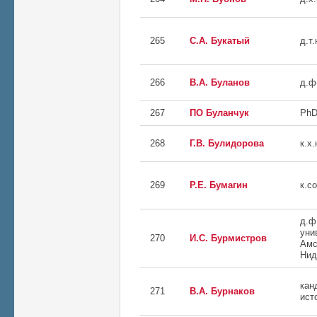
265
С.А. Букатый
д.т.
266
В.А. Буланов
д.ф
267
ПО Буланчук
PhD
268
Г.В. Булидорова
к.х.
269
Р.Е. Бумагин
к.с
д.ф
уни
270
И.С. Бурмистров
Амс
Нид
кан
271
В.А. Бурнаков
ист