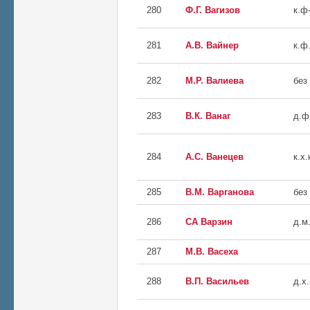
280
Ф.Г. Вагизов
к.ф
281
А.В. Вайнер
к.ф.
282
М.Р. Валиева
без
283
В.К. Ванаг
д.ф
284
А.С. Ванецев
к.х.
285
В.М. Варганова
без
286
СА Варзин
д.м.
287
М.В. Васеха
288
В.П. Васильев
д.х.