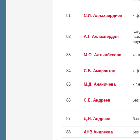
81
С.И. Аллахвердиев
к.ф.
Кан
82
А.Г. Аллахвердян
пси
нау
83
М.О. Алтынбекова
кан
84
С.В. Амарантов
к.ф.
85
М.Д. Ананичева
к.г.н
86
С.Е. Андреев
без
87
Д.Н. Андреев
без
88
АНВ Андреева
без