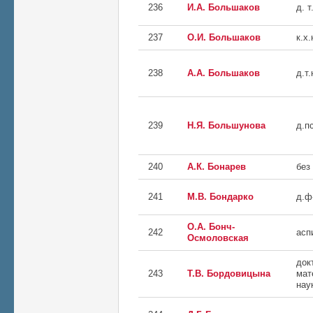
236
И.А. Большаков
д. т
237
О.И. Большаков
к.х.
238
А.А. Большаков
д.т.
239
Н.Я. Большунова
д.пс
240
А.К. Бонарев
без
241
М.В. Бондарко
д.ф
О.А. Бонч-
242
асп
Осмоловская
док
243
Т.В. Бордовицына
мат
нау