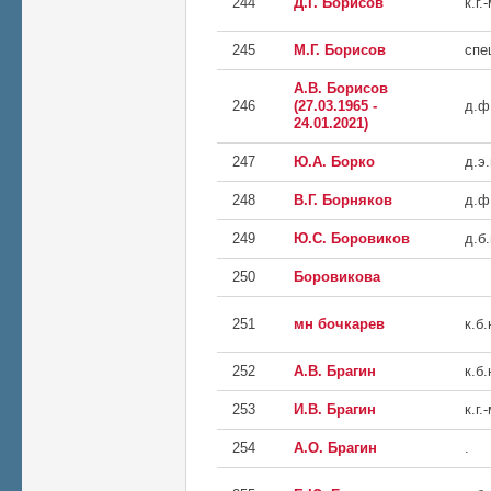
244
Д.Г. Борисов
к.г.
245
М.Г. Борисов
спе
А.В. Борисов
246
(27.03.1965 -
д.ф
24.01.2021)
247
Ю.А. Борко
д.э.
248
В.Г. Борняков
д.ф
249
Ю.С. Боровиков
д.б.
250
Боровикова
251
мн бочкарев
к.б.
252
А.В. Брагин
к.б.
253
И.В. Брагин
к.г.
254
A.O. Брагин
.