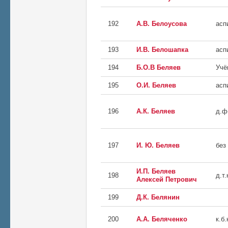
192
А.В. Белоусова
асп
193
И.В. Белошапка
асп
194
Б.О.В Беляев
Учё
195
О.И. Беляев
асп
196
А.К. Беляев
д.ф
197
И. Ю. Беляев
без
И.П. Беляев
198
д.т.
Алексей Петрович
199
Д.К. Белянин
200
А.А. Беляченко
к.б.