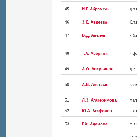
45
И.Г. Абрамсон
д.т.
46
З.К. Авдеева
К.т.
47
В.Д. Авелев
к.б.
48
Т.А. Аверина
к.ф.
49
А.О. Аверьянов
д.б.
50
А.В. Аветисян
кан
51
Л.З. Агакеримова
маг
52
Ю.А. Агафонов
к.х.
53
Г.Х. Адамова
м.т.