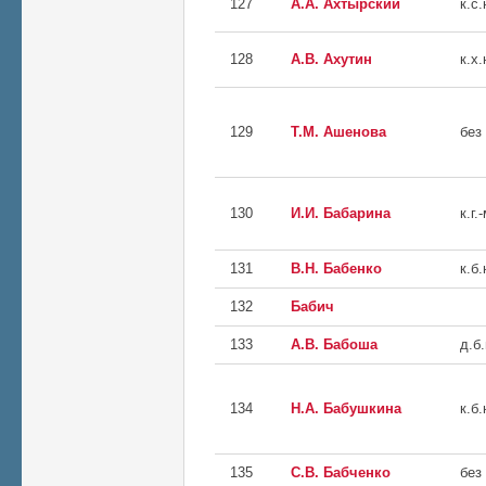
127
А.А. Ахтырский
к.с.
128
А.В. Ахутин
к.х.
129
Т.М. Ашенова
без
130
И.И. Бабарина
к.г.
131
В.Н. Бабенко
к.б.
132
Бабич
133
А.В. Бабоша
д.б.
134
Н.А. Бабушкина
к.б.
135
С.В. Бабченко
без