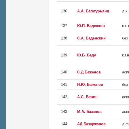
136
А.А. Багатурьянц
д.х.
137
Ю.П. Баденков
к.г.
138
С.А. Баденский
без
139
Ю.Б. Баду
к.г.н
140
С.Д Баженов
асп
141
Н.Ю. Баженов
без
142
А.С. Бажин
асп
143
М.А. Базанов
асп
144
АД Базаржапов
д.ф