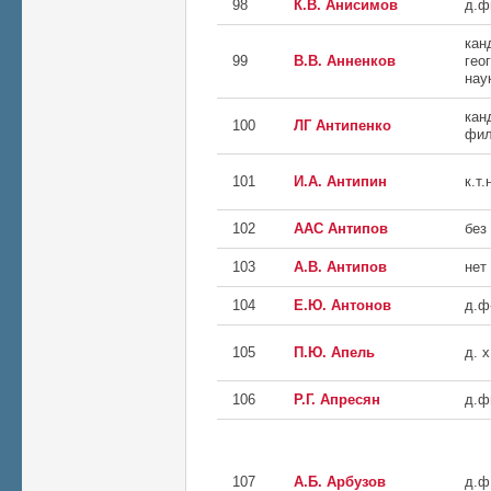
98
К.В. Анисимов
д.ф
кан
99
В.В. Анненков
гео
нау
кан
100
ЛГ Антипенко
фил
101
И.А. Антипин
к.т.
102
ААС Антипов
без
103
А.В. Антипов
нет
104
Е.Ю. Антонов
д.ф
105
П.Ю. Апель
д. х
106
Р.Г. Апресян
д.ф
107
А.Б. Арбузов
д.ф