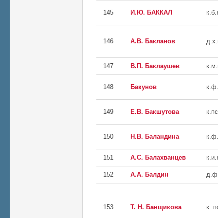
145
И.Ю. БАККАЛ
к.б.
146
А.В. Бакланов
д.х.
147
В.П. Баклаушев
к.м.
148
Бакунов
к.ф.
149
Е.В. Бакшутова
к.пс
150
Н.В. Баландина
к.ф.
151
А.С. Балахванцев
к.и.
152
А.А. Балдин
д.ф
153
Т. Н. Банщикова
к. п