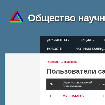
Общество научн
Главное меню
ДОКУМЕНТЫ
АКЦИИ
НОВОСТИ
НАУЧНЫЙ КАЛЕНД
Меню пользователя
»
Главная
Документы
Вы здесь
Пользователи с
Зарегистрированный
№
Сте
пользователь
1
MY SHATALOV
PH