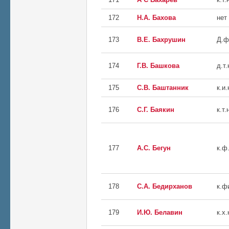
172
Н.А. Бахова
нет
173
В.Е. Бахрушин
Д.ф
174
Г.В. Башкова
д.т.
175
С.В. Баштанник
к.и.
176
С.Г. Баякин
к.т.
177
А.С. Бегун
к.ф.
178
С.А. Бедирханов
к.ф
179
И.Ю. Белавин
к.х.