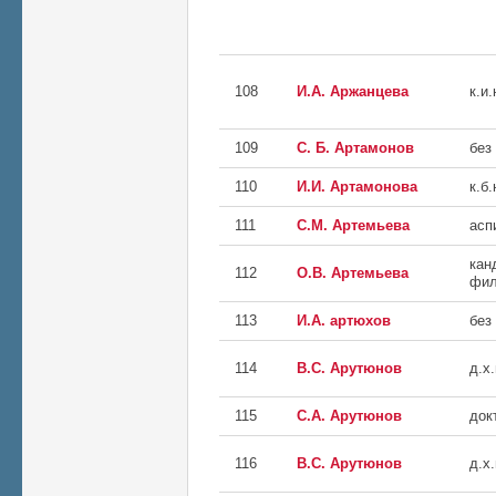
108
И.А. Аржанцева
к.и.
109
С. Б. Артамонов
без
110
И.И. Артамонова
к.б.
111
С.М. Артемьева
асп
кан
112
О.В. Артемьева
фил
113
И.А. артюхов
без
114
В.С. Арутюнов
д.х.
115
С.А. Арутюнов
док
116
В.С. Арутюнов
д.х.