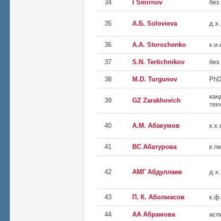
34
I Smirnov
без
35
А.Б. Solovieva
д.х.
36
А.А. Storozhenko
к.и.
37
S.N. Tertichnikov
без
38
M.D. Turgunov
Ph
кан
39
GZ Zarakhovich
тех
40
А.М. Абакумов
к.х.
41
ВС Абатурова
к.пе
42
АМГ Абдуллаев
д.х.
43
П. К. Аболмасов
к.ф.
44
АА Абрамова
асп