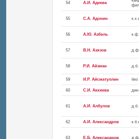
кан
54
А.И. Адеева
фил
55
С.А. Адонин
к.х.
56
А.Ю. Азбель
к.ф.
57
В.Н. Азязов
д.ф
58
Р.И. Айзман
д.б.
59
И.Р. Айсматуллин
без
60
С.И. Аккиева
дин
61
А.И. Албулов
д.б.
62
А.И. Александров
к.б.
63
Е.Б. Александров
д.ф