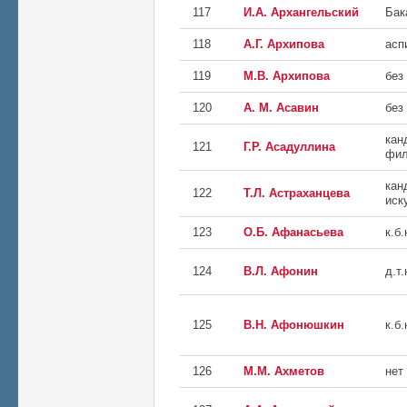
117
И.А. Архангельский
Бак
118
А.Г. Архипова
асп
119
М.В. Архипова
без
120
А. М. Асавин
без
кан
121
Г.Р. Асадуллина
фил
кан
122
Т.Л. Астраханцева
иск
123
О.Б. Афанасьева
к.б.
124
В.Л. Афонин
д.т.
125
В.Н. Афонюшкин
к.б.
126
М.М. Ахметов
нет