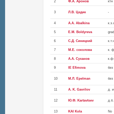
2
Ф.А. Аронов
ктн
3
Л.В. Цедик
-
4
А.А. Abalkina
к.э.
5
E.M. Boldyreva
gra
6
С.Д. Cиницкий
к.т.
7
М.Е. cоколова
к. 
8
А.А. Cуханов
к.ф
9
IE Efimova
без
10
М.Л. Epelman
без
11
A. K. Gavrilov
д. и
12
Ю.Ф. Kartavtsev
д.б.
13
KAI Kola
No