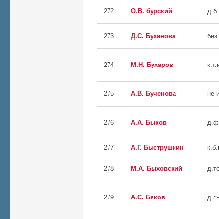
272
О.В. бурский
д.б.
273
Д.С. Буханова
без
274
М.Н. Бухаров
к.т.
275
А.В. Бученова
не 
276
А.А. Быков
д.ф
277
А.Г. Быструшкин
к.б.
278
М.А. Быховский
д.те
279
А.С. Бяков
д.г.