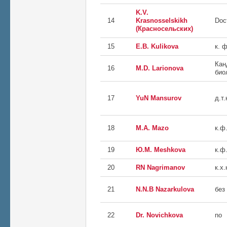
K.V.
14
Krasnosselskikh
Doc
(Красносельских)
15
Е.В. Kulikova
к. 
Кан
16
M.D. Larionova
био
17
YuN Mansurov
д.т.
18
М.А. Mazo
к.ф.
19
Ю.М. Meshkova
к.ф.
20
RN Nagrimanov
к.х.
21
N.N.B Nazarkulova
без
22
Dr. Novichkova
no