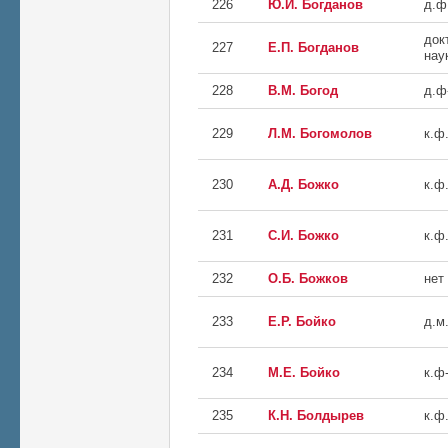
226
Ю.И. Богданов
д.ф
док
227
Е.П. Богданов
нау
228
В.М. Богод
д.ф
229
Л.М. Богомолов
к.ф
230
А.Д. Божко
к.ф.
231
С.И. Божко
к.ф.
232
О.Б. Божков
нет
233
Е.Р. Бойко
д.м.
234
М.Е. Бойко
к.ф
235
К.Н. Болдырев
к.ф.