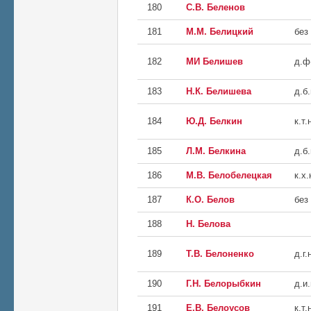
180
С.В. Беленов
181
М.М. Белицкий
без
182
МИ Белишев
д.ф
183
Н.К. Белишева
д.б.
184
Ю.Д. Белкин
к.т.
185
Л.М. Белкина
д.б.
186
М.В. Белобелецкая
к.х.
187
К.О. Белов
без
188
Н. Белова
189
Т.В. Белоненко
д.г.
190
Г.Н. Белорыбкин
д.и.
191
Е.В. Белоусов
к.т.