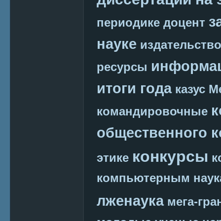
з
периодике
доцент
науке
издательств
информац
ресурсы
итоги года
казус М
к
командировочные
общественного к
конкурсы
этике
к
компьютерным наук
лженаука
мега-гра