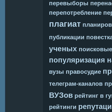
перевыборы
перена
перепотребление
пе
плагиат
планиров
публикации
повестк
ученых
поисковые
популяризация н
пр
вузы
правосудие
телеграм-каналов
пр
ВУЗов
рейтинг в г
репутаци
рейтинги