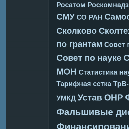
Росатом
Роскомнадз
СМУ
Само
СО РАН
Сколково
Сколте
по грантам
Совет 
Совет по науке
С
МОН
Статистика на
Тарифная сетка
ТрВ-
Устав ОНР
УМКД
Фальшивые ди
Финансировани