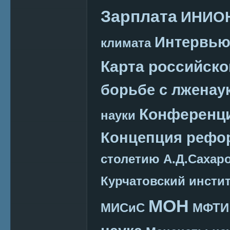
Зарплата
ИНИО
Интервь
климата
Карта российско
борьбе с лженау
Конференц
науки
Концепция реф
столетию А.Д.Сахар
Курчатовский инсти
МОН
МИСиС
МФТИ