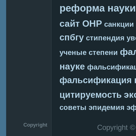
реформа науки
сайт ОНР
санкции
спбгу
стипендия
ув
фа
ученые степени
науке
фальсификац
фальсификация 
эк
цитируемость
советы
эпидемия
эф
Copyright
Copyright 