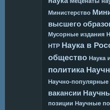
наука
Меценаты нау
Мини
Министерство
высшего образо
Мусорные издания
Наука в Рос
НТР
общество
Наука 
политика
Научн
Научно-популярные
Научн
вакансии
позиции
Научные п