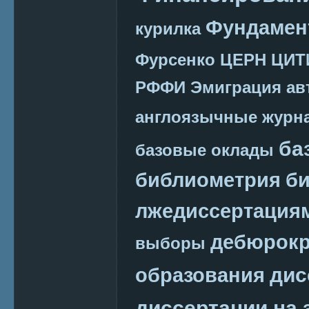
Фундамен
курилка
Фурсенко
ЦЕРН
ЦИТ
РФФИ
Эмиграция
ав
англоязычные журн
ба
базовые оклады
библиометрия
би
лжедиссертация
дебюрокр
выборы
дис
образования
диссертации на 