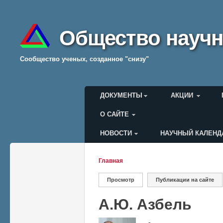
Общество научн
Cообщество ученых, созданное "снизу"
Главное меню
ДОКУМЕНТЫ
АКЦИИ
О САЙТЕ
НОВОСТИ
НАУЧНЫЙ КАЛЕНД
Меню пользователя
Главная
Вы здесь
Просмотр
(активная вкладка)
Публикации на сайте
Главные вкладки
А.Ю. Азбель