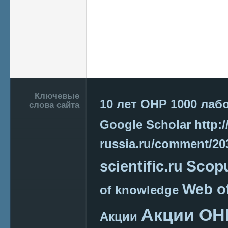
Подвал
Ключевые
10 лет ОНР
1000 лаб
слова сайта
Google Scholar
http:/
russia.ru/comment/2
Scop
scientific.ru
Web o
of knowledge
Акции ОН
Акции