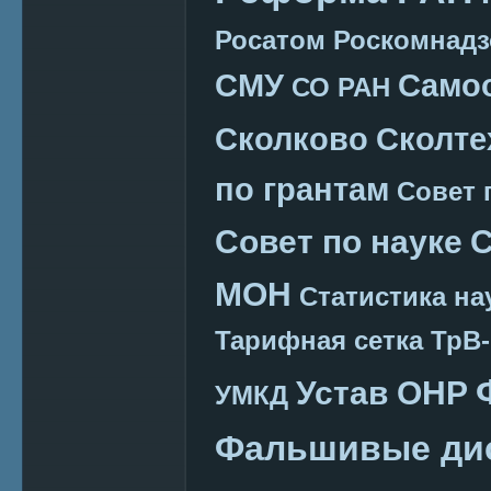
Росатом
Роскомнадз
СМУ
Само
СО РАН
Сколково
Сколте
по грантам
Совет 
Совет по науке
С
МОН
Статистика на
Тарифная сетка
ТрВ-
Устав ОНР
УМКД
Фальшивые ди