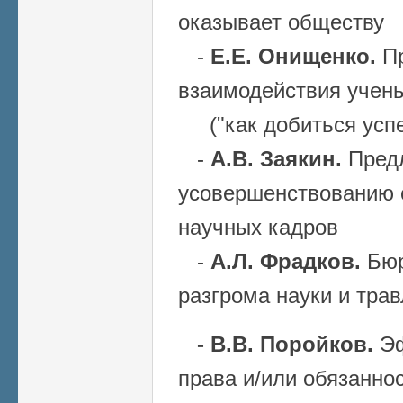
оказывает обществу
-
Е.Е. Онищенко.
П
взаимодействия учены
("как добиться успе
-
А.В. Заякин.
Пред
усовершенствованию 
научных кадров
-
А.Л. Фрадков.
Бюр
разгрома науки и тра
- В.В. Поройков.
Эф
права и/или обязанно