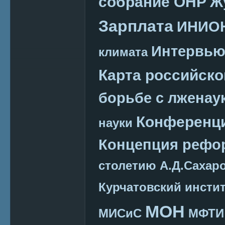
собрание ОНР
Ж
Зарплата
ИНИО
Интервь
климата
Карта российско
борьбе с лженау
Конференц
науки
Концепция реф
столетию А.Д.Сахар
Курчатовский инсти
МОН
МИСиС
МФТИ