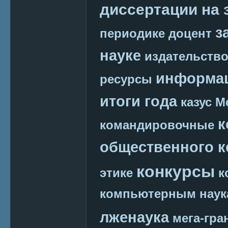
диссертации на 
з
периодике
доцент
науке
издательств
информац
ресурсы
итоги года
казус М
к
командировочные
общественного к
конкурсы
этике
к
компьютерным наук
лженаука
мега-гра