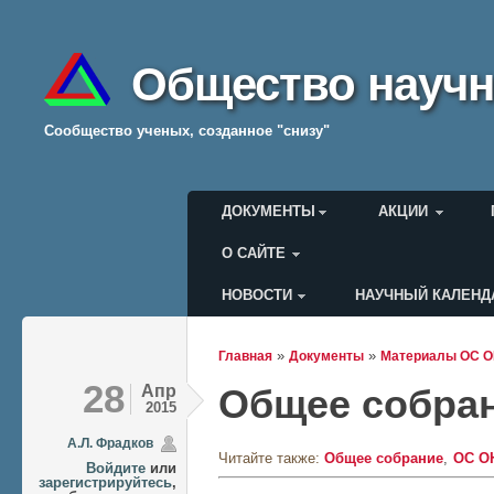
Общество научн
Cообщество ученых, созданное "снизу"
Главное меню
ДОКУМЕНТЫ
АКЦИИ
О САЙТЕ
НОВОСТИ
НАУЧНЫЙ КАЛЕНД
Меню пользователя
»
»
Главная
Документы
Материалы ОС 
Вы здесь
28
Апр
Общее собран
2015
А.Л. Фрадков
Читайте также:
Общее собрание
ОС О
Войдите
или
зарегистрируйтесь
,