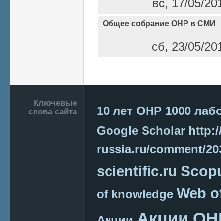
вс, 17/05/20
Общее собрание ОНР в СМИ
сб, 23/05/20
Страницы
Подвал
Ключевые
10 лет ОНР
1000 лаб
слова сайта
Google Scholar
http:/
russia.ru/comment/2
Scop
scientific.ru
Web o
of knowledge
Акции ОН
Акции