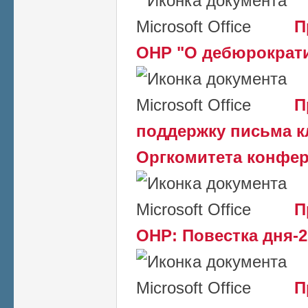
П
ОНР "О дебюрократ
П
поддержку письма к
Оргкомитета конфе
П
ОНР: Повестка дня-2
П