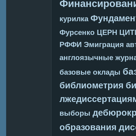
Финансировани
Фундамен
курилка
Фурсенко
ЦЕРН
ЦИТ
РФФИ
Эмиграция
ав
англоязычные журн
ба
базовые оклады
библиометрия
би
лжедиссертация
дебюрокр
выборы
дис
образования