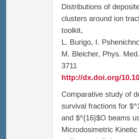
Distributions of deposit
clusters around ion tra
toolkit,
L. Burigo, I. Pshenichno
M. Bleicher, Phys. Med.
3711
http://dx.doi.org/10.1
Comparative study of do
survival fractions for 
and $^{16}$O beams us
Microdosimetric Kinetic