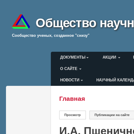
Общество научн
Cообщество ученых, созданное "снизу"
Главное меню
ДОКУМЕНТЫ
АКЦИИ
О САЙТЕ
НОВОСТИ
НАУЧНЫЙ КАЛЕНД
Меню пользователя
Главная
Вы здесь
Главные вкладки
Просмотр
(активная вкладка)
Публикации на сайте
И.А. Пшеничн