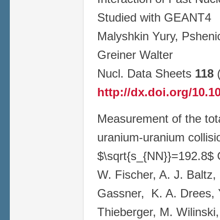
Studied with GEANT4
Malyshkin Yury, Pshenic
Greiner Walter
Nucl. Data Sheets
118
(
http://dx.doi.org/10.1
Measurement of the tota
uranium-uranium collisi
$\sqrt{s_{NN}}=192.8$
W. Fischer, A. J. Baltz,
Gassner, K. A. Drees, Y
Thieberger, M. Wilinski