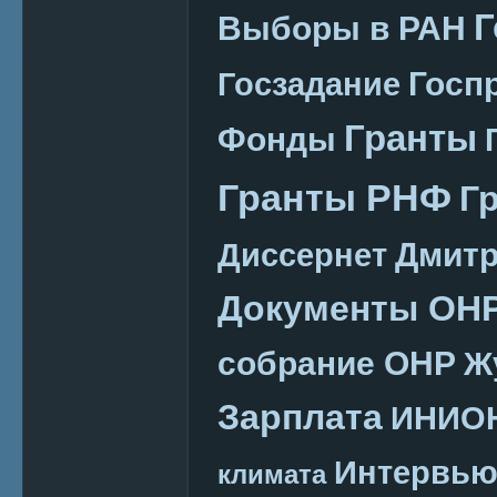
Г
Выборы в РАН
Госп
Госзадание
Гранты
Фонды
Гранты РНФ
Г
Дмитр
Диссернет
Документы ОН
собрание ОНР
Ж
Зарплата
ИНИО
Интервь
климата