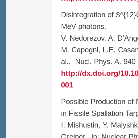
Disintegration of $^{12
MeV photons,
V. Nedorezov, A. D’Angel
M. Capogni, L.E. Casano
al., Nucl. Phys. A. 940
http://dx.doi.org/10.1
001
Possible Production of
in Fissile Spallation Tar
I. Mishustin, Y. Malyshk
Greiner, in: Nuclear Ph