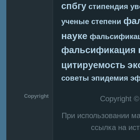
спбгу
стипендия
ув
фа
ученые степени
науке
фальсификац
фальсификация 
эк
цитируемость
советы
эпидемия
эф
Copyright
Copyright 
При использовании м
ссылка на ист