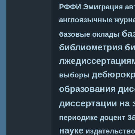
РФФИ
Эмиграция
ав
англоязычные журн
ба
базовые оклады
библиометрия
би
лжедиссертация
дебюрокр
выборы
дис
образования
диссертации на 
з
периодике
доцент
науке
издательств