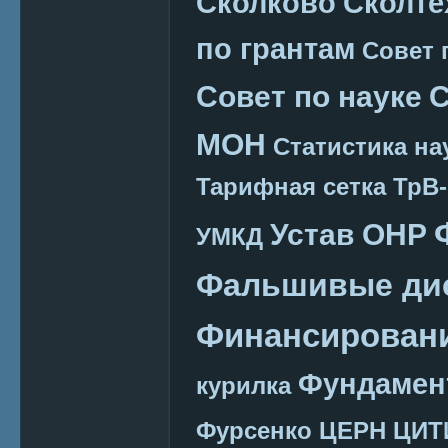
Сколково
Сколте
по грантам
Совет 
Совет по науке
С
МОН
Статистика на
Тарифная сетка
ТрВ-
Устав ОНР
УМКД
Фальшивые ди
Финансировани
Фундамен
курилка
Фурсенко
ЦЕРН
ЦИТ