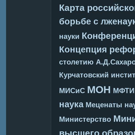
Карта российско
борьбе с лженау
Конференц
науки
Концепция реф
столетию А.Д.Сахар
Курчатовский инсти
МОН
МИСиС
МФТИ
наука
Меценаты нау
Мини
Министерство
высшего образо