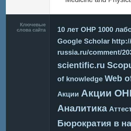
Подвал
Ключевые
10 лет ОНР
1000 лаб
слова сайта
Google Scholar
http:/
russia.ru/comment/2
Scop
scientific.ru
Web o
of knowledge
Акции ОН
Акции
Аналитика
Аттес
Бюрократия в н