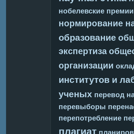
нобелевские премии
нормирование на
образование
общ
экспертиза
обще
организации
окла
институтов и ла
ученых
перевод на
перевыборы
перена
перепотребление
пе
плагиат
планиров