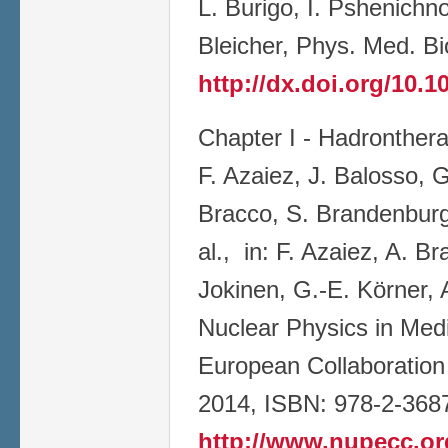
L. Burigo, I. Pshenichno
Bleicher, Phys. Med. B
http://dx.doi.org/10.1
Chapter I - Hadronthera
F. Azaiez, J. Balosso, G
Bracco, S. Brandenburg,
al., in: F. Azaiez, A. B
Jokinen, G.-E. Körner, A
Nuclear Physics in Med
European Collaboratio
2014, ISBN: 978-2-368
http://www.nupecc.o