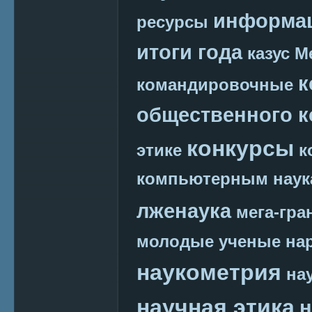
информац
ресурсы
итоги года
казус М
к
командировочные
общественного к
конкурсы
этике
к
компьютерным наук
лженаука
мега-гра
молодые ученые
на
наукометрия
на
научная этика
н