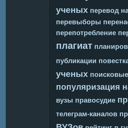
ученых
перевод на
перевыборы
перена
перепотребление
пе
плагиат
планиров
публикации
повестк
ученых
поисковые
популяризация н
пр
вузы
правосудие
телеграм-каналов
пр
ВУЗов
рейтинг в г