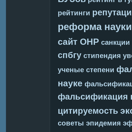
репутаци
рейтинги
реформа науки
сайт ОНР
санкции
спбгу
стипендия
ув
фа
ученые степени
науке
фальсификац
фальсификация 
эк
цитируемость
советы
эпидемия
эф