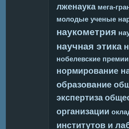
лженаука
мега-гра
молодые ученые
на
наукометрия
на
научная этика
н
нобелевские премии
нормирование на
образование
общ
экспертиза
обще
организации
окла
институтов и ла