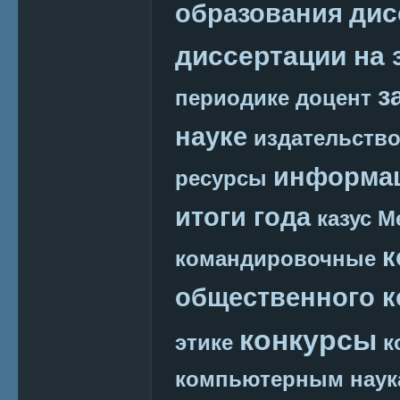
дис
образования
диссертации на 
з
периодике
доцент
науке
издательств
информац
ресурсы
итоги года
казус М
к
командировочные
общественного к
конкурсы
этике
к
компьютерным наук