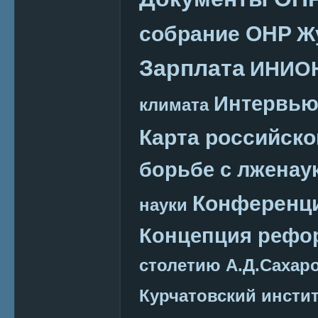
собрание ОНР
Ж
Зарплата
ИНИО
Интервь
климата
Карта российско
борьбе с лженау
Конференц
науки
Концепция реф
столетию А.Д.Сахар
Курчатовский инсти