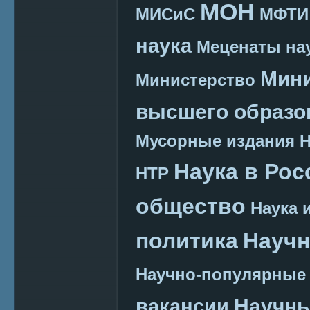
МОН
МИСиС
МФТИ
наука
Меценаты нау
Мини
Министерство
высшего образо
Мусорные издания
Наука в Рос
НТР
общество
Наука 
политика
Научн
Научно-популярные
Научн
вакансии