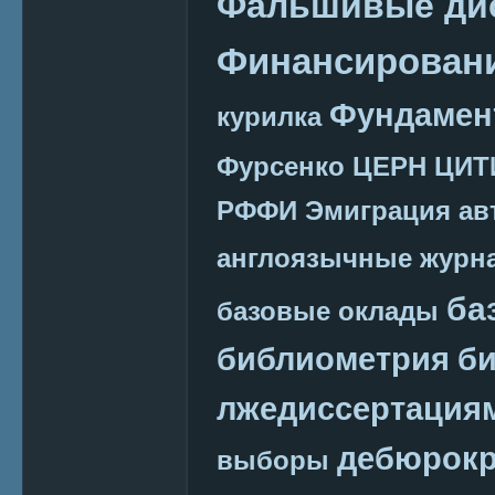
Фальшивые ди
Финансировани
Фундамен
курилка
Фурсенко
ЦЕРН
ЦИТ
РФФИ
Эмиграция
ав
англоязычные журн
ба
базовые оклады
библиометрия
би
лжедиссертация
дебюрокр
выборы