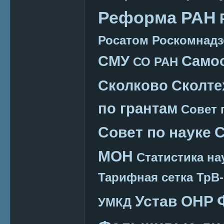
Реформа РАН
Росатом
Роскомнадз
СМУ
Само
СО РАН
Сколково
Сколте
по грантам
Совет 
Совет по науке
С
МОН
Статистика на
Тарифная сетка
ТрВ-
Устав ОНР
УМКД