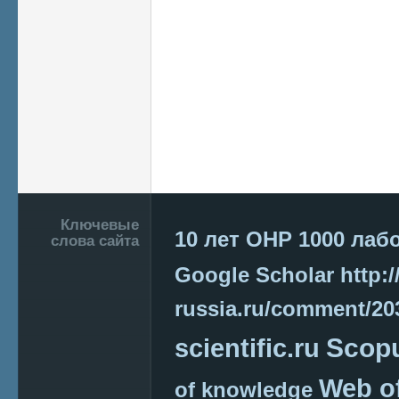
Подвал
Ключевые
10 лет ОНР
1000 лаб
слова сайта
Google Scholar
http:/
russia.ru/comment/2
Scop
scientific.ru
Web o
of knowledge