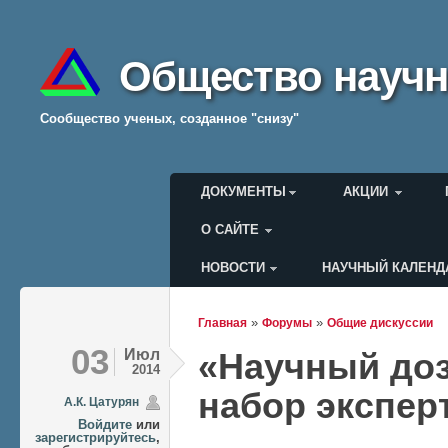
Общество научн
Cообщество ученых, созданное "снизу"
Главное меню
ДОКУМЕНТЫ
АКЦИИ
О САЙТЕ
НОВОСТИ
НАУЧНЫЙ КАЛЕНД
Меню пользователя
»
»
Главная
Форумы
Общие дискуссии
Вы здесь
03
Июл
«Научный доз
2014
набор экспер
А.К. Цатурян
Войдите
или
зарегистрируйтесь
,