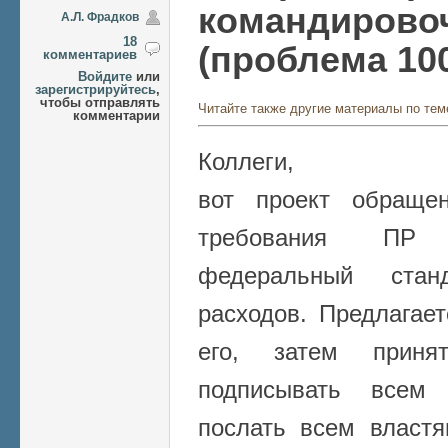
командирово
А.Л. Фрадков
18
(проблема 100
комментариев
Войдите
или
зарегистрируйтесь
,
чтобы отправлять
Читайте также другие материалы по тем
комментарии
Коллеги,
вот проект обраще
требования ПР 
федеральный станд
расходов. Предлагае
его, затем прин
подписывать всем
послать всем власт