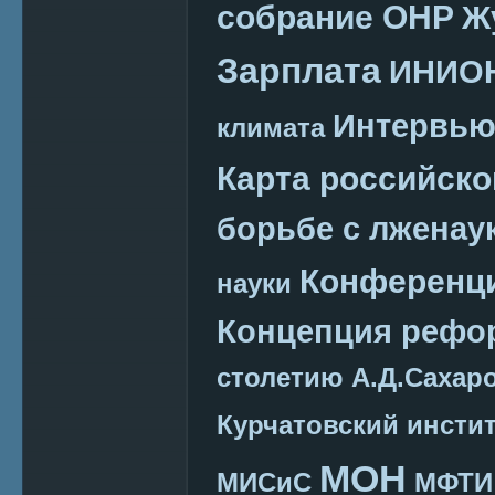
собрание ОНР
Ж
Зарплата
ИНИО
Интервь
климата
Карта российско
борьбе с лженау
Конференц
науки
Концепция реф
столетию А.Д.Сахар
Курчатовский инсти
МОН
МИСиС
МФТИ