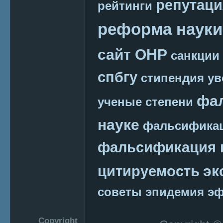
репутаци
рейтинги
реформа науки
сайт ОНР
санкции
спбгу
стипендия
ув
фа
ученые степени
науке
фальсификац
фальсификация 
эк
цитируемость
советы
эпидемия
эф
Copyright