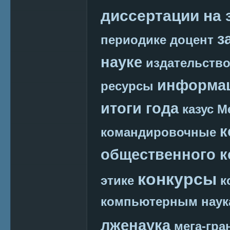
диссертации на 
з
периодике
доцент
науке
издательств
информац
ресурсы
итоги года
казус М
к
командировочные
общественного к
конкурсы
этике
к
компьютерным наук
лженаука
мега-гра