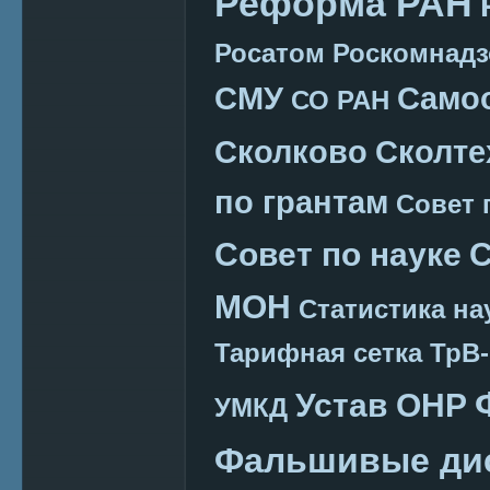
Реформа РАН
Росатом
Роскомнадз
СМУ
Само
СО РАН
Сколково
Сколте
по грантам
Совет 
Совет по науке
С
МОН
Статистика на
Тарифная сетка
ТрВ-
Устав ОНР
УМКД
Фальшивые ди