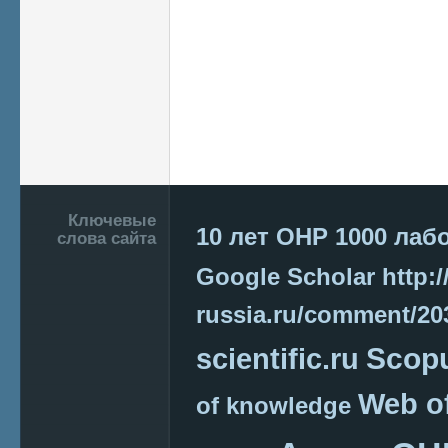
Подвал
Ключевые
10 лет ОНР
1000 лаб
слова сайта
Google Scholar
http:/
russia.ru/comment/2
Scop
scientific.ru
Web o
of knowledge