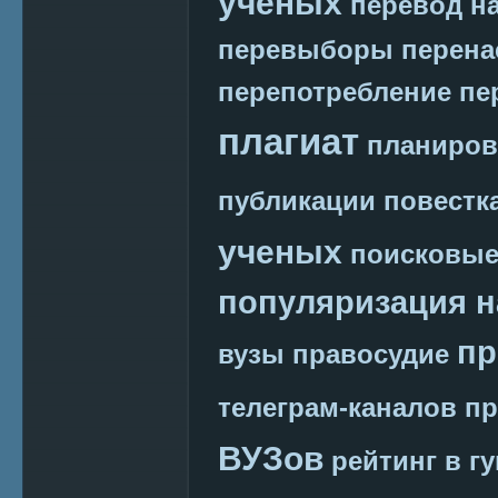
ученых
перевод на
перевыборы
перена
перепотребление
пе
плагиат
планиров
публикации
повестк
ученых
поисковые
популяризация н
пр
вузы
правосудие
телеграм-каналов
пр
ВУЗов
рейтинг в г