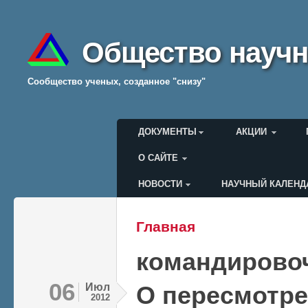
Общество научн
Cообщество ученых, созданное "снизу"
Главное меню
ДОКУМЕНТЫ
АКЦИИ
О САЙТЕ
НОВОСТИ
НАУЧНЫЙ КАЛЕНД
Меню пользователя
Главная
Вы здесь
командирово
06
Июл
О пересмотре
2012