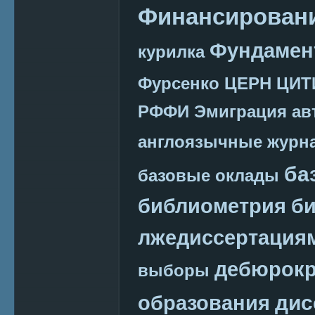
Финансировани
Фундамен
курилка
Фурсенко
ЦЕРН
ЦИТ
РФФИ
Эмиграция
ав
англоязычные журн
ба
базовые оклады
библиометрия
би
лжедиссертация
дебюрокр
выборы
дис
образования