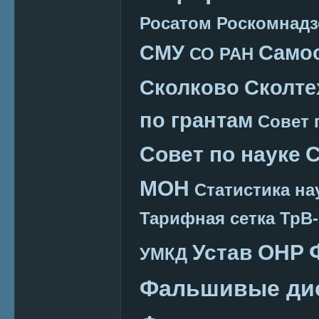
Росатом
Роскомнадз
СМУ
Само
СО РАН
Сколково
Сколте
по грантам
Совет 
Совет по науке
С
МОН
Статистика на
Тарифная сетка
ТрВ-
Устав ОНР
УМКД
Фальшивые ди