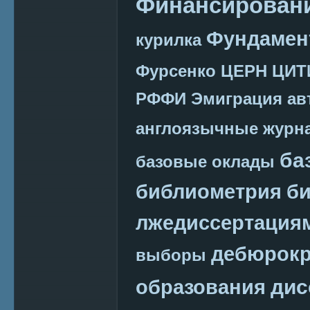
Финансировани
Фундамен
курилка
Фурсенко
ЦЕРН
ЦИТ
РФФИ
Эмиграция
ав
англоязычные журн
ба
базовые оклады
библиометрия
би
лжедиссертация
дебюрокр
выборы
дис
образования