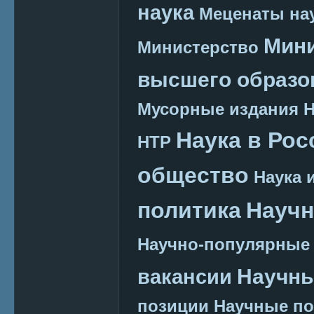
наука
Меценаты нау
Мини
Министерство
высшего образо
Мусорные издания
Наука в Рос
НТР
общество
Наука 
политика
Научн
Научно-популярные
Научн
вакансии
позиции
Научные п