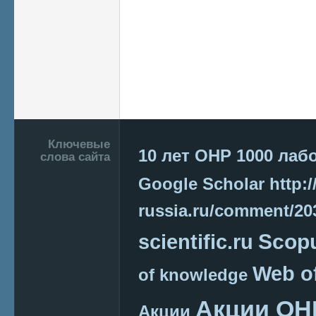
Подвал
Ключевые
10 лет ОНР
1000 лаб
слова сайта
Google Scholar
http:/
russia.ru/comment/2
Scop
scientific.ru
Web o
of knowledge
Акции ОН
Акции