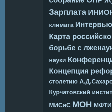
Зарплата
ИНИО
Интервь
климата
Карта российско
борьбе с лженау
Конференц
науки
Концепция реф
столетию А.Д.Сахар
Курчатовский инсти
МОН
МИСиС
МФТИ