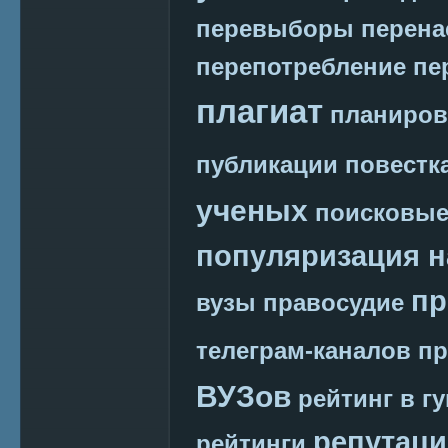
перевыборы
перена
перепотребление
пе
плагиат
планиров
публикации
повестк
ученых
поисковые
популяризация н
пр
вузы
правосудие
телеграм-каналов
пр
ВУЗов
рейтинг в г
репутаци
рейтинги