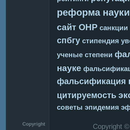
реформа науки
сайт ОНР
санкции
спбгу
стипендия
ув
фа
ученые степени
науке
фальсификац
фальсификация 
эк
цитируемость
советы
эпидемия
эф
Copyright
Copyright 