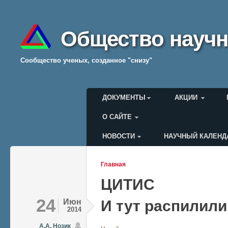
Общество научн
Cообщество ученых, созданное "снизу"
Главное меню
ДОКУМЕНТЫ
АКЦИИ
О САЙТЕ
НОВОСТИ
НАУЧНЫЙ КАЛЕНД
Меню пользователя
Главная
Вы здесь
ЦИТИС
24
Июн
И тут распилили.
2014
А.А. Нозик