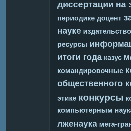
диссертации на 
з
периодике
доцент
науке
издательств
информац
ресурсы
итоги года
казус М
к
командировочные
общественного к
конкурсы
этике
к
компьютерным наук
лженаука
мега-гра