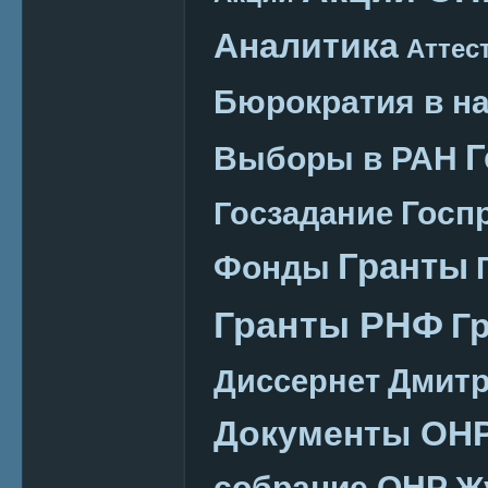
Аналитика
Аттес
Бюрократия в н
Г
Выборы в РАН
Госп
Госзадание
Гранты
Фонды
Гранты РНФ
Г
Дмитр
Диссернет
Документы ОН
собрание ОНР
Ж