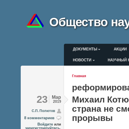
Общество нау
Главное меню
ДОКУМЕНТЫ
АКЦИИ
НОВОСТИ
НАУЧНЫЙ 
Меню пользоват
Главная
Вы здесь
реформирова
23
Мар
Михаил Котю
2019
страна не с
C.П. Полютов
прорывы
8 комментариев
Войдите
или
зарегистрируйтесь
,