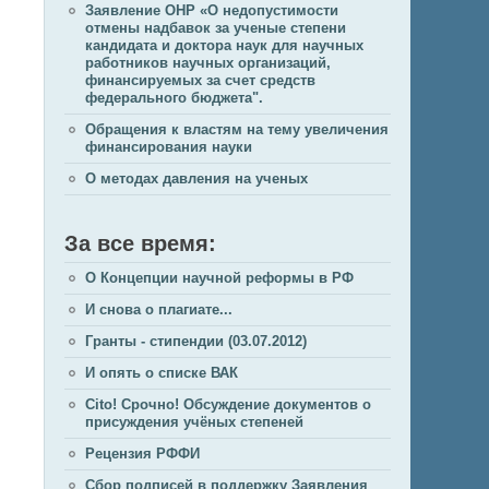
Заявление ОНР «О недопустимости
отмены надбавок за ученые степени
кандидата и доктора наук для научных
работников научных организаций,
финансируемых за счет средств
федерального бюджета".
Обращения к властям на тему увеличения
финансирования науки
О методах давления на ученых
За все время:
О Концепции научной реформы в РФ
И снова о плагиате...
Гранты - стипендии (03.07.2012)
И опять о списке ВАК
Cito! Срочно! Обсуждение документов о
присуждения учёных степеней
Рецензия РФФИ
Сбор подписей в поддержку Заявления