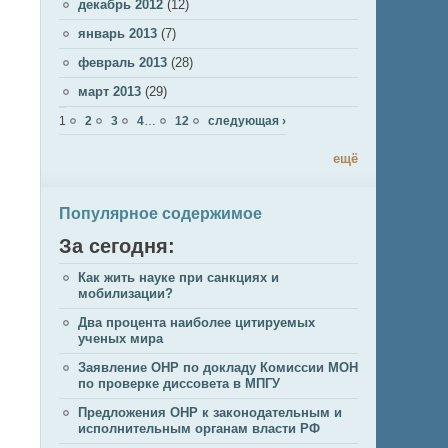
декабрь 2012
(12)
январь 2013
(7)
февраль 2013
(28)
март 2013
(29)
Страницы
1
2
3
4
…
12
следующая ›
ещё
Популярное содержимое
За сегодня:
Как жить науке при санкциях и
мобилизации?
Два процента наиболее цитируемых
ученых мира
Заявление ОНР по докладу Комиссии МОН
по проверке диссовета в МПГУ
Предложения ОНР к законодательным и
исполнительным органам власти РФ