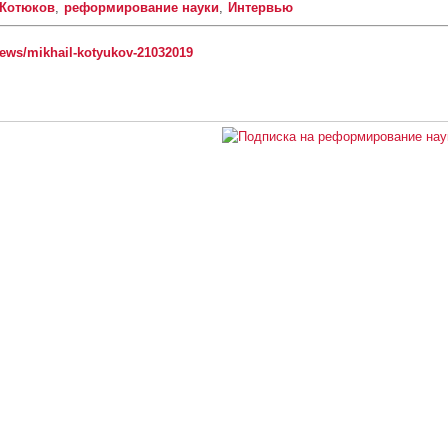
Котюков
реформирование науки
Интервью
/news/mikhail-kotyukov-21032019
Закрытая по периметру страна не сможет совершить научные прорывы