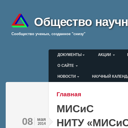
Общество научн
Cообщество ученых, созданное "снизу"
Главное меню
ДОКУМЕНТЫ
АКЦИИ
О САЙТЕ
НОВОСТИ
НАУЧНЫЙ КАЛЕНД
Меню пользователя
Главная
Вы здесь
МИСиС
08
мая
НИТУ «МИСиС
2014