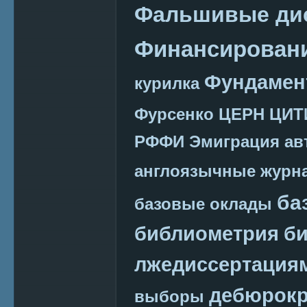
Фальшивые ди
Финансировани
Фундамен
курилка
Фурсенко
ЦЕРН
ЦИТ
РФФИ
Эмиграция
ав
англоязычные журн
ба
базовые оклады
библиометрия
би
лжедиссертация
дебюрокр
выборы