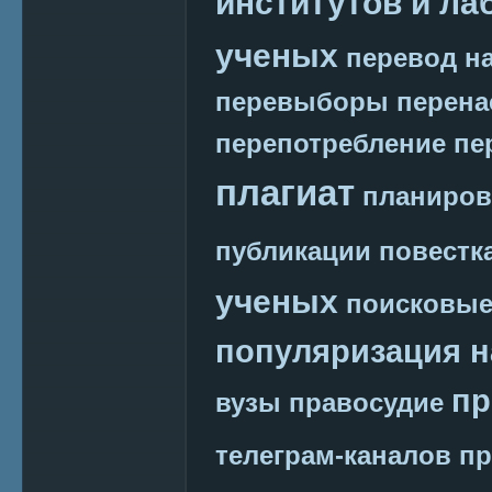
институтов и ла
ученых
перевод на
перевыборы
перена
перепотребление
пе
плагиат
планиров
публикации
повестк
ученых
поисковые
популяризация н
пр
вузы
правосудие
телеграм-каналов
пр