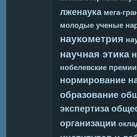
лженаука
мега-гра
молодые ученые
на
наукометрия
на
научная этика
н
нобелевские премии
нормирование на
образование
общ
экспертиза
обще
организации
окла