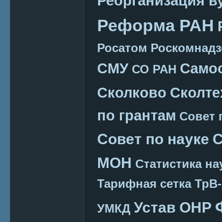
Реорганизация в
Реформа РАН
Росатом
Роскомнадз
СМУ
Само
СО РАН
Сколково
Сколте
по грантам
Совет 
Совет по науке
С
МОН
Статистика на
Тарифная сетка
ТрВ-
Устав ОНР
УМКД