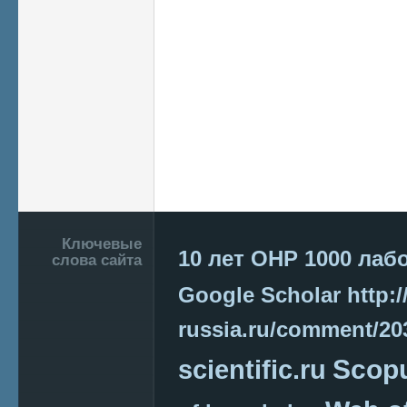
Подвал
Ключевые
10 лет ОНР
1000 лаб
слова сайта
Google Scholar
http:/
russia.ru/comment/2
Scop
scientific.ru