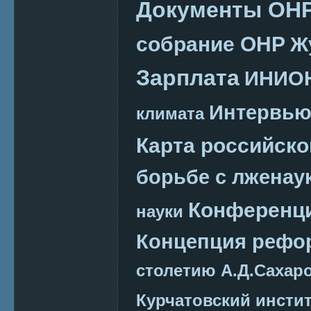
Документы ОН
собрание ОНР
Ж
Зарплата
ИНИО
Интервь
климата
Карта российско
борьбе с лженау
Конференц
науки
Концепция реф
столетию А.Д.Сахар
Курчатовский инсти