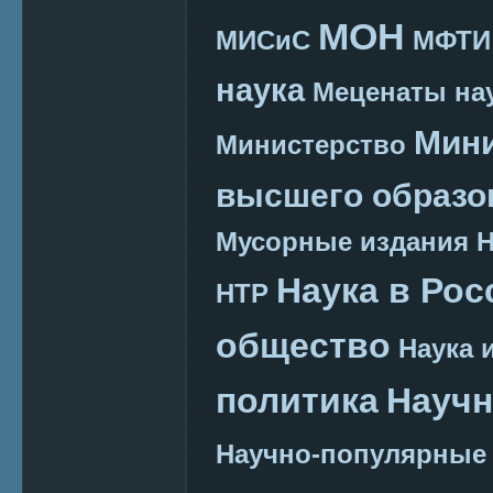
МОН
МИСиС
МФТИ
наука
Меценаты нау
Мини
Министерство
высшего образо
Мусорные издания
Наука в Рос
НТР
общество
Наука 
политика
Научн
Научно-популярные