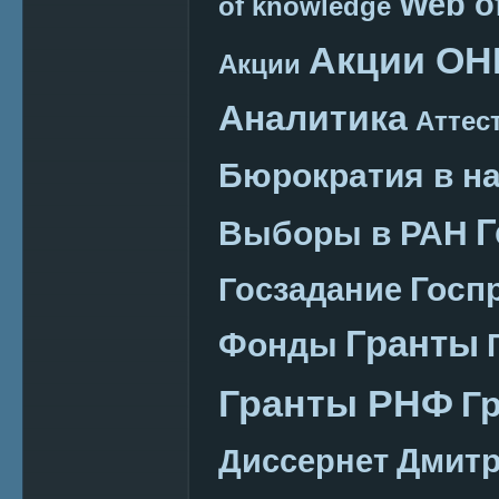
Web o
of knowledge
Акции ОН
Акции
Аналитика
Аттес
Бюрократия в н
Г
Выборы в РАН
Госп
Госзадание
Гранты
Фонды
Гранты РНФ
Г
Дмитр
Диссернет