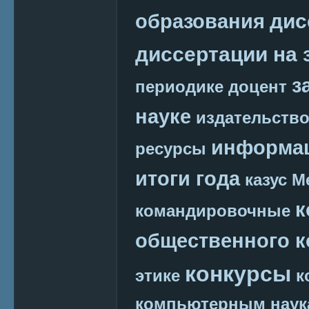
дис
образования
диссертации на 
з
периодике
доцент
науке
издательств
информац
ресурсы
итоги года
казус М
к
командировочные
общественного к
конкурсы
этике
к
компьютерным наук