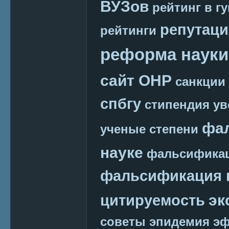
ВУЗов
рейтинг в г
репутаци
рейтинги
реформа науки
сайт ОНР
санкции
спбгу
стипендия
ув
фа
ученые степени
науке
фальсификац
фальсификация 
эк
цитируемость
советы
эпидемия
эф