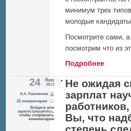
минимум трех типов
молодые кандидаты,
Посмотрите сами, а
посмотрим что из эт
о Большое инт
Подробнее
ОбрНауки), Се
МОН и другое..
24
Янв
Не ожидая с
2013
зарплат на
И.А. Пшеничнов
22 комментария
работников,
Войдите
или
зарегистрируйтесь
,
Вы, что над
чтобы отправлять
комментарии
степень сле