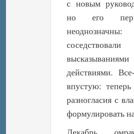
с новым руково
но его пер
неоднозначны
соседствовал
высказываниям
действиями. Все
впустую: тепер
разногласия с вл
формулировать н
Декабрь омра