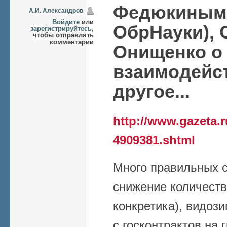
Федюкиным 
А.И. Александров
Войдите
или
ОбрНауки), 
зарегистрируйтесь
,
чтобы отправлять
комментарии
Онищенко о
взаимодейс
другое...
http://www.gazeta.r
4909381.shtml
Много правильных с
снижение количеств
конкретика), видоз
с госконтрактов на 