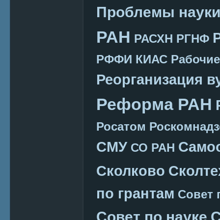
Проблемы наук
РАН
РАСХН
РГНФ
РФФИ КИАС
Рабочие
Реорганизация в
Реформа РАН
Росатом
Роскомнадз
СМУ
Само
СО РАН
Сколково
Сколте
по грантам
Совет 
Совет по науке
С