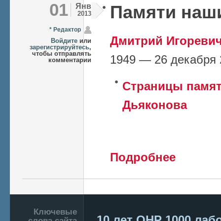
01
Янв
Памяти наши
2013
* Редактор
Дмитрий Игореви
Войдите
или
зарегистрируйтесь
,
чтобы отправлять
1949 — 26 декабря 
комментарии
Страницы памят
Дьяконова
о Памяти наши
Подробнее
Подвал
Ключевые
10 лет ОНР
1000 лаб
слова сайта