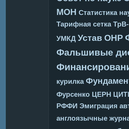
МОН
Статистика на
Тарифная сетка
ТрВ-
Устав ОНР
УМКД
Фальшивые ди
Финансировани
Фундамен
курилка
Фурсенко
ЦЕРН
ЦИТ
РФФИ
Эмиграция
ав
англоязычные журн