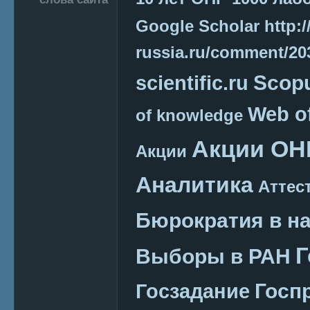
Google Scholar
http:/
russia.ru/comment/2
Scop
scientific.ru
Web o
of knowledge
Акции ОН
Акции
Аналитика
Аттес
Бюрократия в н
Г
Выборы в РАН
Госп
Госзадание