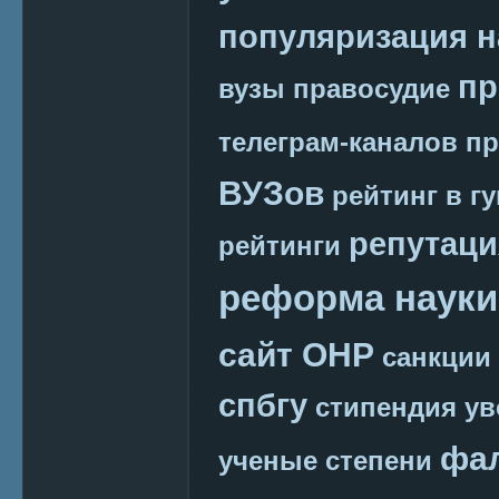
популяризация н
пр
вузы
правосудие
телеграм-каналов
пр
ВУЗов
рейтинг в г
репутаци
рейтинги
реформа науки
сайт ОНР
санкции
спбгу
стипендия
ув
фа
ученые степени