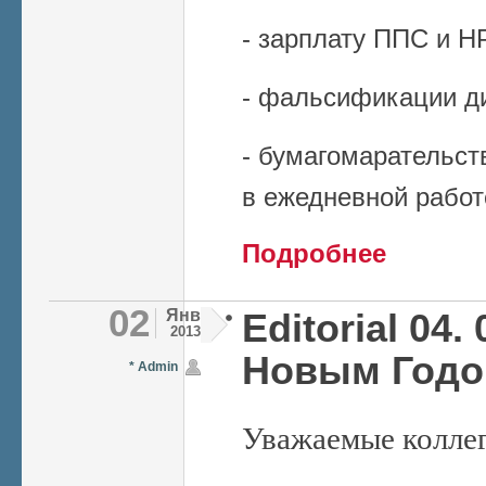
- зарплату ППС и Н
- фальсификации ди
- бумагомарательст
в ежедневной работ
о Ежегодное с
Подробнее
02
Янв
Editorial 04. 
2013
Новым Годо
* Admin
Уважаемые коллег