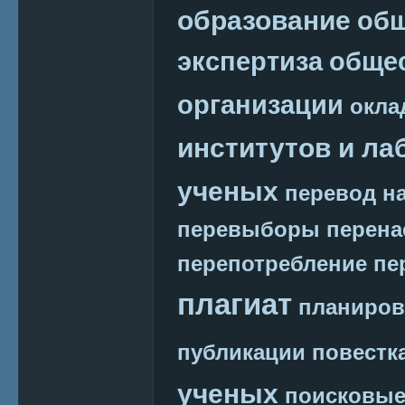
образование
общ
экспертиза
обще
организации
окла
институтов и ла
ученых
перевод на
перевыборы
перена
перепотребление
пе
плагиат
планиров
публикации
повестк
ученых
поисковые