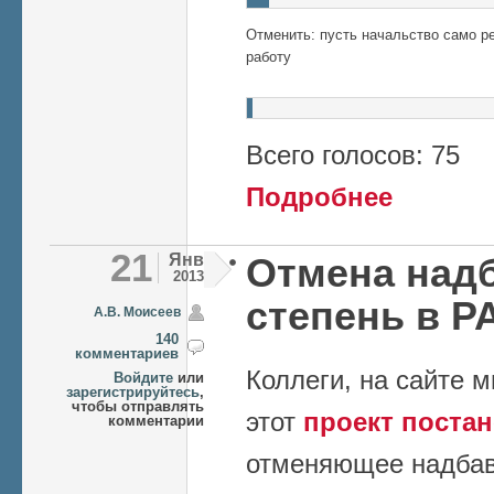
Отменить: пусть начальство само р
работу
Всего голосов: 75
о Не ожидая ск
Подробнее
согласны ли Вы
21
Янв
Отмена надб
2013
степень в Р
А.В. Моисеев
140
комментариев
Коллеги, на сайте 
Войдите
или
зарегистрируйтесь
,
чтобы отправлять
этот
проект поста
комментарии
отменяющее надбавк