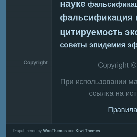
науке
фальсификац
фальсификация 
эк
цитируемость
советы
эпидемия
эф
Copyright
Copyright 
При использовании м
ссылка на ист
Правила
Drupal theme by
WooThemes
and
Kiwi Themes