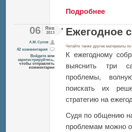
о РФФИ возвра
Подробнее
2012 г. гранто
06
Янв
Ежегодное 
2013
А.М. Сухов
Читайте также другие материалы по
42 комментария
К ежегодному соб
Войдите
или
зарегистрируйтесь
,
чтобы отправлять
выяснить три с
комментарии
проблемы, волн
поискать их реше
стратегию на ежего
Судя по общению на
проблемам можно о