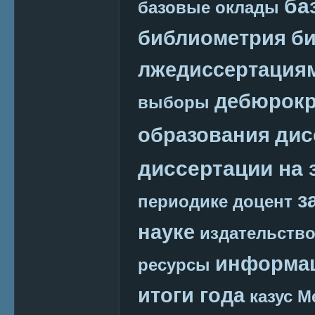
ба
базовые оклады
библиометрия
би
лжедиссертация
дебюрокр
выборы
дис
образования
диссертации на 
з
периодике
доцент
науке
издательств
информац
ресурсы
итоги года
казус М