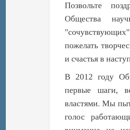
Позвольте позд
Общества нау
"сочувствующи
пожелать творчес
и счастья в насту
В 2012 году Об
первые шаги, в
властями. Мы пыт
голос работающ
внимание на на