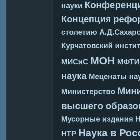
Конференц
науки
Концепция реф
столетию А.Д.Сахар
Курчатовский инсти
МОН
МИСиС
МФТИ
наука
Меценаты нау
Мини
Министерство
высшего образо
Мусорные издания
Наука в Рос
НТР