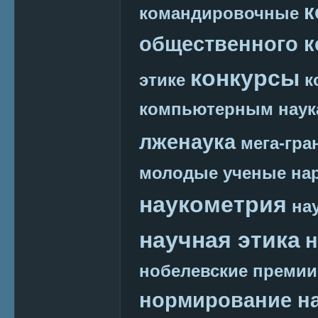
к
командировочные
общественного к
конкурсы
этике
к
компьютерным наук
лженаука
мега-гра
молодые ученые
на
наукометрия
на
научная этика
н
нобелевские премии
нормирование на