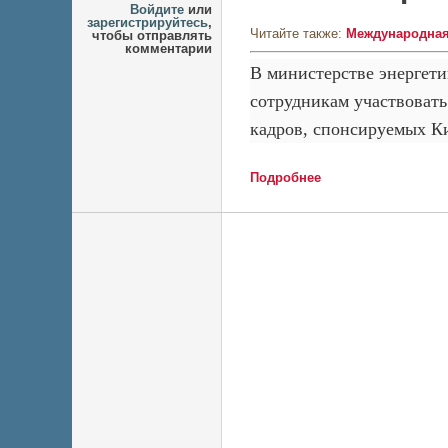
Войдите
или
зарегистрируйтесь
,
Читайте также:
Международная
чтобы отправлять
комментарии
В министерстве энергет
сотрудникам участвовать
кадров, спонсируемых К
Подробнее
о WSJ: В США учены