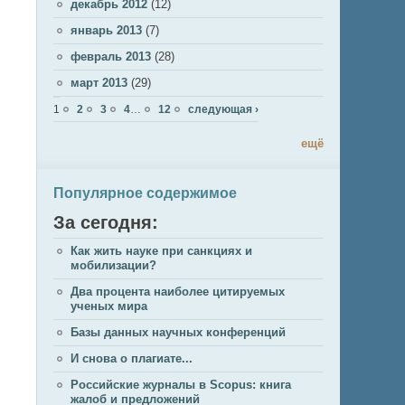
декабрь 2012
(12)
январь 2013
(7)
февраль 2013
(28)
март 2013
(29)
Страницы
1
2
3
4
…
12
следующая ›
ещё
Популярное содержимое
За сегодня:
Как жить науке при санкциях и
мобилизации?
Два процента наиболее цитируемых
ученых мира
Базы данных научных конференций
И снова о плагиате...
Российские журналы в Scopus: книга
жалоб и предложений