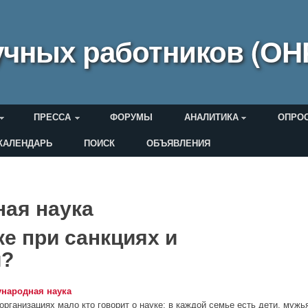
чных работников (ОН
ПРЕССА
ФОРУМЫ
АНАЛИТИКА
ОПРО
КАЛЕНДАРЬ
ПОИСК
ОБЪЯВЛЕНИЯ
еля
ая наука
ке при санкциях и
и?
народная наука
 организациях мало кто говорит о науке: в каждой семье есть дети, мужь