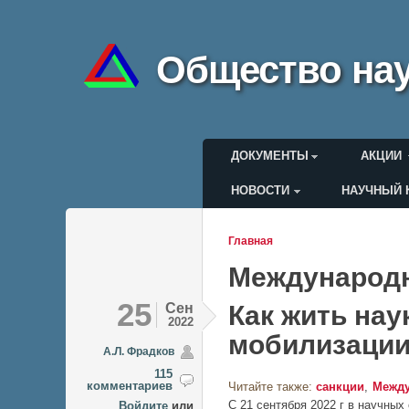
Общество нау
Главное меню
ДОКУМЕНТЫ
АКЦИИ
НОВОСТИ
НАУЧНЫЙ 
Меню пользоват
Главная
Вы здесь
Международн
25
Сен
Как жить нау
2022
мобилизаци
А.Л. Фрадков
115
комментариев
Читайте также:
санкции
Между
С 21 сентября 2022 г в научных
Войдите
или