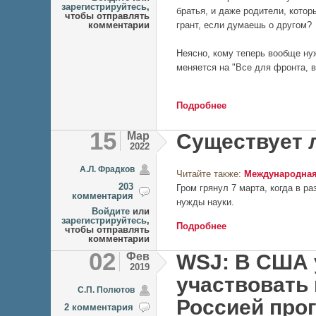
зарегистрируйтесь
,
братья, и даже родители, котор
чтобы отправлять
комментарии
грант, если думаешь о другом?
Неясно, кому теперь вообще ну
меняется на "Все для фронта, в
Подробнее
о Как жить науке пр
15
Мар
Существует 
2022
А.Л. Фрадков
Читайте также:
Международная
203
Гром грянул 7 марта, когда в р
комментария
нужды науки.
Войдите
или
зарегистрируйтесь
,
Подробнее
о Существует ли су
чтобы отправлять
комментарии
02
Фев
WSJ: В США 
2019
участвовать
C.П. Полютов
Россией про
2 комментария