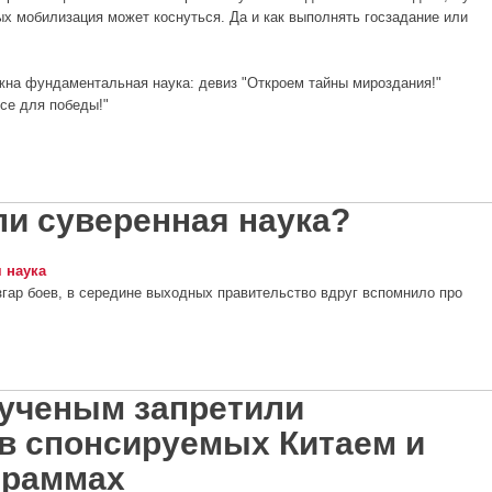
ых мобилизация может коснуться. Да и как выполнять госзадание или
жна фундаментальная наука: девиз "Откроем тайны мироздания!"
се для победы!"
и санкциях и мобилизации?
ли суверенная наука?
 наука
азгар боев, в середине выходных правительство вдруг вспомнило про
веренная наука?
ученым запретили
 в спонсируемых Китаем и
граммах