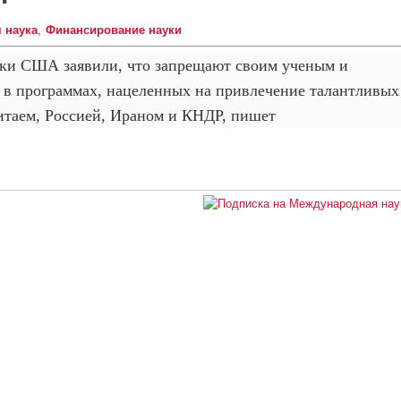
 наука
Финансирование науки
ики США заявили, что запрещают своим ученым и
 в программах, нацеленных на привлечение талантливых
итаем, Россией, Ираном и КНДР, пишет
м запретили участвовать в спонсируемых Китаем и Россией программа