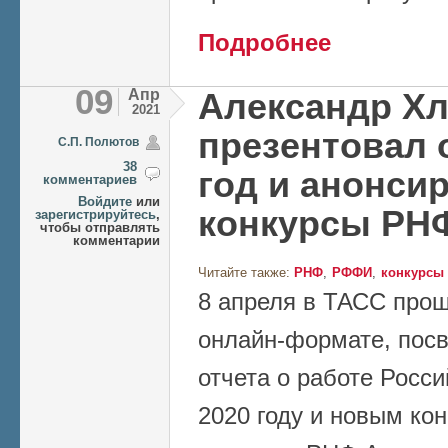
о Позиция эксперт
Подробнее
публикаций
09
Апр
Александр Х
2021
презентовал о
C.П. Полютов
38
год и анонси
комментариев
Войдите
или
конкурсы РН
зарегистрируйтесь
,
чтобы отправлять
комментарии
Читайте также:
РНФ
РФФИ
конкурсы
8 апреля в ТАСС про
онлайн-формате, пос
отчета о работе Росси
2020 году и новым ко