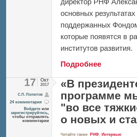
директор РНФ Алекса
основных результатах
поддержанных Фондом
которые появятся в р
институтов развития.
о Александр Хлуно
Подробнее
анонсировал новы
17
Окт
«В президент
2017
программе м
C.П. Полютов
24 комментария
"во все тяжки
Войдите
или
зарегистрируйтесь
,
о новых и ст
чтобы отправлять
комментарии
Читайте также:
РНФ
Интервью