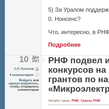
5) За Уралом поддерж
0. Нонсенс?
Что, интересно, в РН
о Гранты РНФ с И
Подробнее
10
Дек
РНФ подвел и
2023
конкурсов на
C.П. Полютов
4 комментария
грантов по н
Войдите
или
зарегистрируйтесь
,
«Микроэлект
чтобы отправлять
комментарии
Читайте также:
РНФ
Гранты РНФ