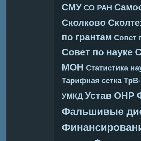
СМУ
Само
СО РАН
Сколково
Сколте
по грантам
Совет 
Совет по науке
С
МОН
Статистика на
Тарифная сетка
ТрВ-
Устав ОНР
УМКД
Фальшивые ди
Финансировани