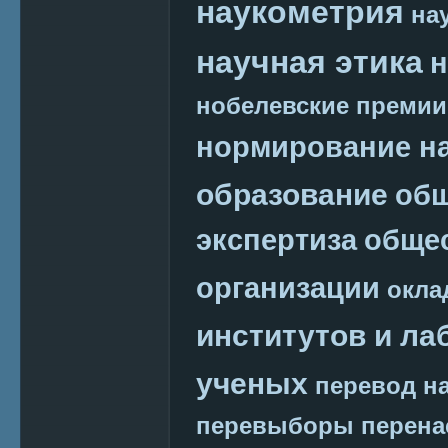
наукометрия
на
научная этика
н
нобелевские премии
нормирование на
образование
общ
экспертиза
обще
организации
окла
институтов и ла
ученых
перевод на
перевыборы
перена