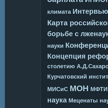
Интервь
климата
Карта российско
борьбе с лженау
Конференц
науки
Концепция реф
столетию А.Д.Сахар
Курчатовский инсти
МОН
МИСиС
МФТИ
наука
Меценаты нау