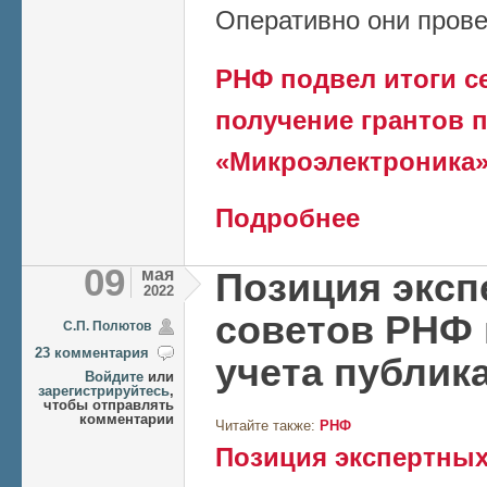
Оперативно они прове
РНФ подвел итоги с
получение грантов 
«Микроэлектроника
о РНФ подвел итог
Подробнее
направлению «Мик
09
мая
Позиция экс
2022
советов РНФ 
C.П. Полютов
23 комментария
учета публик
Войдите
или
зарегистрируйтесь
,
чтобы отправлять
комментарии
Читайте также:
РНФ
Позиция экспертных