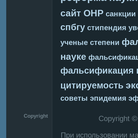
сайт ОНР
санкции
спбгу
стипендия
ув
фа
ученые степени
науке
фальсификац
фальсификация 
эк
цитируемость
советы
эпидемия
эф
Copyright
Copyright 
При использовании м