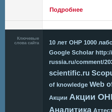
о Определены поб
Подробнее
проектов 2014 год
года
Страницы
Подвал
Ключевые
10 лет ОНР
1000 лаб
слова сайта
Google Scholar
http:/
russia.ru/comment/2
Scop
scientific.ru
Web o
of knowledge
Акции ОН
Акции
Аналитика
Аттес