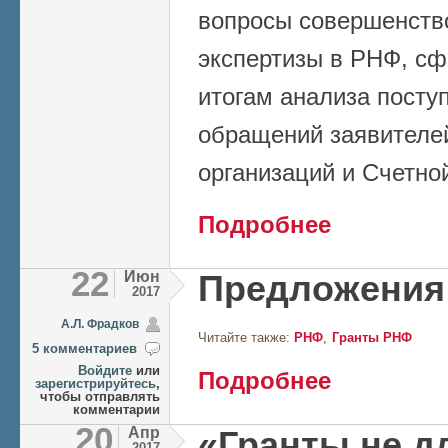
вопросы совершенств
экспертизы в РНФ, с
итогам анализа посту
обращений заявителе
организаций и Счетно
о Совершенствова
Подробнее
привлечением нау
22
Июн
Предложения
2017
А.Л. Фрадков
Читайте также:
РНФ
Гранты РНФ
5 комментариев
Войдите
или
о Предложения дл
Подробнее
зарегистрируйтесь
,
чтобы отправлять
комментарии
20
Апр
«Гранты не дл
2017