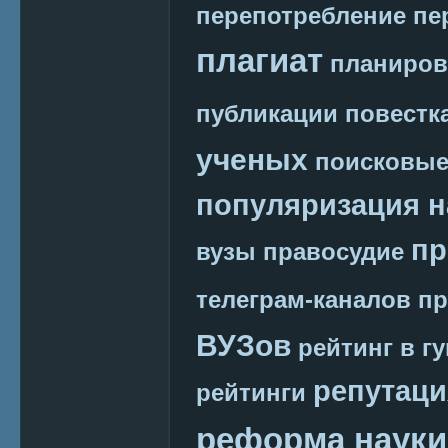
перепотребление
пе
плагиат
планиров
публикации
повестк
ученых
поисковые
популяризация н
пр
вузы
правосудие
телеграм-каналов
пр
ВУЗов
рейтинг в г
репутаци
рейтинги
реформа науки