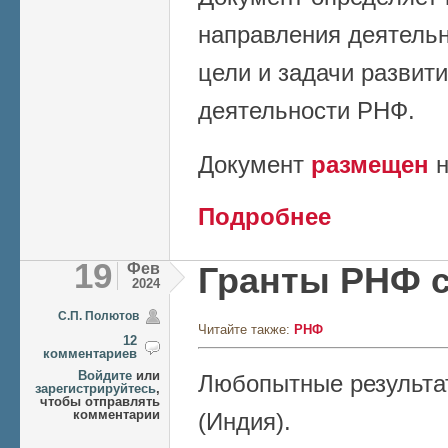
направления деятельн
цели и задачи развит
деятельности РНФ.
Документ
размещен
н
о Опубликована Ст
Подробнее
фонда на период д
19
Фев
Гранты РНФ 
2024
C.П. Полютов
Читайте также:
РНФ
12
комментариев
Войдите
или
Любопытные результа
зарегистрируйтесь
,
чтобы отправлять
комментарии
(Индия).