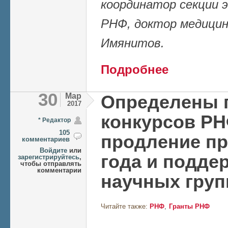
координатор секции 
РНФ, доктор медицин
Имянитов.
о «Гранты не для 
Подробнее
ученых»
30
Мар
Определены 
2017
конкурсов РН
* Редактор
105
продление пр
комментариев
Войдите
или
года и подде
зарегистрируйтесь
,
чтобы отправлять
комментарии
научных груп
Читайте также:
РНФ
Гранты РНФ