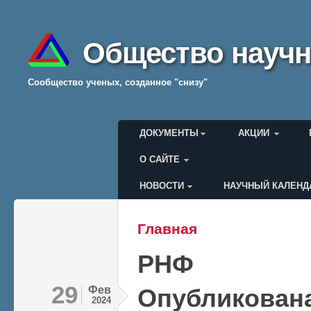
Общество научн
Cообщество ученых, созданное "снизу"
Главное меню
ДОКУМЕНТЫ
АКЦИИ
О САЙТЕ
НОВОСТИ
НАУЧНЫЙ КАЛЕНД
Меню пользователя
Главная
Вы здесь
РНФ
29
Фев
Опубликована
2024