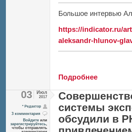
Большое интервью Ал
https://indicator.ru/ar
aleksandr-hlunov-glav
о «В президентско
Подробнее
глава РНФ о новых
03
Июл
Совершенств
2017
системы экс
* Редактор
3 комментария
обсудили в Р
Войдите
или
зарегистрируйтесь
,
привлечение
чтобы отправлять
комментарии