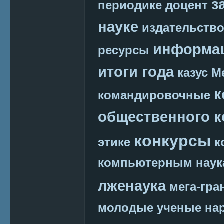
з
периодике
доцент
науке
издательств
информац
ресурсы
итоги года
казус М
к
командировочные
общественного к
конкурсы
этике
к
компьютерным наук
лженаука
мега-гра
молодые ученые
на