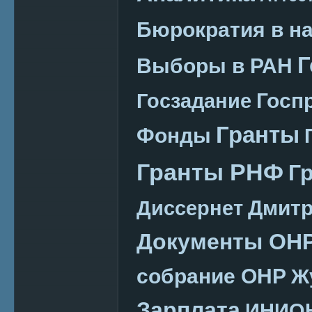
Бюрократия в н
Г
Выборы в РАН
Госп
Госзадание
Гранты
Фонды
Гранты РНФ
Г
Дмитр
Диссернет
Документы ОН
собрание ОНР
Ж
Зарплата
ИНИО