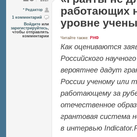
работающих 
* Редактор
1 комментарий
уровне учен
Войдите
или
зарегистрируйтесь
,
чтобы отправлять
комментарии
Читайте также:
РНФ
Как оцениваются зая
Российского научного
вероятнее дадут гр
России ученому или т
работающему за рубе
отечественное образ
грантовая система н
в интервью Indicator.