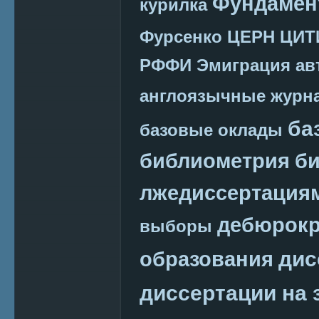
Фундамен
курилка
Фурсенко
ЦЕРН
ЦИТ
РФФИ
Эмиграция
ав
англоязычные журн
ба
базовые оклады
библиометрия
би
лжедиссертация
дебюрокр
выборы
дис
образования
диссертации на 