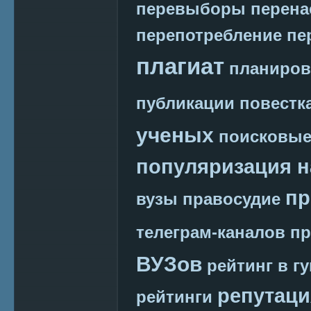
перевыборы
перена
перепотребление
пе
плагиат
планиров
публикации
повестк
ученых
поисковые
популяризация н
пр
вузы
правосудие
телеграм-каналов
пр
ВУЗов
рейтинг в г
репутаци
рейтинги