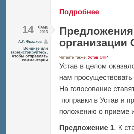
о Поправки к Уста
Подробнее
правила приема
14
Фев
Предложения 
2013
организации
А.Л. Фрадков
Войдите
или
зарегистрируйтесь
,
чтобы отправлять
Читайте также:
Устав ОНР
комментарии
Устав в целом оказал
нам просуществовать 
На голосование став
поправки в Устав и п
положению о приеме и
Предложение 1
. К ст