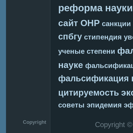
реформа науки
сайт ОНР
санкции
спбгу
стипендия
ув
фа
ученые степени
науке
фальсификац
фальсификация 
эк
цитируемость
советы
эпидемия
эф
Copyright
Copyright 