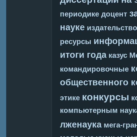
з
периодике
доцент
науке
издательств
информац
ресурсы
итоги года
казус М
к
командировочные
общественного к
конкурсы
этике
к
компьютерным наук
лженаука
мега-гра