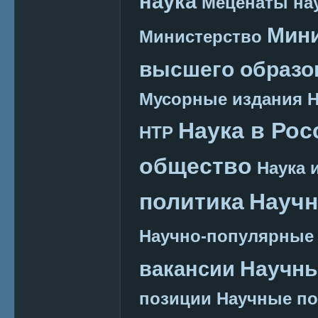
наука
Меценаты нау
Мини
Министерство
высшего образо
Мусорные издания
Наука в Рос
НТР
общество
Наука 
политика
Научн
Научно-популярные
Научн
вакансии
позиции
Научные п