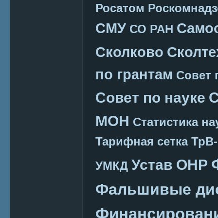
Росатом
Роскомнадз
СМУ
Само
СО РАН
Сколково
Сколте
по грантам
Совет 
Совет по науке
С
МОН
Статистика на
Тарифная сетка
ТрВ-
Устав ОНР
УМКД
Фальшивые ди
Финансировани