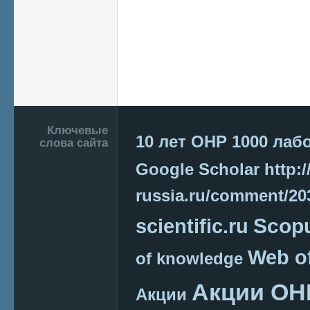
Подвал
Ключевые
10 лет ОНР
1000 лаб
слова сайта
Google Scholar
http:/
russia.ru/comment/2
Scop
scientific.ru
Web o
of knowledge
Акции ОН
Акции