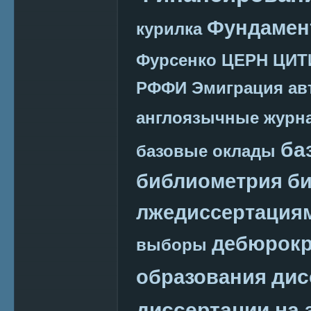
Фундамен
курилка
Фурсенко
ЦЕРН
ЦИТ
РФФИ
Эмиграция
ав
англоязычные журн
ба
базовые оклады
библиометрия
би
лжедиссертация
дебюрокр
выборы
дис
образования
диссертации на 