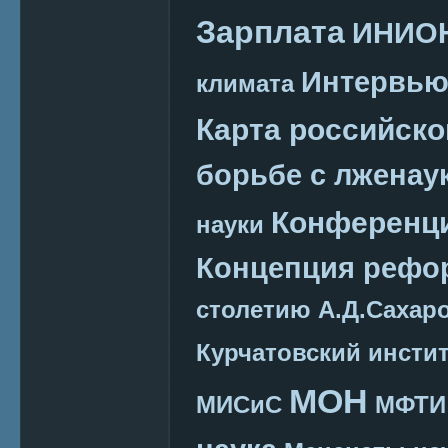
Зарплата
ИНИО
Интервь
климата
Карта российско
борьбе с лженау
Конференц
науки
Концепция реф
столетию А.Д.Сахар
Курчатовский инсти
МОН
МИСиС
МФТИ