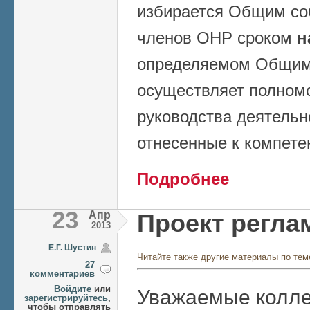
избирается Общим со
членов ОНР сроком
н
определяемом Общим
осуществляет полном
руководства деятельн
отнесенные к компете
о Предложения по 
Подробнее
23
Апр
Проект регла
2013
Е.Г. Шустин
Читайте также другие материалы по тем
27
комментариев
Войдите
или
Уважаемые колле
зарегистрируйтесь
,
чтобы отправлять