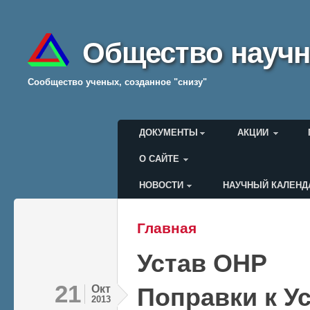
Общество научн
Cообщество ученых, созданное "снизу"
Главное меню
ДОКУМЕНТЫ
АКЦИИ
О САЙТЕ
НОВОСТИ
НАУЧНЫЙ КАЛЕНД
Меню пользователя
Главная
Вы здесь
Устав ОНР
21
Окт
Поправки к У
2013