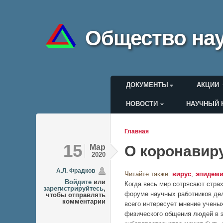
Общество нау
Главное меню
ДОКУМЕНТЫ
АКЦИИ
НОВОСТИ
НАУЧНЫЙ 
Меню пользоват
Главная
Вы здесь
15
Мар
О коронавир
2020
А.Л. Фрадков
Читайте также:
вирус
эпидем
Войдите
или
Когда весь мир сотрясают стра
зарегистрируйтесь
,
форуме научных работников дел
чтобы отправлять
комментарии
всего интересует мнение ученых
физического общения людей в э