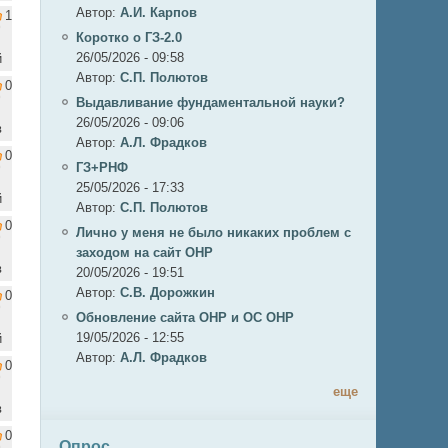
Автор:
А.И. Карпов
1
Коротко о ГЗ-2.0
26/05/2026 - 09:58
й
Автор:
C.П. Полютов
0
Выдавливание фундаментальной науки?
26/05/2026 - 09:06
в
Автор:
А.Л. Фрадков
0
ГЗ+РНФ
25/05/2026 - 17:33
й
Автор:
C.П. Полютов
0
Лично у меня не было никаких проблем с
заходом на сайт ОНР
в
20/05/2026 - 19:51
Автор:
С.В. Дорожкин
0
Обновление сайта ОНР и ОС ОНР
19/05/2026 - 12:55
й
Автор:
А.Л. Фрадков
0
еще
в
0
Опрос