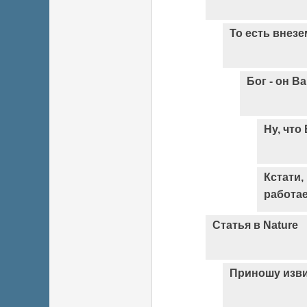
То есть внез
Бог - он В
Ну, что 
Кстати,
работа
Статья в Nature
Приношу изв