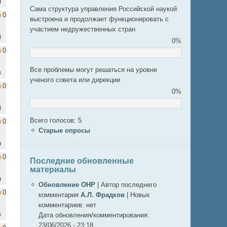
н
Сама структура управления Российской наукой
0
выстроена и продолжает функционировать с
участием недружественных стран
й
0%
0
Все проблемы могут решаться на уровне
в
ученого совета или дирекции
0
0%
й
Всего голосов: 5
0
Старые опросы
н
0
Последние обновленные
материалы
н
Обновление ОНР
|
Автор последнего
0
комментария
А.Л. Фрадков
|
Новых
комментариев:
нет
в
Дата обновления/комментирования:
23/06/2026 - 23:18