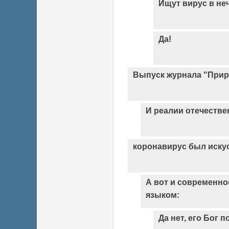
Ищут вирус в не
Да!
Выпуск журнала "Прир
И реалии отечествен
коронавирус был искус
А вот и современн
языком:
Да нет, его Бог п