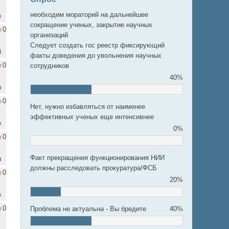
необходим мораторий на дальнейшее
в
сокращение ученых, закрытие научных
0
организаций
Следует создать гос реестр фиксирующий
й
факты доведения до увольнения научных
0
сотрудников
40%
н
0
Нет, нужно избавляться от наименее
эффективных ученых еще интенсивнее
в
0%
0
Факт прекращения функционирования НИИ
н
должны расследовать прокуратура/ФСБ
0
20%
в
0
Проблема не актуальна - Вы бредите
40%