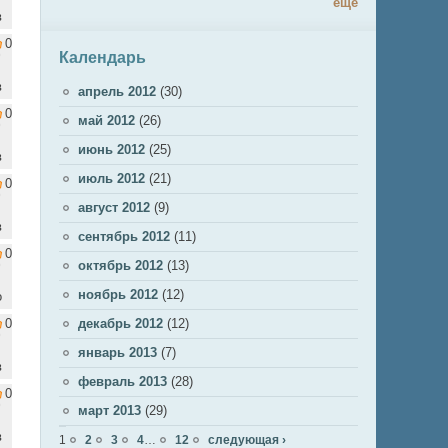
ещё
в
0
Календарь
в
апрель 2012
(30)
0
май 2012
(26)
июнь 2012
(25)
в
июль 2012
(21)
0
август 2012
(9)
в
сентябрь 2012
(11)
0
октябрь 2012
(13)
ноябрь 2012
(12)
о
0
декабрь 2012
(12)
январь 2013
(7)
в
февраль 2013
(28)
0
март 2013
(29)
Страницы
в
1
2
3
4
…
12
следующая ›