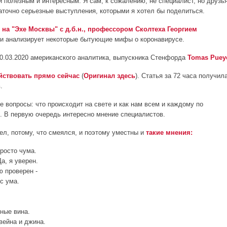
и полезным и интересным. Я сам, к сожалению, не специалист, но друзь
аточно серьезные выступления, которыми я хотел бы поделиться.
0 на "Эхе Москвы" с д.б.н., профессором Сколтеха Георгием
ски анализирует некоторые бытующие мифы о коронавирусе.
 10.03.2020 американского аналитика, выпускника Стенфорда
Tomas Puey
йствовать прямо сейчас
(
Оригинал здесь
). Статья за 72 часа получил
.
 вопросы: что происходит на свете и как нам всем и каждому по
. В первую очередь интересно мнение специалистов.
ел, потому, что смеялся, и поэтому уместны и
такие мнения:
просто чума.
а, я уверен.
ю проверен -
с ума.
еные вина.
вейна и джина.