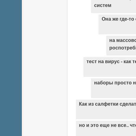
систем
Она же где-то
на массов
роспотребн
тест на вирус - как
наборы просто н
Как из салфетки сдела
но и это еще не все.. ч