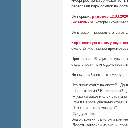
киберпространстве может быть 
переслали пару ссылок на дост
Во-первых,
разговор 12.03.202
Базыкиным
, который критиче
Во-вторых - перевод статьи от
Коронавирус: почему надо де
около 27 миллионов просмотров
Приглашаю обсудить актуальные
отдельности нужно действовать
Не надо забывать, что мир уцел
Что происходит на свете? - Да 
- Просто чума? Вы уверены? - Д
-Я уже слышал и слух этот мно
мы и Европа уверенно сходим 
-Что же из этого следует?
-Следует пить!
Водку, коньяк, самогон и крепл
Делать коктейли из виски, порт