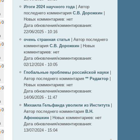
0
Итоги 2024 научного года
|
Автор
последнего комментария
С.В. Дорожкин
|
в
Новых комментариев:
нет
0
Дата обновления/комментирования:
22/06/2025 - 10:16
н
очень странная статья
|
Автор последнего
0
комментария
С.В. Дорожкин
|
Новых
комментариев:
нет
в
Дата обновления/комментирования:
02/12/2024 - 10:05
0
Глобальные проблемы российской науки
|
Автор последнего комментария
** Редактор
|
в
Новых комментариев:
нет
0
Дата обновления/комментирования:
14/06/2026 - 11:47
н
Михаила Гельфанда уволили из Института
|
0
Автор последнего комментария
В.Н.
Афонюшкин
|
Новых комментариев:
нет
н
Дата обновления/комментирования:
13/07/2024 - 15:04
0