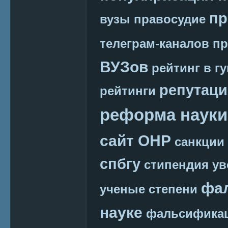
пр
вузы
правосудие
телеграм-каналов
пр
ВУЗов
рейтинг в г
репутаци
рейтинги
реформа науки
сайт ОНР
санкции
спбгу
стипендия
ув
фа
ученые степени
науке
фальсификац