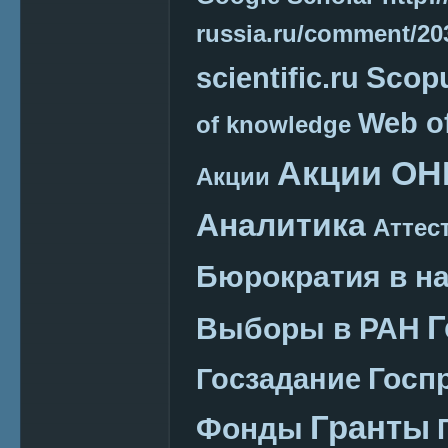
russia.ru/comment/2
Scop
scientific.ru
Web o
of knowledge
Акции ОН
Акции
Аналитика
Аттес
Бюрократия в н
Г
Выборы в РАН
Госп
Госзадание
Гранты
Фонды