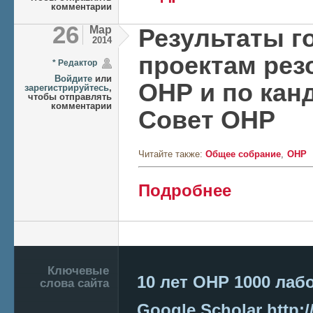
комментарии
26
Мар
Результаты г
2014
проектам ре
* Редактор
Войдите
или
ОНР и по кан
зарегистрируйтесь
,
чтобы отправлять
комментарии
Совет ОНР
Читайте также:
Общее собрание
ОНР
о Результаты голо
Подробнее
кандидатам в Сов
Страницы
Подвал
Ключевые
10 лет ОНР
1000 лаб
слова сайта
Google Scholar
http:/