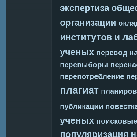
экспертиза
обще
организации
окла
институтов и ла
ученых
перевод на
перевыборы
перена
перепотребление
пе
плагиат
планиров
публикации
повестк
ученых
поисковые
популяризация н