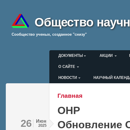
Общество научн
Cообщество ученых, созданное "снизу"
Главное меню
ДОКУМЕНТЫ
АКЦИИ
О САЙТЕ
НОВОСТИ
НАУЧНЫЙ КАЛЕНД
Меню пользователя
Главная
Вы здесь
ОНР
26
Июн
Обновление 
2025