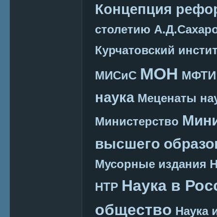
Концепция реф
столетию А.Д.Сахар
Курчатовский инсти
МОН
МИСиС
МФТИ
наука
Меценаты нау
Мини
Министерство
высшего образо
Мусорные издания
Наука в Рос
НТР
общество
Наука 