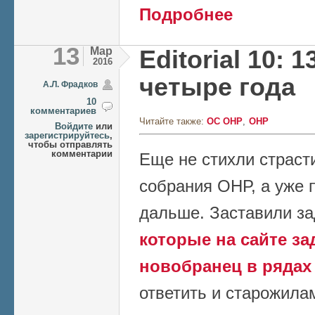
о Семинар "Актуал
Подробнее
РАН, 29 февраля 2
13
Мар
Editorial 10: 1
2016
четыре года
А.Л. Фрадков
10
комментариев
Читайте также:
ОС ОНР
ОНР
Войдите
или
зарегистрируйтесь
,
чтобы отправлять
комментарии
Еще не стихли страст
собрания ОНР, а уже 
дальше. Заставили за
которые на сайте з
новобранец в рядах
ответить и старожила