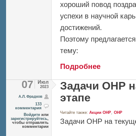
хороший повод поздра
успехи в научной кар
достижений.
Поэтому предлагается
тему:
о НАУЧНЫЕ ДОС
Подробнее
07
Июл
Задачи ОНР н
2023
этапе
А.Л. Фрадков
133
комментария
Читайте также:
Акции ОНР
ОНР
Войдите
или
зарегистрируйтесь
,
Задачи ОНР на текущ
чтобы отправлять
комментарии