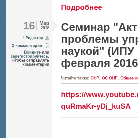
о Юбилей ОНР: 10 
Подробнее
16
Мар
Семинар "Ак
2016
проблемы уп
* Редактор
2 комментария
наукой" (ИПУ 
Войдите
или
зарегистрируйтесь
,
февраля 2016
чтобы отправлять
комментарии
Читайте также:
ОНР
ОС ОНР
Общее с
https://www.youtube
quRmaKr-yDj_kuSA