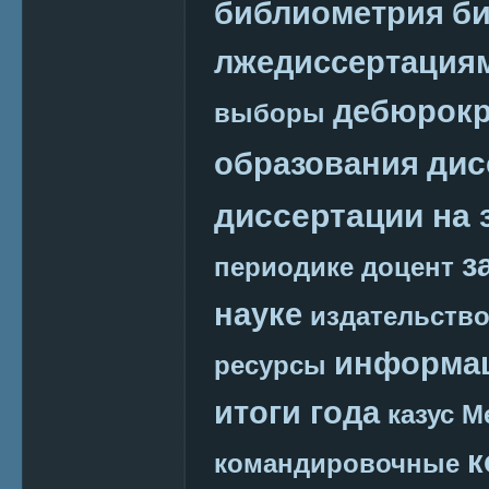
библиометрия
би
лжедиссертация
дебюрокр
выборы
дис
образования
диссертации на 
з
периодике
доцент
науке
издательств
информац
ресурсы
итоги года
казус М
к
командировочные