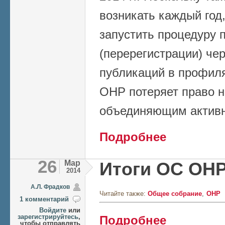
возникать каждый год
запустить процедуру 
(перерегистрации) че
публикаций в профиля
ОНР потеряет право 
объединяющим активн
о Дискуссия: как 
Подробнее
26
Мар
Итоги ОС ОН
2014
А.Л. Фрадков
Читайте также:
Общее собрание
ОНР
1 комментарий
Войдите
или
о Итоги ОС ОНР
зарегистрируйтесь
,
Подробнее
чтобы отправлять