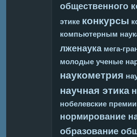
общественного к
конкурсы
этике
к
компьютерным наук
лженаука
мега-гра
молодые ученые
на
наукометрия
на
научная этика
н
нобелевские премии
нормирование на
образование
общ