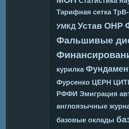
Статистика на
Тарифная сетка
ТрВ-
Устав ОНР
УМКД
Фальшивые ди
Финансировани
Фундамен
курилка
Фурсенко
ЦЕРН
ЦИТ
РФФИ
Эмиграция
ав
англоязычные журн
ба
базовые оклады