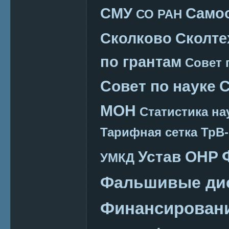
СМУ
Само
СО РАН
Сколково
Сколте
по грантам
Совет 
Совет по науке
С
МОН
Статистика на
Тарифная сетка
ТрВ-
Устав ОНР
УМКД
Фальшивые ди
Финансировани