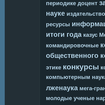
з
периодике
доцент
науке
издательств
информац
ресурсы
итоги года
казус М
к
командировочные
общественного к
конкурсы
этике
к
компьютерным наук
лженаука
мега-гра
молодые ученые
на