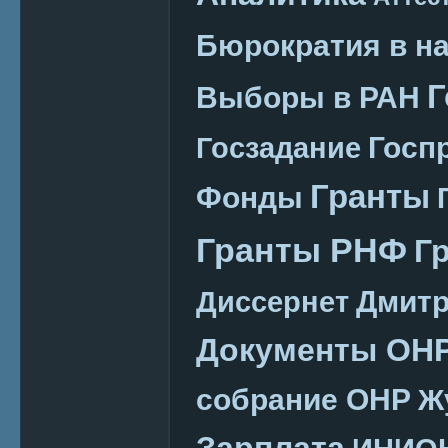
Бюрократия в н
Г
Выборы в РАН
Госп
Госзадание
Гранты
Фонды
Гранты РНФ
Г
Дмитр
Диссернет
Документы ОН
собрание ОНР
Ж
Зарплата