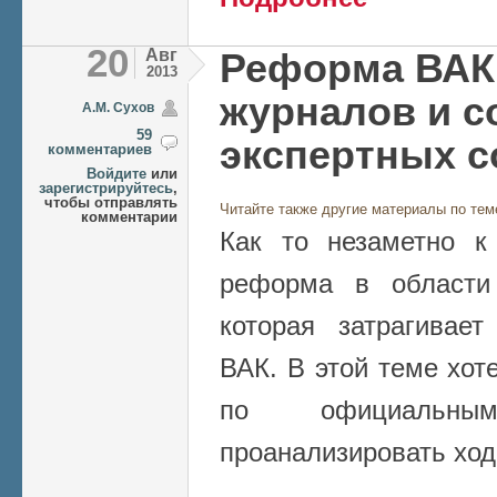
советов ВАК
20
Авг
Реформа ВАК 
2013
журналов и с
А.М. Сухов
59
экспертных с
комментариев
Войдите
или
зарегистрируйтесь
,
чтобы отправлять
Читайте также другие материалы по тем
комментарии
Как то незаметно к
реформа в области
которая затрагивае
ВАК. В этой теме хот
по официальн
проанализировать хо