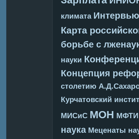
ИНИО
Интервь
климата
Карта российско
борьбе с лженау
Конференц
науки
Концепция реф
столетию А.Д.Сахар
Курчатовский инсти
МОН
МИСиС
МФТИ
наука
Меценаты нау