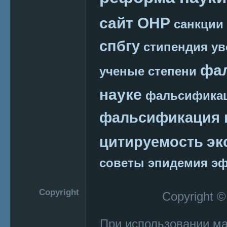
сайт ОНР
санкции
спбгу
стипендия
ув
фа
ученые степени
науке
фальсификац
фальсификация 
эк
цитируемость
советы
эпидемия
эф
Copyright
Copyright 
При использовании м