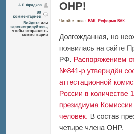
ОНР!
А.Л. Фрадков
90
комментариев
Читайте также:
ВАК
Реформа ВАК
Войдите
или
зарегистрируйтесь
,
чтобы отправлять
комментарии
Долгожданная, но нео
появилась на сайте П
РФ.
Распоряжением от
№841-р у
тверждён со
аттестационной комис
России в количестве 
президиума Комиссии 
человек.
В состав пр
четыре члена ОНР.