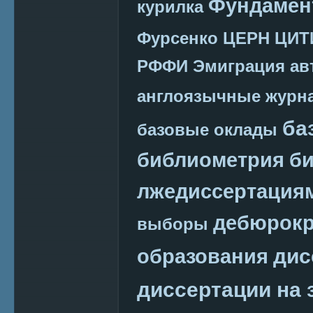
Фундамен
курилка
Фурсенко
ЦЕРН
ЦИТ
РФФИ
Эмиграция
ав
англоязычные журн
ба
базовые оклады
библиометрия
би
лжедиссертация
дебюрокр
выборы
дис
образования
диссертации на 