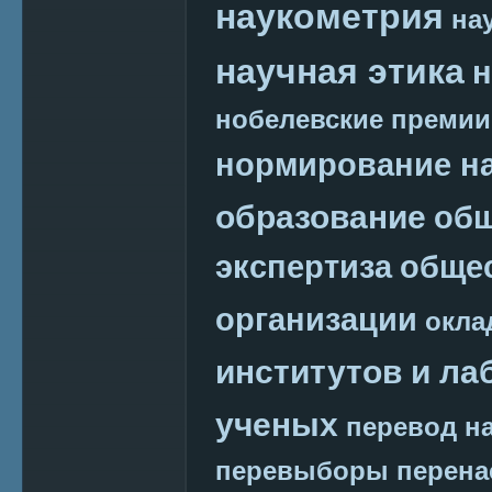
наукометрия
на
научная этика
н
нобелевские премии
нормирование на
образование
общ
экспертиза
обще
организации
окла
институтов и ла
ученых
перевод на
перевыборы
перена