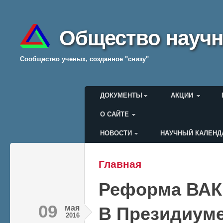
Общество научн
Cообщество ученых, созданное "снизу"
Главное меню
ДОКУМЕНТЫ
АКЦИИ
О САЙТЕ
НОВОСТИ
НАУЧНЫЙ КАЛЕНД
Меню пользователя
Главная
Вы здесь
Реформа ВАК
09
мая
В Президиуме
2016