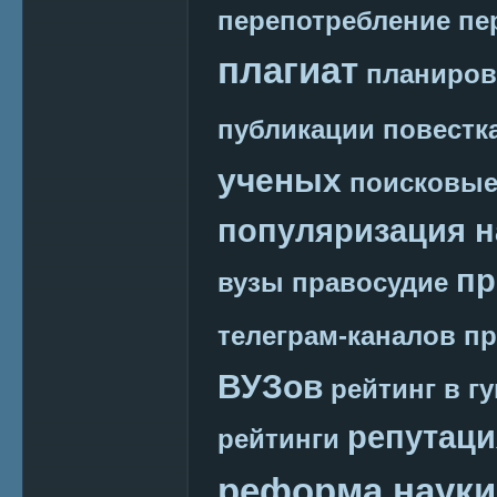
перепотребление
пе
плагиат
планиров
публикации
повестк
ученых
поисковые
популяризация н
пр
вузы
правосудие
телеграм-каналов
пр
ВУЗов
рейтинг в г
репутаци
рейтинги
реформа науки