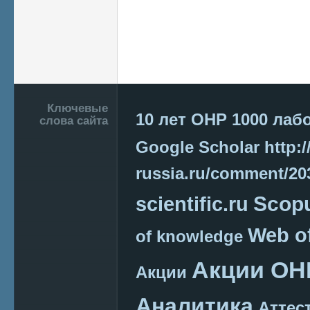
Подвал
Ключевые
10 лет ОНР
1000 лаб
слова сайта
Google Scholar
http:/
russia.ru/comment/2
Scop
scientific.ru
Web o
of knowledge
Акции ОН
Акции
Аналитика
Аттес