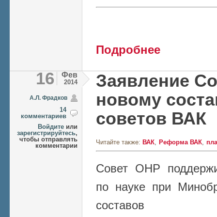
о В Президиуме ВА
Подробнее
16
Фев
Заявление Со
2014
новому соста
А.Л. Фрадков
14
советов ВАК
комментариев
Войдите
или
зарегистрируйтесь
,
чтобы отправлять
Читайте также:
ВАК
Реформа ВАК
пла
комментарии
Совет ОНР поддержи
по науке при Миноб
составов