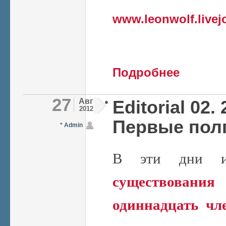
www.leonwolf.livej
о Выборы в Ко
Подробнее
27
Авг
Editorial 02. 
2012
Первые пол
* Admin
В эти дни ис
существования
одиннадцать чл