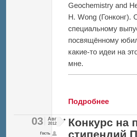
Geochemistry and H
H. Wong (Гонконг). 
специальному выпу
посвящённому юбил
какие-то идеи на эт
мне.
о 150-летие В.
Подробнее
03
Авг
Конкурс на 
2012
стипендий 
Гость