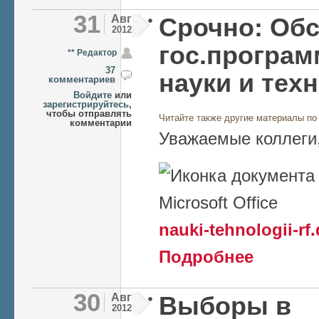
31
Авг
Срочно: Об
2012
гос.програм
** Редактор
37
науки и тех
комментариев
Войдите
или
зарегистрируйтесь
,
чтобы отправлять
Читайте также другие материалы по
комментарии
Уважаемые коллеги
nauki-tehnologii-rf
о Срочно: Обс
Подробнее
технологий в 
30
Авг
Выборы в
2012