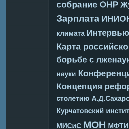
собрание ОНР
Ж
Зарплата
ИНИО
Интервь
климата
Карта российско
борьбе с лженау
Конференц
науки
Концепция реф
столетию А.Д.Сахар
Курчатовский инсти
МОН
МИСиС
МФТИ