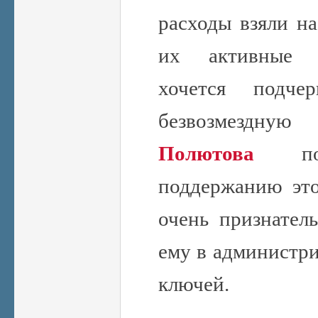
расходы взяли на
их активные 
хочется подч
безвозмезд
Полютова
по 
поддержанию это
очень признател
ему в администри
ключей.