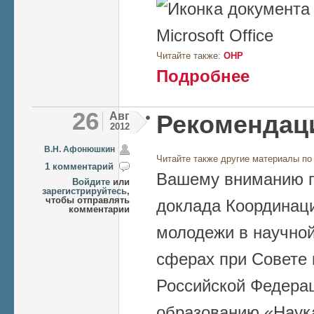
Читайте также:
ОНР
о Editorial 02
Подробнее
26
Авг
Рекомендaц
2012
В.Н. Афонюшкин
Читайте также другие материалы по
1 комментарий
Вашему вниманию п
Войдите
или
зарегистрируйтесь
,
чтобы отправлять
доклада Координаци
комментарии
молодежи в научной
сферах при Совете 
Российской Федерац
образованию «Наука