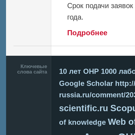
Срок подачи заявок 
года.
о Конкурс на 
Подробнее
Федерации
Подвал
Ключевые
10 лет ОНР
1000 лаб
слова сайта
Google Scholar
http:/
russia.ru/comment/2
Scop
scientific.ru
Web o
of knowledge