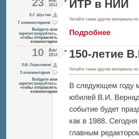
23
Авг
ИТР в НИИ
2012
Е.Г. Шустин
Читайте также другие материалы по
7 комментариев
Войдите
или
о ИТР в НИИ
Подробнее
зарегистрируйтесь
,
чтобы отправлять
комментарии
10
Авг
150-летие В
2012
Л.В. Переломов
Читайте также другие материалы по
3 комментария
Войдите
или
зарегистрируйтесь
,
В следующем году 
чтобы отправлять
комментарии
юбилей В.И. Вернад
событие будет праз
как в 1988. Сегодня
главным редактором