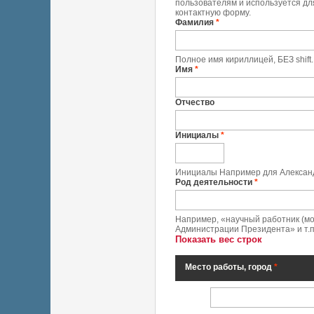
пользователям и используется дл
контактную форму.
Фамилия
*
Полное имя кириллицей, БЕЗ shif
Имя
*
Отчество
Инициалы
*
Инициалы Например для Александ
Род деятельности
*
Например, «научный работник (мо
Администрации Президента» и т.п.
Показать вес строк
Место работы, город
*
Место работы, город
*