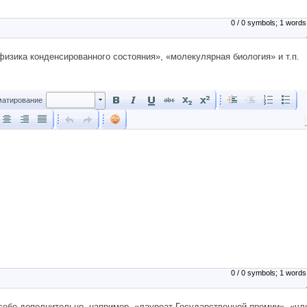
0 / 0 symbols; 1 words
изика конденсированного состояния», «молекулярная биология» и т.п.
Форматирование
атирование
0 / 0 symbols; 1 words
 себе дополнительно, например, «лауреат Государственной премии», «чл