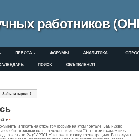
чных работников (ОН
ПРЕССА
ФОРУМЫ
АНАЛИТИКА
ОПРО
КАЛЕНДАРЬ
ПОИСК
ОБЪЯВЛЕНИЯ
еля
Забыли пароль?
дки
ись
сайте
*
документы и писать на открытом форуме на этом портале, Вам нужно
ь все обязательные поля, отмеченные знаком (*), а затем в самом низу
код на картинке?» (CAPTCHA) и нажать кнопку «регистрация». Вы получите