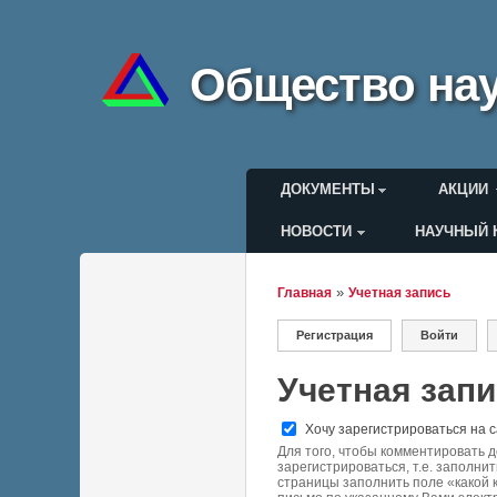
Общество нау
Главное меню
ДОКУМЕНТЫ
АКЦИИ
НОВОСТИ
НАУЧНЫЙ 
Меню пользоват
»
Главная
Учетная запись
Вы здесь
Регистрация
(активная вкладка)
Войти
Главные вкла
Учетная зап
Хочу зарегистрироваться на 
Для того, чтобы комментировать 
зарегистрироваться, т.е. заполнит
страницы заполнить поле «какой 