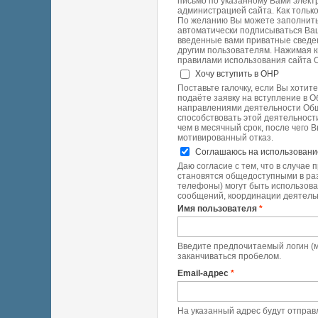
письмо по указанному Вами элект
администрацией сайта. Как тольк
По желанию Вы можете заполнить
автоматически подписываться Ва
введенные вами приватные сведени
другим пользователям. Нажимая к
правилами использования сайта ОНР (
Хочу вступить в ОНР
Поставьте галочку, если Вы хотит
подаёте заявку на вступление в 
направлениями деятельности Общ
способствовать этой деятельност
чем в месячный срок, после чего 
мотивированный отказ.
Соглашаюсь на использован
Даю согласие с тем, что в случае
становятся общедоступными в раз
телефоны) могут быть использова
сообщений, координации деятельно
Имя пользователя
*
Введите предпочитаемый логин (м
заканчиваться пробелом.
Email-адрес
*
На указанный адрес будут отправл