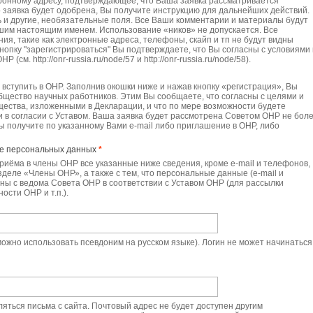
ронному адресу, подтверждающее, что Ваша заявка рассматривается
о заявка будет одобрена, Вы получите инструкцию для дальнейших действий.
 и другие, необязательные поля. Все Ваши комментарии и материалы будут
шим настоящим именем. Использование «ников» не допускается. Все
я, такие как электронные адреса, телефоны, скайп и тп не будут видны
нопку "зарегистрироваться" Вы подтверждаете, что Вы согласны с условиями 
см. http://onr-russia.ru/node/57 и http://onr-russia.ru/node/58).
е вступить в ОНР. Заполнив окошки ниже и нажав кнопку «регистрация», Вы
Общество научных работников. Этим Вы сообщаете, что согласны с целями и
ества, изложенными в Декларации, и что по мере возможности будете
и в согласии с Уставом. Ваша заявка будет рассмотрена Советом ОНР не боле
Вы получите по указанному Вами e-mail либо приглашение в ОНР, либо
ие персональных данных
*
 приёма в члены ОНР все указанные ниже сведения, кроме e-mail и телефонов,
деле «Члены ОНР», а также с тем, что персональные данные (e-mail и
ны с ведома Совета ОНР в соответствии с Уставом ОНР (для рассылки
сти ОНР и т.п.).
ожно использовать псевдоним на русском языке). Логин не может начинаться
яться письма с сайта. Почтовый адрес не будет доступен другим