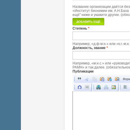
Название организации даётся без
«Институт биохимии им. А.Н.Баха 
ещё" ниже и укажите другие. (обя
Степень
*
Например, «д.ф-м.н.» или «к.г.-м.
Должность, звание
*
Например, «м.н.с.» или «руководи
РАМН» и так далее. (обязательное
Публикации
Форм