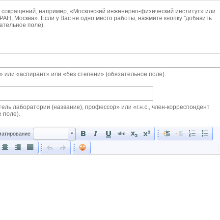
 сокращений, например, «Московский инженерно-физический институт» или
РАН, Москва». Если у Вас не одно место работы, нажмите кнопку "добавить
зательное поле).
н.» или «аспирант» или «без степени» (обязательное поле).
тель лаборатории (название), профессор» или «г.н.с., член-корреспондент
 поле).
Форматирование
атирование