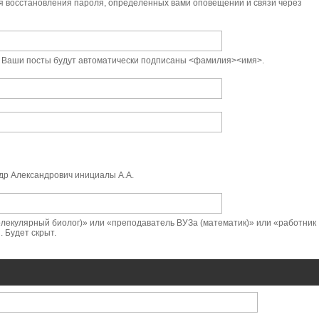
я восстановления пароля, определённых вами оповещений и связи через
t. Ваши посты будут автоматически подписаны <фамилия><имя>.
р Александрович инициалы А.А.
лекулярный биолог)» или «преподаватель ВУЗа (математик)» или «работник
 Будет скрыт.