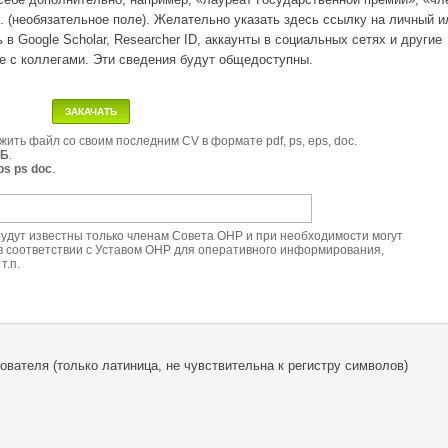
. (необязательное поле). Желательно указать здесь ссылку на личный и
 в Google Scholar, Researcher ID, аккаунты в социальных сетях и другие
 с коллегами. Эти сведения будут общедоступны.
ить файл со своим последним CV в формате pdf, ps, eps, doc.
МБ
.
ps ps doc
.
Будут известны только членам Совета ОНР и при необходимости могут
 в соответствии с Уставом ОНР для оперативного информирования,
т.п.
вателя (только латиница, не чувствительна к регистру символов)