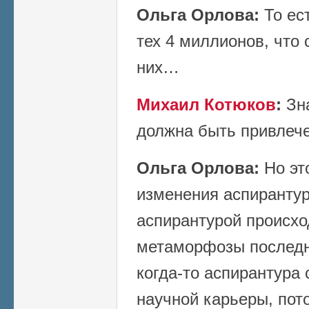
Ольга Орлова:
То ес
тех 4 миллионов, что 
них…
Михаил Котюков
:
Зна
должна быть привлече
Ольга Орлова:
Но эт
изменения аспирантур
аспирантурой происх
метаморфозы последни
когда-то аспирантура
научной карьеры, пот