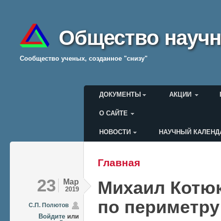
Общество научн
Cообщество ученых, созданное "снизу"
Главное меню
ДОКУМЕНТЫ
АКЦИИ
О САЙТЕ
НОВОСТИ
НАУЧНЫЙ КАЛЕНД
Меню пользователя
Главная
Вы здесь
23
Мар
Михаил Котюк
2019
по периметру
C.П. Полютов
Войдите
или