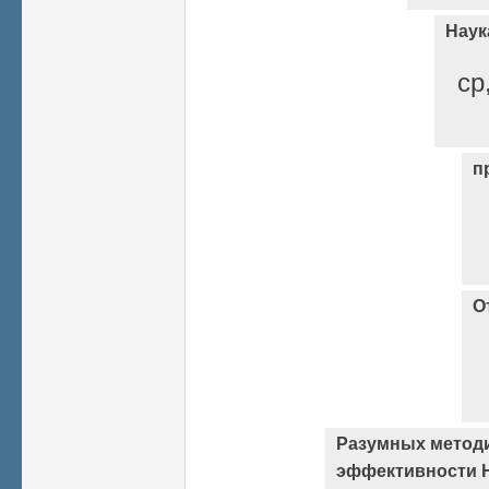
Наук
ср
п
О
Разумных методи
эффективности Н