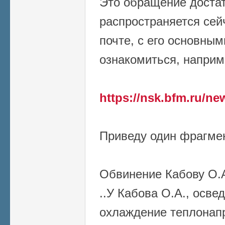
Это обращение доста
распространяется сей
почте, с его основны
ознакомиться, напри
https://nsk.bfm.ru/ne
Приведу один фрагме
Обвинение Кабову О.А.
..У Кабова О.А., осве
охлаждение теплонап