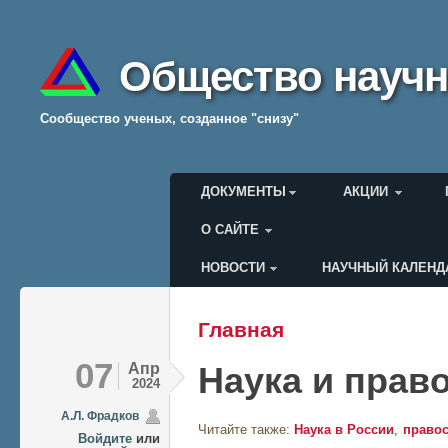
Общество научн
Cообщество ученых, созданное "снизу"
Главное меню
ДОКУМЕНТЫ
АКЦИИ
О САЙТЕ
НОВОСТИ
НАУЧНЫЙ КАЛЕНД
Меню пользователя
Главная
Вы здесь
07
Апр
Наука и прав
2024
А.Л. Фрадков
Читайте также:
Наука в России
право
Войдите
или