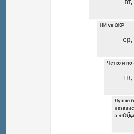
вт,
НИ vs ОКР
ср,
Четко и по
пт,
Лучше 
независ
сб,
а не оди