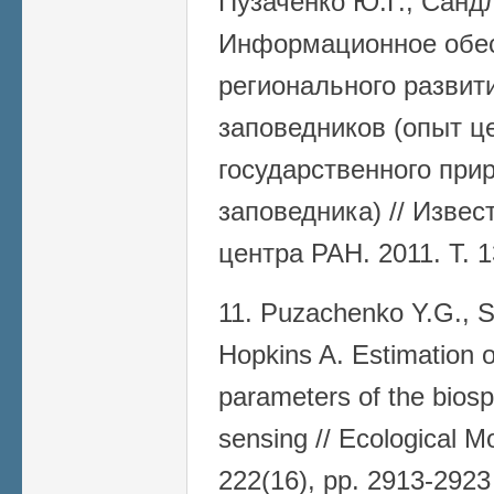
Пузаченко Ю.Г., Сандл
Информационное обес
регионального развит
заповедников (опыт ц
государственного при
заповедника) // Извес
центра РАН. 2011. Т. 1
11. Puzachenko Y.G., S
Hopkins A. Estimation 
parameters of the bios
sensing // Ecological M
222(16), pp. 2913-2923