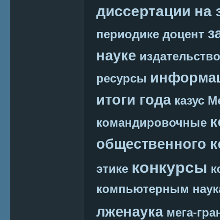
диссертации на 
з
периодике
доцент
науке
издательств
информац
ресурсы
итоги года
казус М
к
командировочные
общественного к
конкурсы
этике
к
компьютерным наук
лженаука
мега-гра