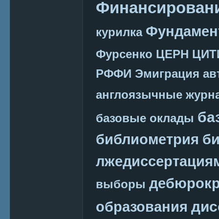
Финансировани
Фундамен
курилка
Фурсенко
ЦЕРН
ЦИТ
РФФИ
Эмиграция
ав
англоязычные журн
ба
базовые оклады
библиометрия
би
лжедиссертация
дебюрокр
выборы
дис
образования