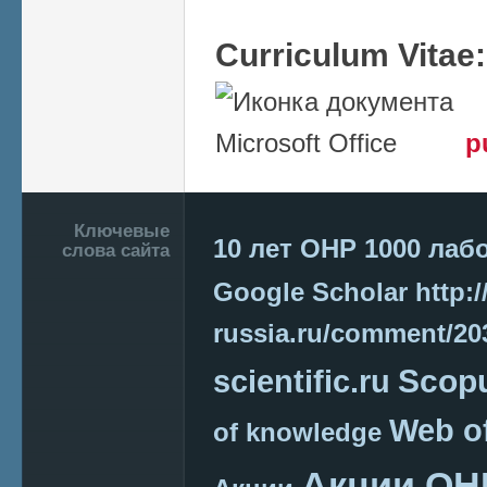
Curriculum Vitae
p
Подвал
Ключевые
10 лет ОНР
1000 лаб
слова сайта
Google Scholar
http:/
russia.ru/comment/2
Scop
scientific.ru
Web o
of knowledge
Акции ОН