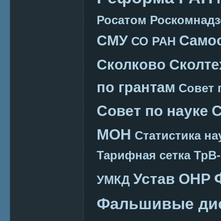
Росатом
Роскомнадз
СМУ
Само
СО РАН
Сколково
Сколте
по грантам
Совет 
Совет по науке
С
МОН
Статистика на
Тарифная сетка
ТрВ-
Устав ОНР
УМКД
Фальшивые ди