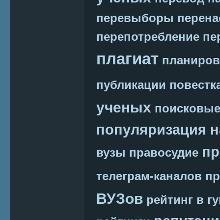
перевыборы
перена
перепотребление
пе
плагиат
планиров
публикации
повестк
ученых
поисковые
популяризация н
пр
вузы
правосудие
телеграм-каналов
пр
ВУЗов
рейтинг в г