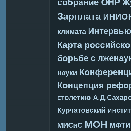
собрание ОНР
Ж
Зарплата
ИНИО
Интервь
климата
Карта российско
борьбе с лженау
Конференц
науки
Концепция реф
столетию А.Д.Сахар
Курчатовский инсти
МОН
МИСиС
МФТИ