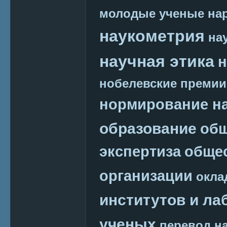
молодые ученые
на
наукометрия
на
научная этика
н
нобелевские премии
нормирование на
образование
общ
экспертиза
обще
организации
окла
институтов и ла
ученых
перевод на