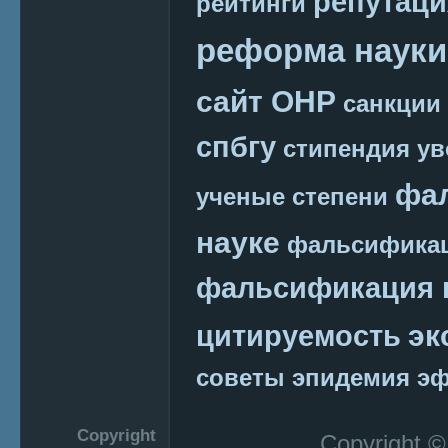
репутаци
рейтинги
реформа науки
сайт ОНР
санкции
спбгу
стипендия
ув
фа
ученые степени
науке
фальсификац
фальсификация 
эк
цитируемость
советы
эпидемия
эф
Copyright
Copyright 