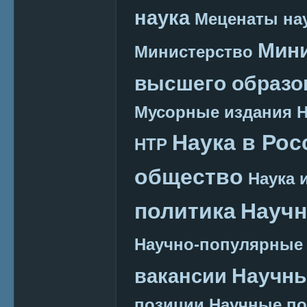
наука
Меценаты нау
Мини
Министерство
высшего образо
Мусорные издания
Наука в Рос
НТР
общество
Наука 
политика
Научн
Научно-популярные
Научн
вакансии
позиции
Научные п