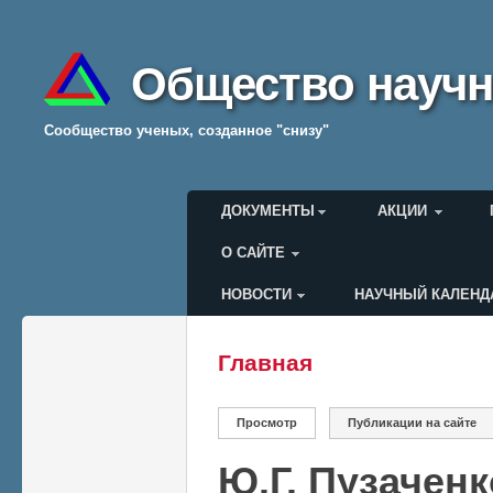
Общество научн
Cообщество ученых, созданное "снизу"
Главное меню
ДОКУМЕНТЫ
АКЦИИ
О САЙТЕ
НОВОСТИ
НАУЧНЫЙ КАЛЕНД
Меню пользователя
Главная
Вы здесь
Главные вкладки
Просмотр
(активная вкладка)
Публикации на сайте
Ю.Г. Пузаченк