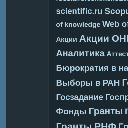
Scop
scientific.ru
Web o
of knowledge
Акции ОН
Акции
Аналитика
Аттес
Бюрократия в н
Г
Выборы в РАН
Госп
Госзадание
Гранты
Фонды
Гранты РНФ
Г