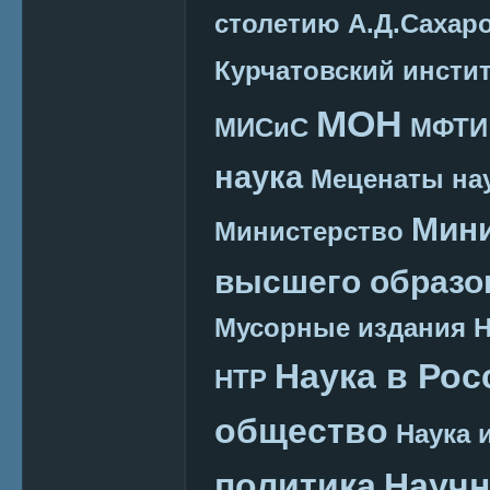
столетию А.Д.Сахар
Курчатовский инсти
МОН
МИСиС
МФТИ
наука
Меценаты нау
Мини
Министерство
высшего образо
Мусорные издания
Наука в Рос
НТР
общество
Наука 
политика
Научн