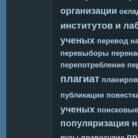
организации
окла
институтов и ла
ученых
перевод на
перевыборы
перена
перепотребление
пе
плагиат
планиров
публикации
повестк
ученых
поисковые
популяризация н
пр
вузы
правосудие