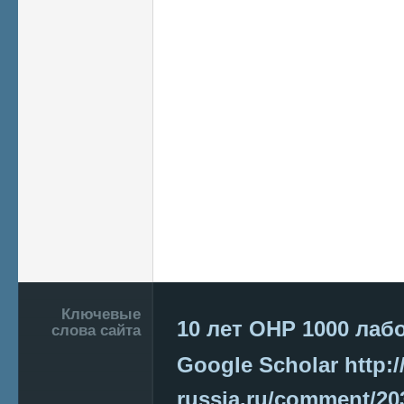
Подвал
Ключевые
10 лет ОНР
1000 лаб
слова сайта
Google Scholar
http:/
russia.ru/comment/2