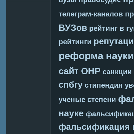
телеграм-каналов
пр
ВУЗов
рейтинг в г
репутаци
рейтинги
реформа науки
сайт ОНР
санкции
спбгу
стипендия
ув
фа
ученые степени
науке
фальсификац
фальсификация 