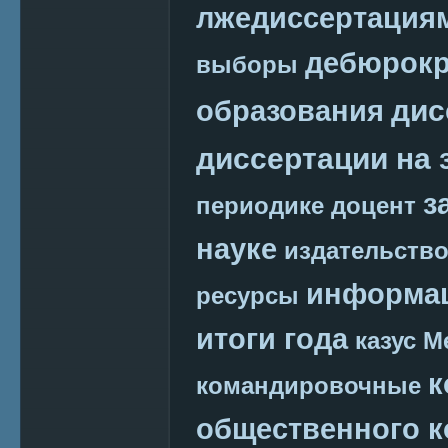
лжедиссертация
дебюрокр
выборы
дис
образования
диссертации на 
з
периодике
доцент
науке
издательств
информац
ресурсы
итоги года
казус М
к
командировочные
общественного к