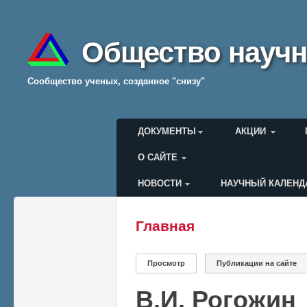
Общество научн
Cообщество ученых, созданное "снизу"
Главное меню
ДОКУМЕНТЫ
АКЦИИ
О САЙТЕ
НОВОСТИ
НАУЧНЫЙ КАЛЕНД
Меню пользователя
Главная
Вы здесь
Главные вкладки
Просмотр
(активная вкладка)
Публикации на сайте
В.И. Рогожин