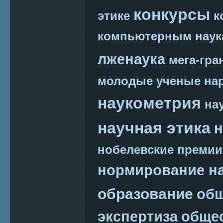
конкурсы
этике
к
компьютерным наук
лженаука
мега-гра
молодые ученые
на
наукометрия
на
научная этика
н
нобелевские премии
нормирование на
образование
общ
экспертиза
обще