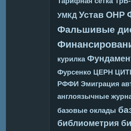
Тарифная сетка
ТрВ-
Устав ОНР
УМКД
Фальшивые ди
Финансировани
Фундамен
курилка
Фурсенко
ЦЕРН
ЦИТ
РФФИ
Эмиграция
ав
англоязычные журн
ба
базовые оклады
библиометрия
би