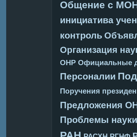
Общение с МО
инициатива уче
контроль
Объяв
Организация нау
ОНР
Официальные 
Под
Персоналии
Поручения президен
Предложения О
Проблемы наук
РАН
РАСХН
РГНФ