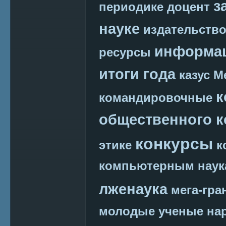
з
периодике
доцент
науке
издательств
информац
ресурсы
итоги года
казус М
к
командировочные
общественного к
конкурсы
этике
к
компьютерным наук
лженаука
мега-гра
молодые ученые
на