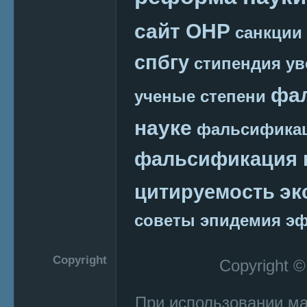
сайт ОНР
санкции
спбгу
стипендия
ув
фа
ученые степени
науке
фальсификац
фальсификация 
эк
цитируемость
советы
эпидемия
эф
Copyright
Copyright 
При использовании м