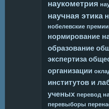
наукометрия
на
научная этика
н
нобелевские премии
нормирование на
образование
общ
экспертиза
обще
организации
окла
институтов и ла
ученых
перевод на
перевыборы
перена