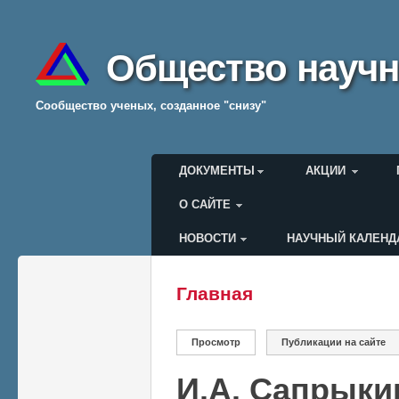
Общество научн
Cообщество ученых, созданное "снизу"
Главное меню
ДОКУМЕНТЫ
АКЦИИ
О САЙТЕ
НОВОСТИ
НАУЧНЫЙ КАЛЕНД
Меню пользователя
Главная
Вы здесь
Главные вкладки
Просмотр
(активная вкладка)
Публикации на сайте
И.А. Сапрыки