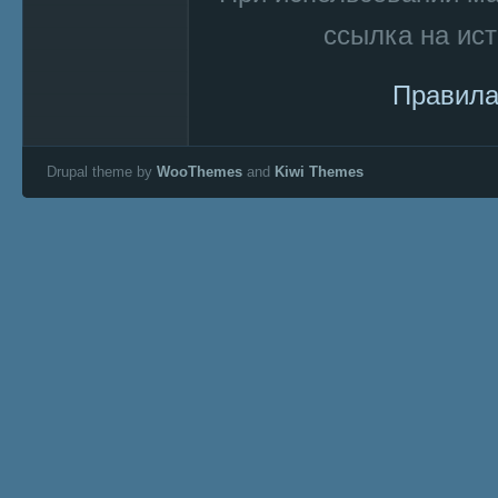
ссылка на ист
Правила
Drupal theme by
WooThemes
and
Kiwi Themes