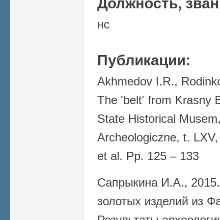
Должность, зва
нс
Публикации:
Akhmedov I.R., Rodink
The 'belt' from Krasny B
State Historical Muse
Archeologiczne, t. LXV,
et al. Pp. 125 – 133
Сапрыкина И.А., 2015.
золотых изделий из Фа
Результаты археологи