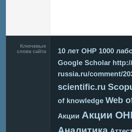
Подвал
Ключевые
10 лет ОНР
1000 лаб
слова сайта
Google Scholar
http:/
russia.ru/comment/2
Scop
scientific.ru
Web o
of knowledge
Акции ОН
Акции
Аналитика
Аттес