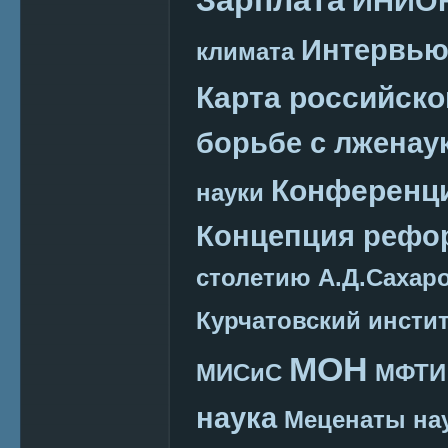
ИНИО
Интервь
климата
Карта российско
борьбе с лженау
Конференц
науки
Концепция реф
столетию А.Д.Сахар
Курчатовский инсти
МОН
МИСиС
МФТИ
наука
Меценаты нау