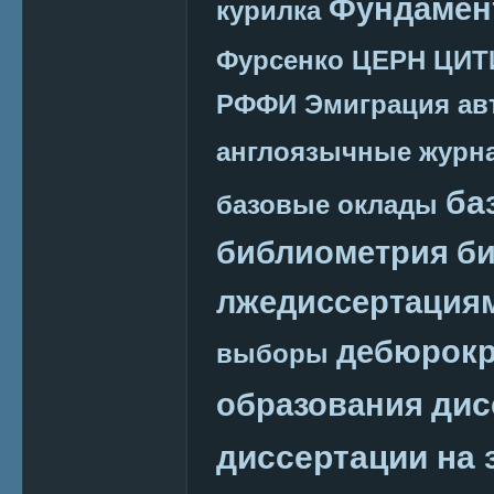
Фундамен
курилка
Фурсенко
ЦЕРН
ЦИТ
РФФИ
Эмиграция
ав
англоязычные журн
ба
базовые оклады
библиометрия
би
лжедиссертация
дебюрокр
выборы
дис
образования
диссертации на 