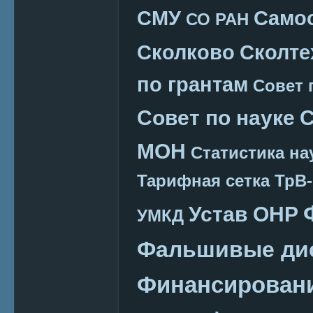
СМУ
Само
СО РАН
Сколково
Сколте
по грантам
Совет 
Совет по науке
С
МОН
Статистика на
Тарифная сетка
ТрВ-
Устав ОНР
УМКД
Фальшивые ди
Финансировани