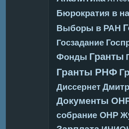
Бюрократия в н
Г
Выборы в РАН
Госп
Госзадание
Гранты
Фонды
Гранты РНФ
Г
Дмитр
Диссернет
Документы ОН
собрание ОНР
Ж
Зарплата