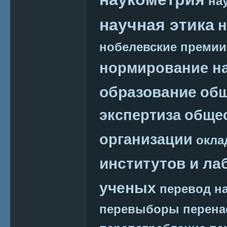
на
научная этика
н
нобелевские премии
нормирование на
образование
общ
экспертиза
обще
организации
окла
институтов и ла
ученых
перевод на
перевыборы
перена