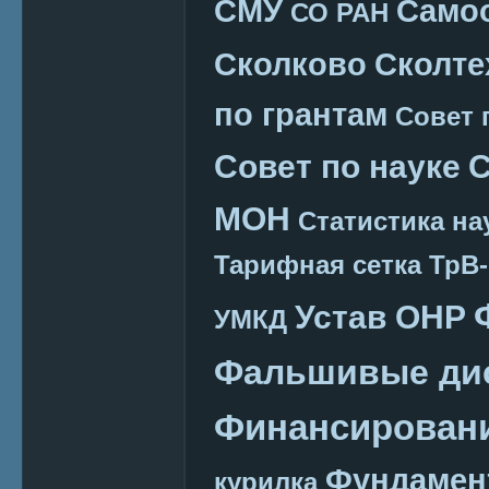
СМУ
Само
СО РАН
Сколково
Сколте
по грантам
Совет 
Совет по науке
С
МОН
Статистика на
Тарифная сетка
ТрВ-
Устав ОНР
УМКД
Фальшивые ди
Финансировани
Фундамен
курилка