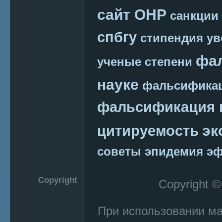
сайт ОНР
санкции
спбгу
стипендия
ув
фа
ученые степени
науке
фальсификац
фальсификация 
эк
цитируемость
советы
эпидемия
эф
Copyright
Copyright 
При использовании м