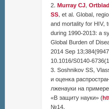
Murray CJ
,
Ortbla
SS
, et al. Global, reg
and mortality for HIV, 
during 1990-2013: a sy
Global Burden of Dise
2014 Sep 13;384(9947)
10.1016/S0140-6736(1
Soshnikov SS, Vla
и оценка распростра
лженауки на примере
«В защиту науки» (
ht
№14.