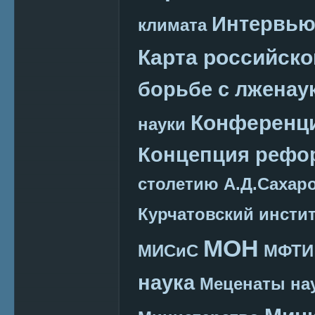
Интервь
климата
Карта российско
борьбе с лженау
Конференц
науки
Концепция реф
столетию А.Д.Сахар
Курчатовский инсти
МОН
МИСиС
МФТИ
наука
Меценаты нау