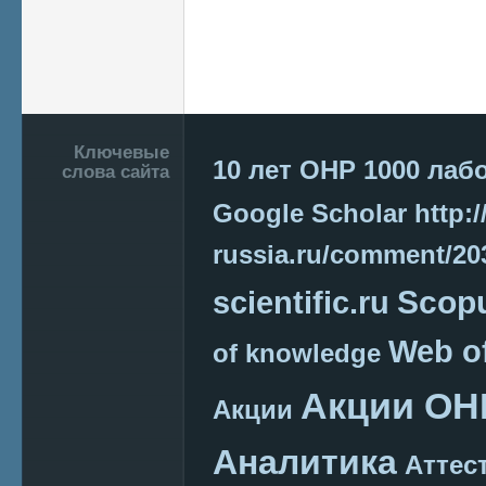
Подвал
Ключевые
10 лет ОНР
1000 лаб
слова сайта
Google Scholar
http:/
russia.ru/comment/2
Scop
scientific.ru
Web o
of knowledge
Акции ОН
Акции
Аналитика
Аттес