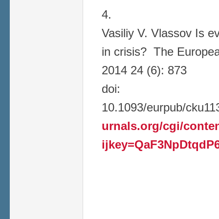
Vasiliy V. Vlassov Is 
in crisis? The Europea
2014 24 (6): 873
doi:
10.1093/eurpub/cku11
urnals.org/cgi/conten
ijkey=QaF3NpDtqdP6