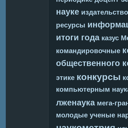
науке
издательств
информац
ресурсы
итоги года
казус М
к
командировочные
общественного к
конкурсы
этике
к
компьютерным наук
лженаука
мега-гра
молодые ученые
на
наукометрия