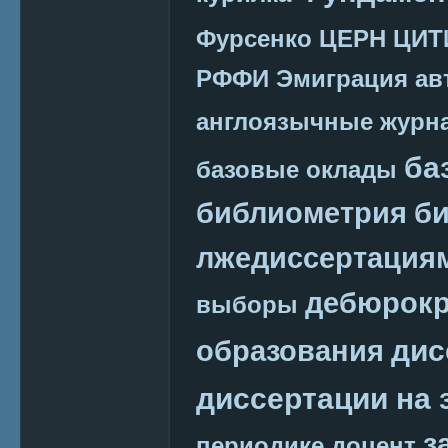
Фурсенко
ЦЕРН
ЦИТ
РФФИ
Эмиграция
ав
англоязычные журн
ба
базовые оклады
библиометрия
би
лжедиссертация
дебюрокр
выборы
дис
образования
диссертации на 
з
периодике
доцент