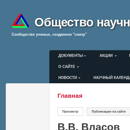
Общество научн
Cообщество ученых, созданное "снизу"
Главное меню
ДОКУМЕНТЫ
АКЦИИ
О САЙТЕ
НОВОСТИ
НАУЧНЫЙ КАЛЕНД
Меню пользователя
Главная
Вы здесь
Главные вкладки
Просмотр
(активная вкладка)
Публикации на сайте
В.В. Власов