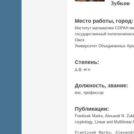
Зубков
Место работы, город
Институт математики СОРАН им
государственный политехническ
Омск
Университет Объединенных Араб
Степень:
д.ф.-м.н.
Должность, звание:
внс, профессор
Публикации:
Frantisek
Marko
,
Alexandr
N.
Zub
cryptology, Linear and
Multilinear
A
Frantisek
Marko
, 
Alexand