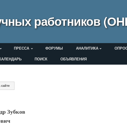
чных работников (ОН
ПРЕССА
ФОРУМЫ
АНАЛИТИКА
ОПРО
КАЛЕНДАРЬ
ПОИСК
ОБЪЯВЛЕНИЯ
еля
 сайте
дки
др Зубков
евич