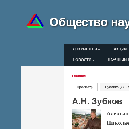
Общество нау
Главное меню
ДОКУМЕНТЫ
АКЦИИ
НОВОСТИ
НАУЧНЫЙ 
Меню пользоват
Главная
Вы здесь
Просмотр
(активная вкладка)
Публикации на
Главные вкла
А.Н. Зубков
Алексан
Никола