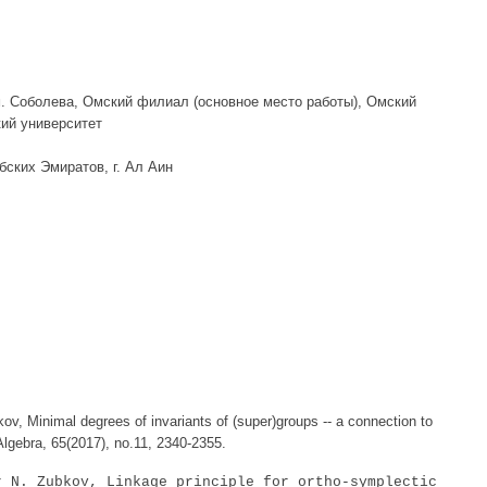
:
. Соболева, Омский филиал (основное место работы), Омский
ий университет
ских Эмиратов, г. Ал Аин
kov
, Minimal degrees of invariants of (super)groups -- a connection to
lgebra, 65(2017), no.11, 2340-2355.
r
 N. 
Zubkov
, Linkage principle for 
ortho
-
symplectic