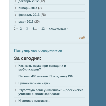
декабрь 2012
(12)
январь 2013
(7)
февраль 2013
(28)
март 2013
(29)
Страницы
1
2
3
4
…
12
следующая ›
ещё
Популярное содержимое
За сегодня:
Как жить науке при санкциях и
мобилизации?
Письмо 400 ученых Президенту РФ
Гуманитарные науки
"Чувствую себя униженной" – российские
учителя о своих зарплатах
И снова о плагиате...