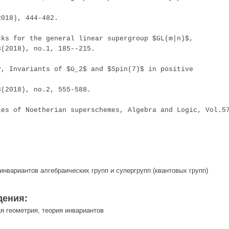
2018), 444-482.
cks for the general linear 
supergroup
$GL(m|n)$
, 

3(2018), no.1, 185--215.
v
, Invariants of 
$G_2$
 and 
$Spin(7)$
 in positive 
3(2018), no.2, 555-588.
ies of 
Noetherian
superschemes
, Algebra and Logic, 
Vol
.57
инвариантов алгебраических групп и супергрупп (квантовых групп)
дения:
я геометрия, теория инвариантов