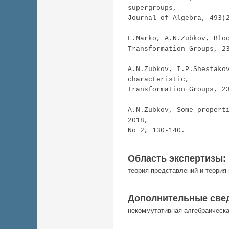
supergroups
, 

Journal of Algebra, 493(
F.
Marko
, A.N.
Zubkov
, Blo
Transformation Groups, 2
A.N.
Zubkov
, I.P.
Shestako
characteristic,
Transformation Groups, 2
A.N.
Zubkov
, Some propert
2018, 

No 2, 130-140.
Область экспертизы:
теория представлений и теория 
Дополнительные све
некоммутативная алгебраическа