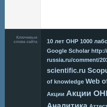
Подвал
Ключевые
10 лет ОНР
1000 лаб
слова сайта
Google Scholar
http:/
russia.ru/comment/2
Scop
scientific.ru
Web o
of knowledge
Акции ОН
Акции
Аналитика
Аттес