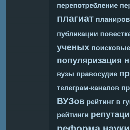
перепотребление
пе
плагиат
планиров
публикации
повестк
ученых
поисковые
популяризация н
пр
вузы
правосудие
телеграм-каналов
пр
ВУЗов
рейтинг в г
репутаци
рейтинги
реформа науки