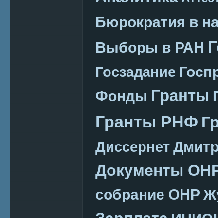
Бюрократия в н
Г
Выборы в РАН
Госп
Госзадание
Гранты
Фонды
Гранты РНФ
Г
Дмитр
Диссернет
Документы ОН
собрание ОНР
Ж
Зарплата