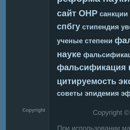
сайт ОНР
санкции
спбгу
стипендия
ув
фа
ученые степени
науке
фальсификац
фальсификация 
эк
цитируемость
советы
эпидемия
эф
Copyright
Copyright 
При использовании м