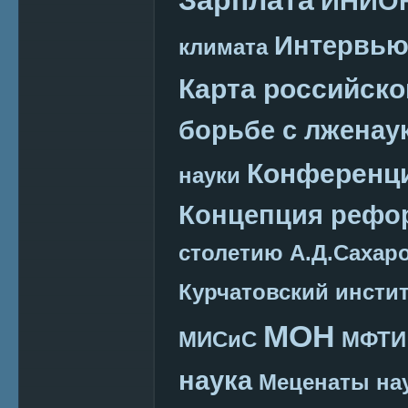
ИНИО
Интервь
климата
Карта российско
борьбе с лженау
Конференц
науки
Концепция реф
столетию А.Д.Сахар
Курчатовский инсти
МОН
МИСиС
МФТИ
наука
Меценаты нау