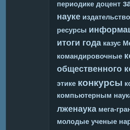
з
периодике
доцент
науке
издательств
информац
ресурсы
итоги года
казус М
к
командировочные
общественного к
конкурсы
этике
к
компьютерным наук
лженаука
мега-гра
молодые ученые
на