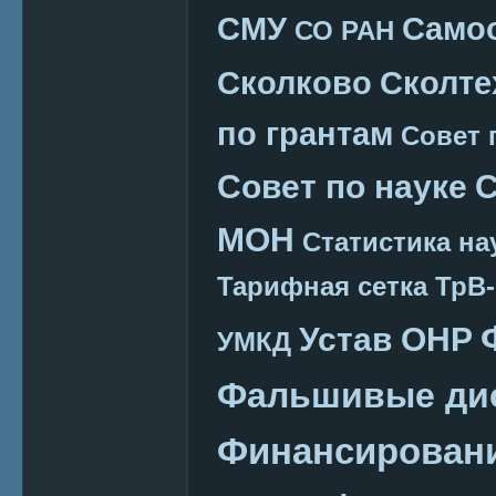
СМУ
Само
СО РАН
Сколково
Сколте
по грантам
Совет 
Совет по науке
С
МОН
Статистика на
Тарифная сетка
ТрВ-
Устав ОНР
УМКД
Фальшивые ди
Финансировани