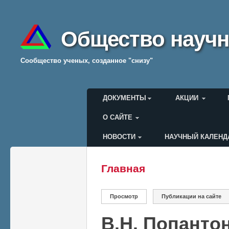
Общество научн
Cообщество ученых, созданное "снизу"
Главное меню
ДОКУМЕНТЫ
АКЦИИ
О САЙТЕ
НОВОСТИ
НАУЧНЫЙ КАЛЕНД
Меню пользователя
Главная
Вы здесь
Главные вкладки
Просмотр
(активная вкладка)
Публикации на сайте
В.Н. Попанто