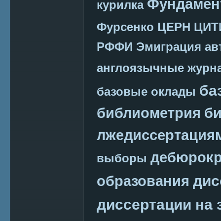
Фундамен
курилка
Фурсенко
ЦЕРН
ЦИТ
РФФИ
Эмиграция
ав
англоязычные журн
ба
базовые оклады
библиометрия
би
лжедиссертация
дебюрокр
выборы
дис
образования
диссертации на 