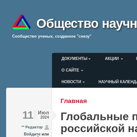
Общество научн
Cообщество ученых, созданное "снизу"
Главное меню
ДОКУМЕНТЫ
АКЦИИ
О САЙТЕ
НОВОСТИ
НАУЧНЫЙ КАЛЕНД
Меню пользователя
Главная
Вы здесь
11
Июл
Глобальные 
2024
российской н
** Редактор
Войдите
или