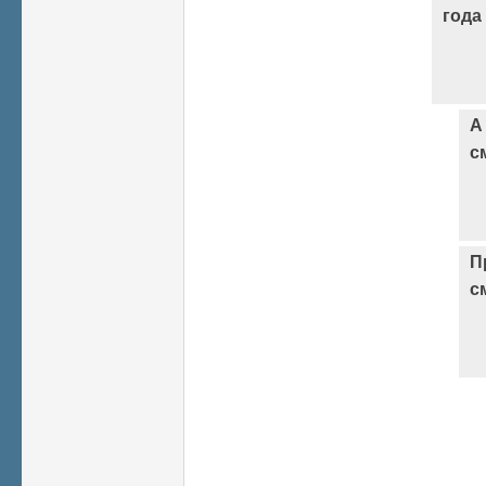
года
А
с
П
с