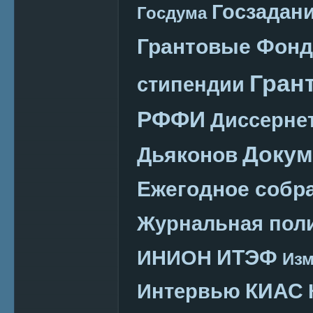
Госзадан
Госдума
Грантовые Фон
Гран
стипендии
РФФИ
Диссерне
Докум
Дьяконов
Ежегодное собр
Журнальная пол
ИТЭФ
ИНИОН
Изм
КИАС
Интервью