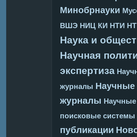
Минобрнауки
Мус
ВШЭ
НИЦ КИ
НТИ
НТ
Наука и общес
Научная полит
экспертиза
Науч
Научные 
журналы
журналы
Научные
поисковые системы
публикации
Нов