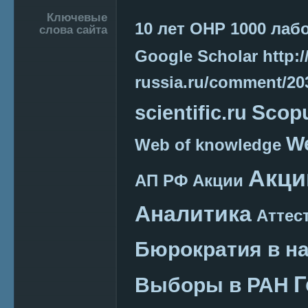
Подвал
Ключевые
10 лет ОНР
1000 лаб
слова сайта
Google Scholar
http:/
russia.ru/comment/2
Scop
scientific.ru
We
Web of knowledge
Акци
АП РФ
Акции
Аналитика
Аттес
Бюрократия в н
Г
Выборы в РАН