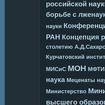
российской наук
борьбе с лженау
Конференц
науки
РАН
Концепция 
столетию А.Д.Сахар
Курчатовский инсти
МОН
МИСиС
МФТИ
наука
Меценаты нау
Мини
Министерство
высшего образо