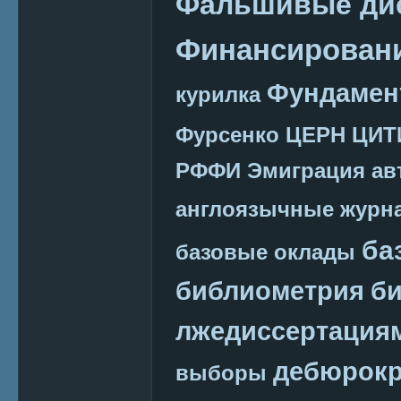
Фальшивые ди
Финансировани
Фундамен
курилка
Фурсенко
ЦЕРН
ЦИТ
РФФИ
Эмиграция
ав
англоязычные журн
ба
базовые оклады
библиометрия
би
лжедиссертация
дебюрокр
выборы