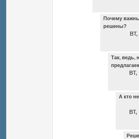
Почему важн
решены?
вт
Так, ведь,
предлагае
вт,
А кто н
вт,
Реше