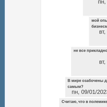
пн,
мой опы
бизнес
вт,
не все прикладн
вт,
В мире озабочены д
самым?
пн, 09/01/202
Считаю, что в полемике