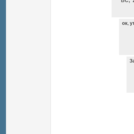
ок, 
З