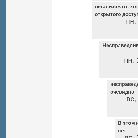
легализовать хо
открытого досту
пн,
Несправедлив
пн, 
несправедл
очевидно
вс,
В этом 
нет
вс, 