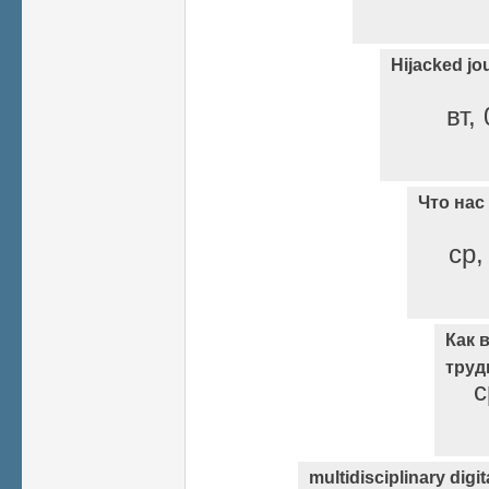
Hijacked jo
вт,
Что нас
ср,
Как 
труд
с
multidisciplinary digit