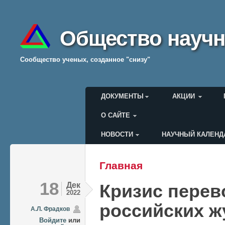
Общество научн
Cообщество ученых, созданное "снизу"
Главное меню
ДОКУМЕНТЫ
АКЦИИ
О САЙТЕ
НОВОСТИ
НАУЧНЫЙ КАЛЕНД
Меню пользователя
Главная
Вы здесь
18
Дек
Кризис пере
2022
российских ж
А.Л. Фрадков
Войдите
или