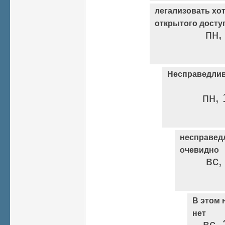
легализовать хо
открытого досту
пн,
Несправедлив
пн, 
несправедл
очевидно
вс,
В этом 
нет
вс, 