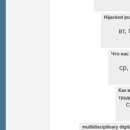
Hijacked jo
вт,
Что нас
ср,
Как 
труд
с
multidisciplinary digit