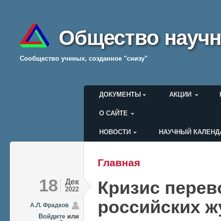
Общество научн
Cообщество ученых, созданное "снизу"
Главное меню
ДОКУМЕНТЫ
АКЦИИ
О САЙТЕ
НОВОСТИ
НАУЧНЫЙ КАЛЕНД
Меню пользователя
Главная
Вы здесь
18
Дек
Кризис пере
2022
российских ж
А.Л. Фрадков
Войдите
или