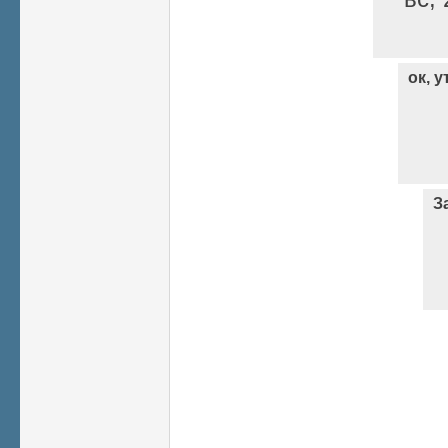
ок, 
З