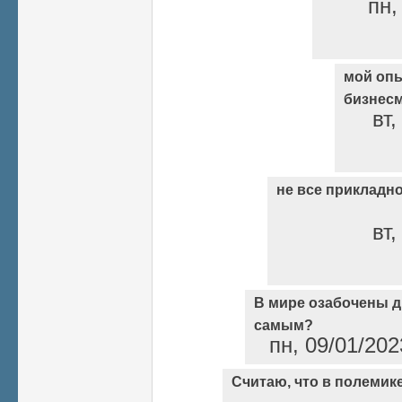
пн,
мой опы
бизнес
вт,
не все прикладн
вт,
В мире озабочены д
самым?
пн, 09/01/202
Считаю, что в полемике