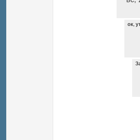
ок, 
З