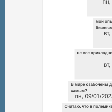
пн,
мой опы
бизнес
вт,
не все прикладн
вт,
В мире озабочены д
самым?
пн, 09/01/202
Считаю, что в полемике