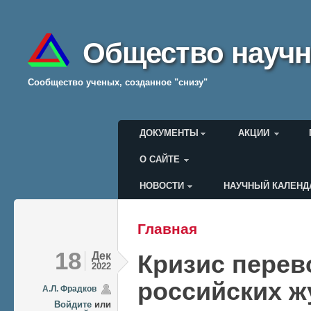
Общество научн
Cообщество ученых, созданное "снизу"
Главное меню
ДОКУМЕНТЫ
АКЦИИ
О САЙТЕ
НОВОСТИ
НАУЧНЫЙ КАЛЕНД
Меню пользователя
Главная
Вы здесь
18
Дек
Кризис пере
2022
российских ж
А.Л. Фрадков
Войдите
или