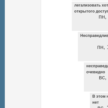
легализовать хо
открытого досту
пн,
Несправедлив
пн, 
несправедл
очевидно
вс,
В этом 
нет
вс, 