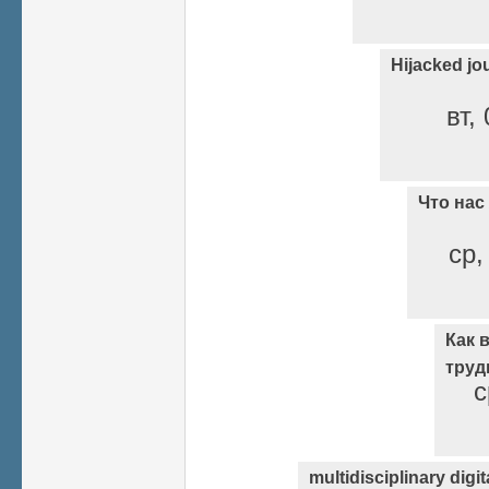
Hijacked jo
вт,
Что нас
ср,
Как 
труд
с
multidisciplinary digit