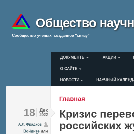
Общество научн
Cообщество ученых, созданное "снизу"
Главное меню
ДОКУМЕНТЫ
АКЦИИ
О САЙТЕ
НОВОСТИ
НАУЧНЫЙ КАЛЕНД
Меню пользователя
Главная
Вы здесь
18
Дек
Кризис пере
2022
российских ж
А.Л. Фрадков
Войдите
или