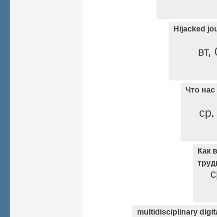
Hijacked jo
вт,
Что нас
ср,
Как 
труд
с
multidisciplinary digit