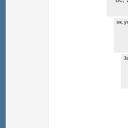
ок, 
З