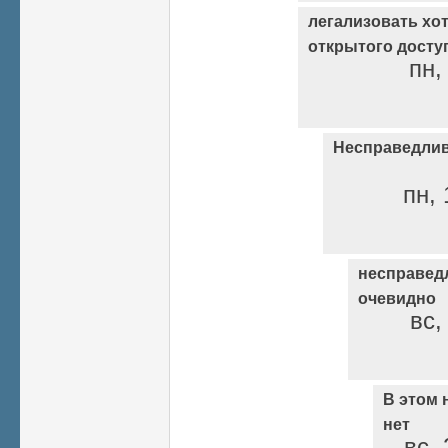
легализовать хо
открытого досту
пн,
Несправедлив
пн, 
несправедл
очевидно
вс,
В этом 
нет
вс, 