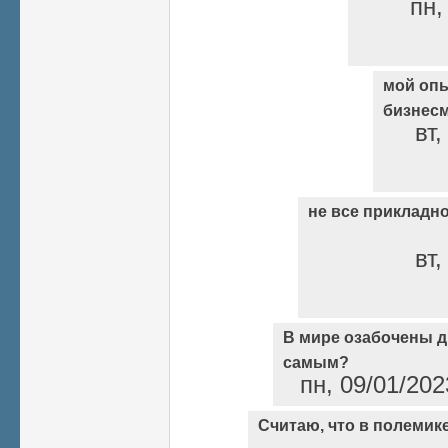
пн,
мой опы
бизнес
вт,
не все прикладн
вт,
В мире озабочены д
самым?
пн, 09/01/202
Считаю, что в полемике