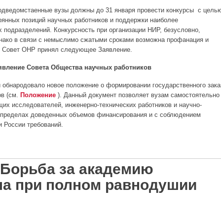
подведомстаенные вузы должны до 31 января провести конкурсы с цель
тоянных позиций научных работников и поддержки наиболее
х подразделений. Конкурсность при организации НИР, безусловно,
нако в связи с немыслимо сжатыми сроками возможна профанация и
. Совет ОНР принял следующее Заявление.
явление Совета Общества научных работников
ки обнародовало новое положение о формировании государственного зака
в (см.
Положение
). Данный документ позволяет вузам самостоятельно
их исследователей, инженерно-технических работников и научно-
 пределах доведенных объемов финансирования и с соблюдением
 России требований.
нкурсного формирования госзаданий в вузах
 Борьба за академию
ла при полном равнодушии