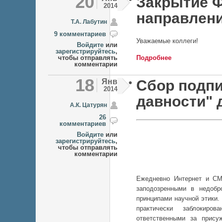
20
Закрытие 
2014
направлени
Т.А. Лабутин
9 комментариев
Уважаемые коллеги!
Войдите
или
зарегистрируйтесь
,
чтобы отправлять
Подробнее
о Закрытие ФЦП 
комментарии
18
Янв
Сбор подпи
2014
давности"
А.К. Цатурян
26
комментариев
Войдите
или
зарегистрируйтесь
,
чтобы отправлять
комментарии
Ежедневно Интернет и СМ
заподозренными в недобр
принципами научной этики.
практически заблокиров
ответственными за прису