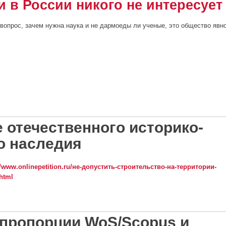
и в России никого не интересует
вопрос, зачем нужна наука и не дармоеды ли ученые, это общество явн
орьба за академию происходила при полном равнодушии общества
 отечественного историко-
о наследия
//www.onlinepetition.ru/не-допустить-строительство-на-территории-
html
ечественного историко-культурного наследия
пропорции WoS/Scopus и