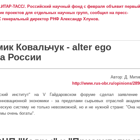
р.ИТАР-ТАСС/. Российский научный фонд с февраля объявит первы
е проектов для отдельных научных групп, сообщил на пресс-
 генеральный директор РНФ Александр Хлунов.
 принимать заявки на финансирование
к Ковальчук - alter ego
а России
Автор: Д. Мити
http://www.rus-obr.ru/opinions/289
вский институт" на V Гайдаровском форуме сделал заявление
инновационной экономики - за пределами сырьевых отраслей академ
ескую систему не только невозможной, но и не нужной стране: "Она н
 мы очень богаты".
Ковальчук - alter ego руководства России