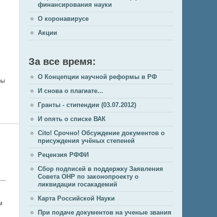
финансирования науки
О коронавирусе
Акции
За все время:
О Концепции научной реформы в РФ
ры
И снова о плагиате...
Гранты - стипендии (03.07.2012)
И опять о списке ВАК
Cito! Срочно! Обсуждение документов о
присуждения учёных степеней
Рецензия РФФИ
Сбор подписей в поддержку Заявления
Совета ОНР по законопроекту о
ликвидации госакадемий
Карта Российской Науки
м
При подаче документов на ученые звания