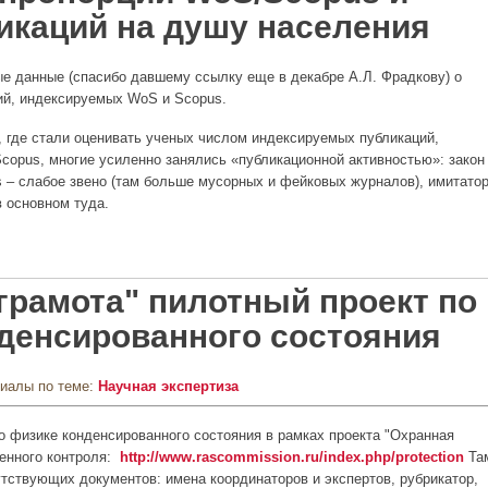
икаций на душу населения
е данные (спасибо давшему ссылку еще в декабре А.Л. Фрадкову) о
ий, индексируемых WoS и Scopus.
, где стали оценивать ученых числом индексируемых публикаций,
copus, многие усиленно занялись «публикационной активностью»: закон
s – слабое звено (там больше мусорных и фейковых журналов), имитато
в основном туда.
порции WoS/Scopus и числа публикаций на душу населения
грамота" пилотный проект по
денсированного состояния
риалы по теме:
Научная экспертиза
о физике конденсированного состояния в рамках проекта "Охранная
енного контроля:
http://www.rascommission.ru/index.php/protection
Та
тствующих документов: имена координаторов и экспертов, рубрикатор,