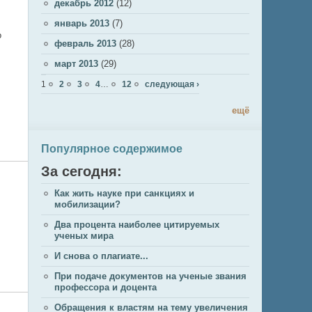
декабрь 2012
(12)
январь 2013
(7)
о
февраль 2013
(28)
март 2013
(29)
Страницы
1
2
3
4
…
12
следующая ›
ещё
Популярное содержимое
За сегодня:
Как жить науке при санкциях и
мобилизации?
Два процента наиболее цитируемых
ученых мира
И снова о плагиате...
При подаче документов на ученые звания
профессора и доцента
Обращения к властям на тему увеличения