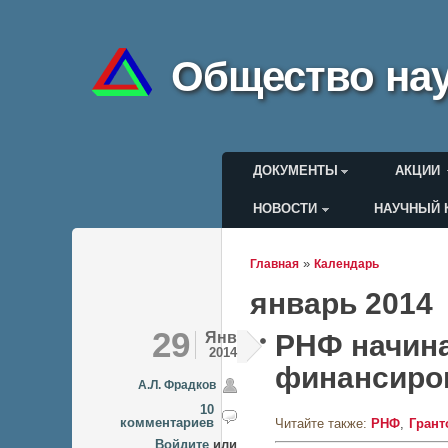
Общество нау
Главное меню
ДОКУМЕНТЫ
АКЦИИ
НОВОСТИ
НАУЧНЫЙ 
Меню пользоват
»
Главная
Календарь
Вы здесь
январь 2014
29
Янв
РНФ начина
2014
финансиро
А.Л. Фрадков
10
комментариев
Читайте также:
РНФ
Гран
Войдите
или