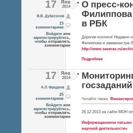
17
Янв
О пресс-ко
2014
Филиппова 
В.В. Дубатолов
в РБК
15
комментариев
Войдите
или
Дорогие коллеги! Недавно н
зарегистрируйтесь
,
чтобы отправлять
Филиппова и замминистра Л
комментарии
http://www.saveras.ru/archi
Подробнее
о О пресс-конфе
17
Янв
Мониторин
2014
госзаданий
А.Л. Фрадков
25
комментариев
Читайте также:
Финансиров
Войдите
или
зарегистрируйтесь
,
26.12.2013
на сайте МОН оп
чтобы отправлять
комментарии
Информационное письмо №
научной деятельности»