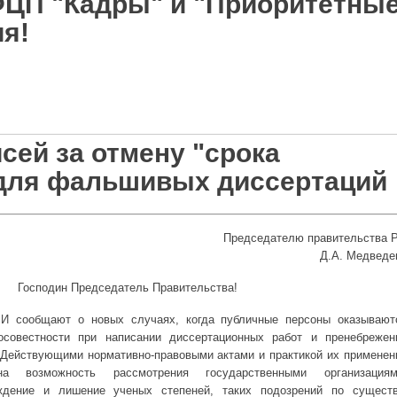
ФЦП "Кадры" и "Приоритетны
я!
"Кадры" и "Приоритетные направления!
сей за отмену "срока
 для фальшивых диссертаций
Председателю правительства 
Д.А. Медведе
Господин Председатель Правительства!
И сообщают о новых случаях, когда публичные персоны оказывают
осовестности при написании диссертационных работ и пренебрежен
 Действующими нормативно-правовыми актами и практикой их применен
ана возможность рассмотрения государственными организациям
ждение и лишение ученых степеней, таких подозрений по существ