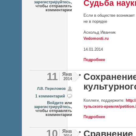
Судьба наук
зарегистрируйтесь
,
чтобы отправлять
комментарии
Если в обществе возникает 
не в порядке
Аскольд Иванчик
Vedomosti.ru
14.01.2014
Подробнее
о А.Иванчик: Б
11
Янв
Сохранение
2014
культурног
Л.В. Переломов
1 комментарий
Коллеги, поддержите:
http:
Войдите
или
тульского-кремля/petition.
зарегистрируйтесь
,
чтобы отправлять
комментарии
Подробнее
о Сохранение от
10
Янв
Сравнение 
2014