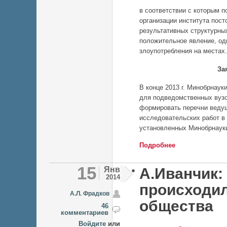
в соответствии с которым 
организации института пос
результативных структурны
положительное явление, од
злоупотребления на местах
За
В конце 2013 г. Минобрнау
для подведомственных вузо
формировать перечни ведущ
исследовательских работ в
установленных Минобрнауки
Подробнее
о Мониторинг ко
15
Янв
А.Иванчик:
2014
происходи
А.Л. Фрадков
общества
46
комментариев
Войдите
или