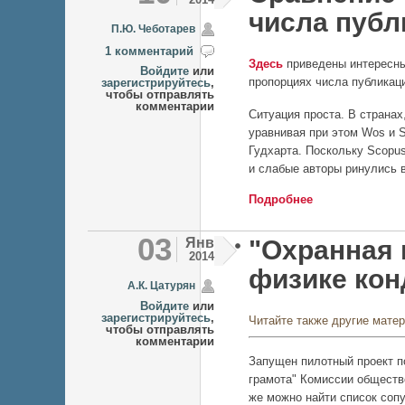
числа публ
П.Ю. Чеботарев
1 комментарий
Здесь
приведены интересны
Войдите
или
пропорциях числа публикац
зарегистрируйтесь
,
чтобы отправлять
комментарии
Ситуация проста. В странах
уравнивая при этом Wos и S
Гудхарта. Поскольку Scopu
и слабые авторы ринулись 
Подробнее
о Сравнение про
03
Янв
"Охранная 
2014
физике кон
А.К. Цатурян
Войдите
или
зарегистрируйтесь
,
Читайте также другие мате
чтобы отправлять
комментарии
Запущен пилотный проект п
грамота" Комиссии обществ
же можно найти список сопу