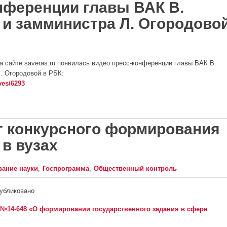
нференции главы ВАК В.
и замминистра Л. Огородово
а сайте saveras.ru появилась видео пресс-конференции главы ВАК В.
. Огородовой в РБК:
ves/6293
ренции главы ВАК В. Филиппова и замминистра Л. Огородовой в РБК
г конкурсного формирования
 в вузах
ание науки
Госпрограмма
Общественный контроль
убликовано
14-648 «О формировании государственного задания в сфере