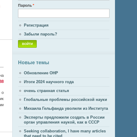
Пароль
*
й
Регистрация
Забыли пароль?
Новые темы
Обновление ОНР
на
88
Итоги 2024 научного года
очень странная статья
 о
ик
Глобальные проблемы российской науки
ам
Михаила Гельфанда уволили из Института
Эксперты предложили создать в России
орган управления наукой, как в СССР
Seeking collaboration, I have many articles
that need to be cited