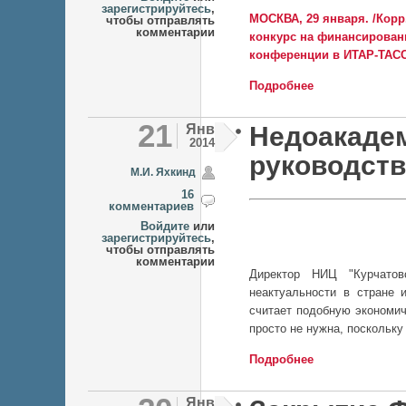
зарегистрируйтесь
,
МОСКВА, 29 января. /Кор
чтобы отправлять
комментарии
конкурс на финансировани
конференции в ИТАР-ТАСС
Подробнее
о РНФ начинает
21
Янв
Недоакадеми
2014
руководств
М.И. Яхкинд
16
комментариев
Войдите
или
зарегистрируйтесь
,
чтобы отправлять
комментарии
Директор НИЦ "Курчато
неактуальности в стране 
считает подобную экономич
просто не нужна, поскольку
Подробнее
о Недоакадемик 
Янв