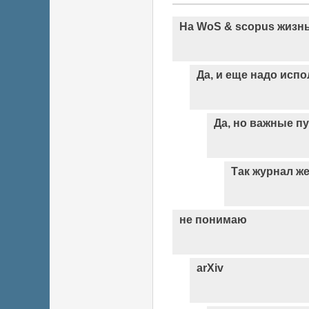
На WoS & scopus жизнь
Да, и еще надо исп
Да, но важные п
Так журнал же
не понимаю
arXiv