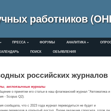
чных работников (ОН
ПРЕССА
ФОРУМЫ
АНАЛИТИКА
ОПРО
КАЛЕНДАРЬ
ПОИСК
ОБЪЯВЛЕНИЯ
еля
водных российских журналов
алы
англоязычные журналы
бщение о принятии его статьи в наш флагманский журнал "Автоматика и
я - Scopus Q2).
я сообщала, что c 2023 года журнал переводиться не будет и
ании переводов в открытый доступ. Далее редакция спросила, готов ли