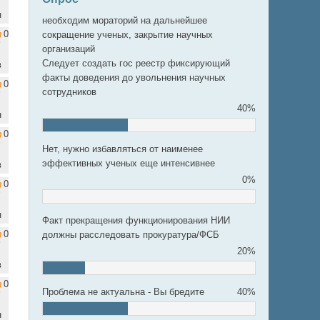
н
необходим мораторий на дальнейшее
0
сокращение ученых, закрытие научных
организаций
Следует создать гос реестр фиксирующий
в
факты доведения до увольнения научных
0
сотрудников
40%
н
0
Нет, нужно избавляться от наименее
эффективных ученых еще интенсивнее
в
0%
0
н
Факт прекращения функционирования НИИ
0
должны расследовать прокуратура/ФСБ
20%
в
0
Проблема не актуальна - Вы бредите
40%
н