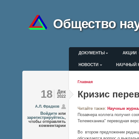
Общество нау
Главное меню
ДОКУМЕНТЫ
АКЦИИ
НОВОСТИ
НАУЧНЫЙ 
Меню пользоват
Главная
Вы здесь
18
Дек
Кризис пере
2022
А.Л. Фрадков
Читайте также:
Научные журн
Войдите
или
Позавчера коллега получил соо
зарегистрируйтесь
,
Телемеханика" переводная верси
чтобы отправлять
комментарии
Во втором предложении редакци
обсуждается вопрос о выкладыв