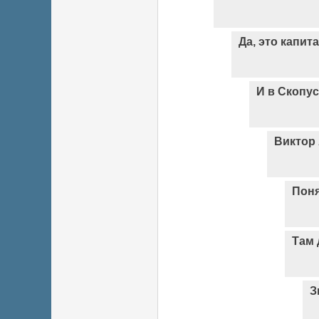
Да, это капит
И в Скопус
Виктор
Пон
Там 
З