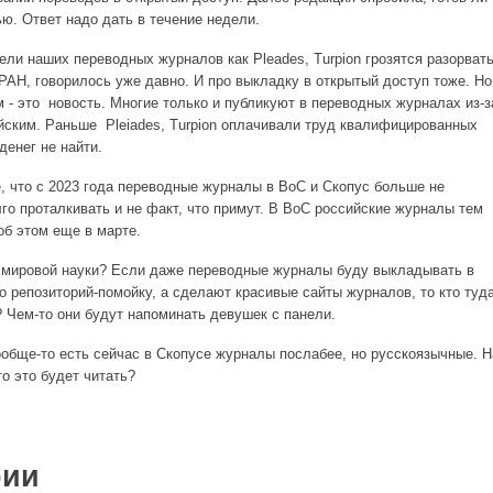
ю. Ответ надо дать в течение недели.
тели наших переводных журналов как Pleades, Turpion грозятся разорват
РАН, говорилось уже давно. И про выкладку в открытый доступ тоже. Но
 - это новость. Многие только и публикуют в переводных журналах из-з
йским. Раньше Pleiades, Turpion оплачивали труд квалифицированных
денег не найти.
е, что с 2023 года переводные журналы в ВоС и Скопус больше не
го проталкивать и не факт, что примут. В ВоС российские журналы тем
об этом еще в марте.
" мировой науки? Если даже переводные журналы буду выкладывать в
то репозиторий-помойку, а сделают красивые сайты журналов, то кто туд
? Чем-то они будут напоминать девушек с панели.
ообще-то есть сейчас в Скопусе журналы послабее, но русскоязычные. Н
то это будет читать?
рии