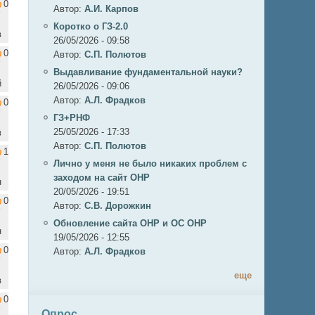
0
Автор:
А.И. Карпов
Коротко о ГЗ-2.0
в
26/05/2026 - 09:58
0
Автор:
C.П. Полютов
Выдавливание фундаментальной науки?
й
26/05/2026 - 09:06
Автор:
А.Л. Фрадков
0
ГЗ+РНФ
25/05/2026 - 17:33
в
Автор:
C.П. Полютов
1
Лично у меня не было никаких проблем с
заходом на сайт ОНР
н
20/05/2026 - 19:51
0
Автор:
С.В. Дорожкин
Обновление сайта ОНР и ОС ОНР
н
19/05/2026 - 12:55
0
Автор:
А.Л. Фрадков
еще
в
0
Опрос