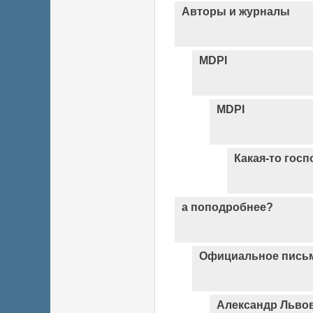
Авторы и журналы
MDPI
MDPI
Какая-то госп
а поподробнее?
Официальное письм
Александр Львов