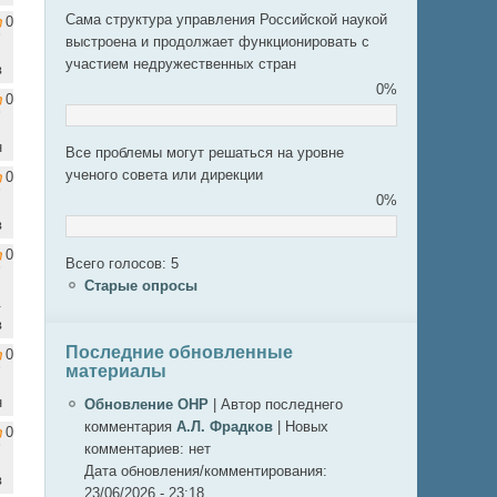
Сама структура управления Российской наукой
0
выстроена и продолжает функционировать с
участием недружественных стран
в
0%
0
н
Все проблемы могут решаться на уровне
ученого совета или дирекции
0
0%
в
0
Всего голосов: 5
Старые опросы
.
в
Последние обновленные
0
материалы
н
Обновление ОНР
|
Автор последнего
комментария
А.Л. Фрадков
|
Новых
0
комментариев:
нет
Дата обновления/комментирования:
в
23/06/2026 - 23:18