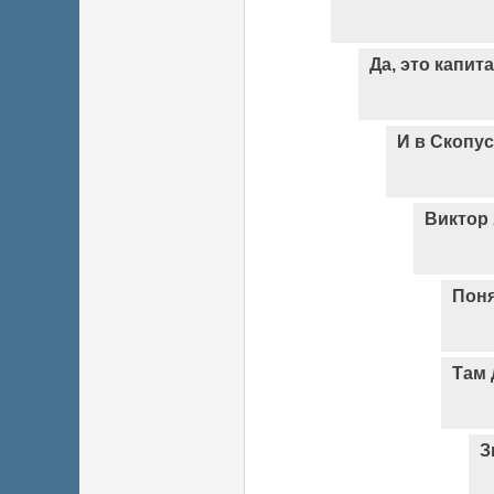
Да, это капит
И в Скопус
Виктор
Пон
Там 
З