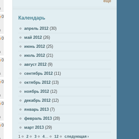
ещё
в
0
Календарь
апрель 2012
(30)
в
май 2012
(26)
0
июнь 2012
(25)
в
июль 2012
(21)
0
август 2012
(9)
в
сентябрь 2012
(11)
0
октябрь 2012
(13)
ноябрь 2012
(12)
в
декабрь 2012
(12)
0
январь 2013
(7)
в
февраль 2013
(28)
0
март 2013
(29)
Страницы
1
2
3
4
…
12
следующая ›
в