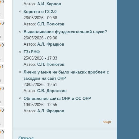
0
Автор:
А.И. Карпов
Коротко о ГЗ-2.0
в
26/05/2026 - 09:58
0
Автор:
C.П. Полютов
Выдавливание фундаментальной науки?
й
26/05/2026 - 09:06
Автор:
А.Л. Фрадков
0
ГЗ+РНФ
25/05/2026 - 17:33
в
Автор:
C.П. Полютов
1
Лично у меня не было никаких проблем с
заходом на сайт ОНР
н
20/05/2026 - 19:51
0
Автор:
С.В. Дорожкин
Обновление сайта ОНР и ОС ОНР
н
19/05/2026 - 12:55
0
Автор:
А.Л. Фрадков
еще
в
0
Опрос