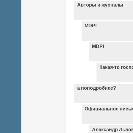
Авторы и журналы
MDPI
MDPI
Какая-то госп
а поподробнее?
Официальное письм
Александр Львов