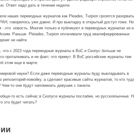
ю. Ответ надо дать в течение недели.
тели наших переводных журналов как Pleades, Turpion грозятся разорват
РАН, говорилось уже давно. И про выкладку в открытый доступ тоже. Но
 - это новость. Многие только и публикуют в переводных журналах из-з
йским. Раньше Pleiades, Turpion оплачивали труд квалифицированных
денег не найти.
е, что с 2023 года переводные журналы в ВоС и Скопус больше не
го проталкивать и не факт, что примут. В ВоС российские журналы тем
об этом еще в марте.
" мировой науки? Если даже переводные журналы буду выкладывать в
то репозиторий-помойку, а сделают красивые сайты журналов, то кто туд
? Чем-то они будут напоминать девушек с панели.
ообще-то есть сейчас в Скопусе журналы послабее, но русскоязычные. Н
то это будет читать?
рии