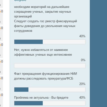
н
необходим мораторий на дальнейшее
0
сокращение ученых, закрытие научных
организаций
Следует создать гос реестр фиксирующий
в
факты доведения до увольнения научных
0
сотрудников
40%
н
0
Нет, нужно избавляться от наименее
эффективных ученых еще интенсивнее
в
0%
0
н
Факт прекращения функционирования НИИ
0
должны расследовать прокуратура/ФСБ
20%
в
0
Проблема не актуальна - Вы бредите
40%
н