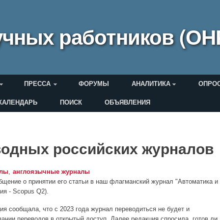
чных работников (ОН
ПРЕССА
ФОРУМЫ
АНАЛИТИКА
ОПРО
КАЛЕНДАРЬ
ПОИСК
ОБЪЯВЛЕНИЯ
еля
водных российских журналов
алы
англоязычные журналы
бщение о принятии его статьи в наш флагманский журнал "Автоматика и
я - Scopus Q2).
я сообщала, что c 2023 года журнал переводиться не будет и
ании переводов в открытый доступ. Далее редакция спросила, готов ли