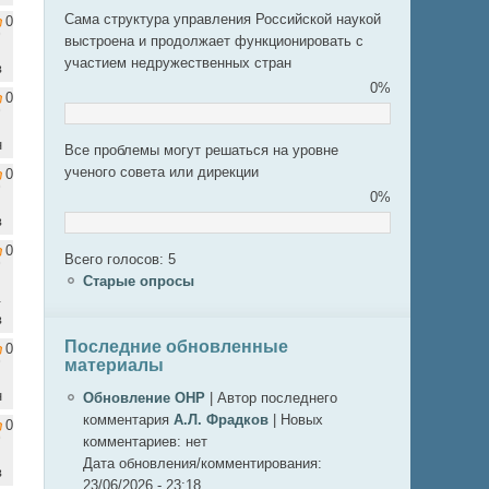
Сама структура управления Российской наукой
0
выстроена и продолжает функционировать с
участием недружественных стран
в
0%
0
н
Все проблемы могут решаться на уровне
ученого совета или дирекции
0
0%
в
0
Всего голосов: 5
Старые опросы
.
в
Последние обновленные
0
материалы
н
Обновление ОНР
|
Автор последнего
комментария
А.Л. Фрадков
|
Новых
0
комментариев:
нет
Дата обновления/комментирования:
в
23/06/2026 - 23:18