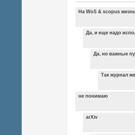
На WoS & scopus жизнь
Да, и еще надо исп
Да, но важные п
Так журнал же
не понимаю
arXiv