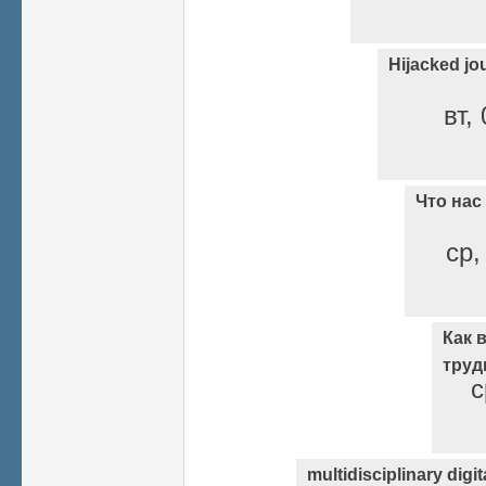
Hijacked jo
вт,
Что нас
ср,
Как 
труд
с
multidisciplinary digit