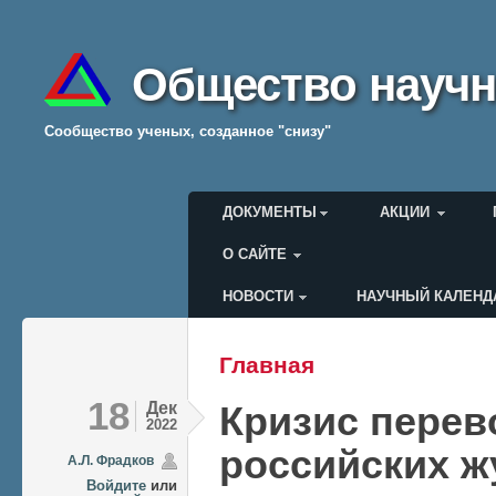
Общество научн
Cообщество ученых, созданное "снизу"
Главное меню
ДОКУМЕНТЫ
АКЦИИ
О САЙТЕ
НОВОСТИ
НАУЧНЫЙ КАЛЕНД
Меню пользователя
Главная
Вы здесь
18
Дек
Кризис пере
2022
российских ж
А.Л. Фрадков
Войдите
или