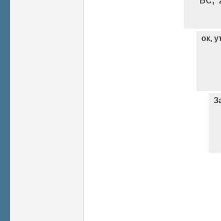
ок, 
З