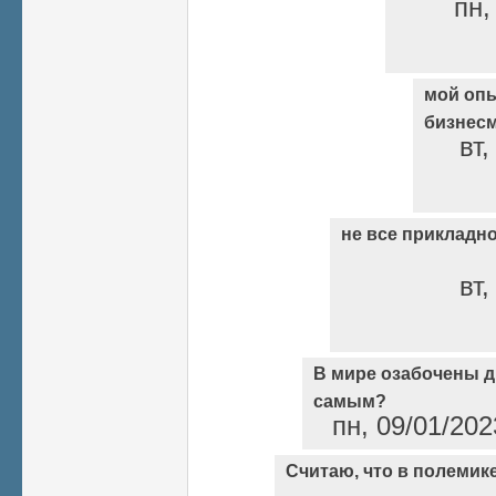
пн,
мой опы
бизнес
вт,
не все прикладн
вт,
В мире озабочены д
самым?
пн, 09/01/202
Считаю, что в полемике