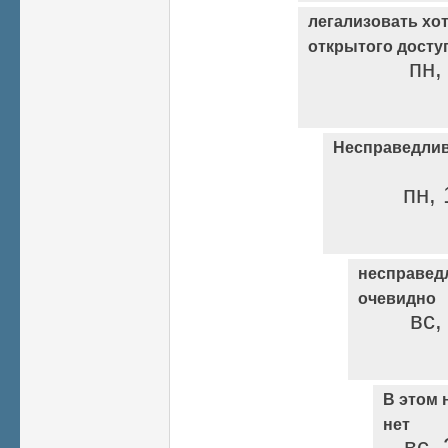
легализовать хо
открытого досту
пн,
Несправедлив
пн, 
несправедл
очевидно
вс,
В этом 
нет
вс, 